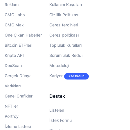
Reklam
Kullanım Koşulları
CMC Labs
Gizlilik Politikası
CMC Max
Çerez tercihleri
Öne Çıkan Haberler
Çerez politikası
Bitcoin ETF'leri
Topluluk Kuralları
Kripto API
Sorumluluk Reddi
DexScan
Metodoloji
Gerçek Dünya
Kariyer
Bize katılın!
Varlıkları
Destek
Genel Grafikler
NFT'ler
Listelen
Portföy
İstek Formu
İzleme Listesi