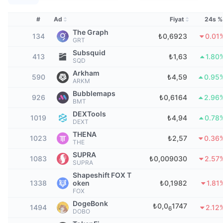
En İyi Trader'lar
Diğer yazılar
Borsa Girişleri/Çıkışları
DEX API
Dönüştürücü
Öne Çıkanlar
Spot
#
Ad
Fiyat
24s %
Duyarlılık
Kurumsal
Bülten
The Graph
Göstergeler
Popüler
Türevler
134
₺0,6923
0.01
GRT
Fiyatlandırma
Subsquid
CMC Launch
413
₺1,63
1.80
Yakında
Korku ve Hırs Endeksi.
SQD
Arkham
Kaynaklar
590
CMC Labs
₺4,59
0.95
En Son Eklenen
Altcoin Sezonu Endeksi
ARKM
Bubblemaps
926
₺0,6164
2.96
CMC Max
BMT
Yükselen/Düşen
Piyasa Döngüsü Göstergeleri
Dokümantasyon
DEXTools
1019
₺4,94
0.78
DEXT
Öne Çıkan Haberler
En Çok Tıklanan
Bitcoin Hakimiyeti
THENA
SSS
1023
₺2,57
0.36
THE
Telegram Botu
Topluluk duygusu
CoinMarketCap 20 Endeksi
SUPRA
1083
₺0,009030
2.57
SUPRA
AI Entegrasyonları
Reklam
Shapeshift FOX T
Zincir Sıralaması
CoinMarketCap 100 Endeksi
1338
oken
₺0,1982
1.81
CMC Ajan Merkezi
FOX
DogeBonk
₺0,0
1747
Tahmin Piyasaları
ETF Akışları
1494
2.12
Site Widget’ları
6
DOBO
Yetenek Pazaryeri