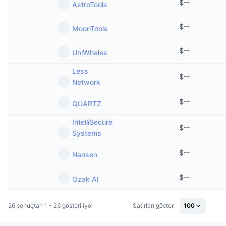
$
--
AstroTools
Gelecek Satışlar
Fonlama Oranları
Öğren & Kazan
$
--
MoonTools
Takvimler
$
--
UniWhales
Less
ICO Takvimi
$
--
Network
Etkinlik Takvimi
$
--
QUARTZ
IntelliSecure
$
--
Systems
$
--
Nansen
$
--
Ozak AI
26 sonuçtan 1 - 26 gösteriliyor
Satırları göster
100