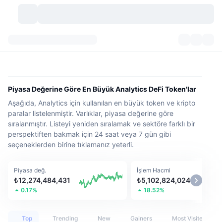
Kripto Para Birimleri
Gösterge Panelleri
Kripto Para Birimleri
DexScan
Piyasalar
Sıralama
Piyasa Değerine Göre En Büyük Analytics DeFi Token'lar
Aşağıda, Analytics için kullanılan en büyük token ve kripto
Sinyaller
Borsa
Kategoriler
New
Piyasaya Bakış
paralar listelenmiştir. Varlıklar, piyasa değerine göre
sıralanmıştır. Listeyi yeniden sıralamak ve sektöre farklı bir
Popüler
Topluluk
Geçmiş Anlık Görüntüler
Spot Piyasa
Merkezi Borsalar
perspektiften bakmak için 24 saat veya 7 gün gibi
seçeneklerden birine tıklamanız yeterli.
Yeni
Akış
API
Token Kilit Açılımları
Kripto para sayısı
Spot
Piyasa değ.
İşlem Hacmi
Yükselenler
Başlıklar
Yield
Ürünler
Bitcoin Hazineleri
Türevler
API
₺12,274,484,431
₺5,102,824,024
0.17%
18.52%
Meme Coin Kaşifi
Canlı Yayınlar
Gerçek Dünya Varlıkları
BNB Hazineleri
Ürünler
Kripto API
Merkeziyetsiz Borsalar
Top
Trending
New
Gainers
Most Visited