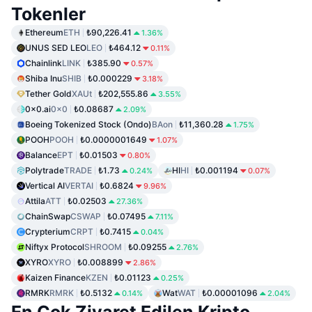
Tokenler
Ethereum
ETH
₺90,226.41
1.36%
UNUS SED LEO
LEO
₺464.12
0.11%
Chainlink
LINK
₺385.90
0.57%
Shiba Inu
SHIB
₺0.000229
3.18%
Tether Gold
XAUt
₺202,555.86
3.55%
0x0.ai
0x0
₺0.08687
2.09%
Boeing Tokenized Stock (Ondo)
BAon
₺11,360.28
1.75%
POOH
POOH
₺0.0000001649
1.07%
Balance
EPT
₺0.01503
0.80%
Polytrade
TRADE
₺1.73
HI
HI
₺0.001194
0.24%
0.07%
Vertical AI
VERTAI
₺0.6824
9.96%
Attila
ATT
₺0.02503
27.36%
ChainSwap
CSWAP
₺0.07495
7.11%
Crypterium
CRPT
₺0.7415
0.04%
Niftyx Protocol
SHROOM
₺0.09255
2.76%
XYRO
XYRO
₺0.008899
2.86%
Kaizen Finance
KZEN
₺0.01123
0.25%
RMRK
RMRK
₺0.5132
Wat
WAT
₺0.00001096
0.14%
2.04%