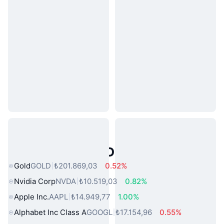
Popüler Gerçek Dünya Varlıkları
Gold
GOLD
₺201.869,03
0.52%
Nvidia Corp
NVDA
₺10.519,03
0.82%
Apple Inc.
AAPL
₺14.949,77
1.00%
Alphabet Inc Class A
GOOGL
₺17.154,96
0.55%