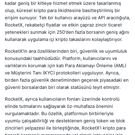
kadar geniş bir kitleye hizmet etmek üzere tasarlanmış
olup, küresel kripto para likiditesine basitleştirilmiş bir
erişim sunuyor. Tek bir kullanıcı arayüzü ve API aracılığıyla,
RocketX, rekabetçi fiyatlar ve etkin çapraz zincir ticaret
yetenekleri sunmak için 250'den fazla borsanın geniş ağını
kullanarak uygulama içi kripto takaslarını kolaylaştırıyor.
RocketX'in ana özelliklerinden biri, güvenlik ve uyumluluk
konusundaki taahhüdüdür. Platform, kullanıcılarını ve
varlıklarını korumak için katı Para Aklamayı Önleme (AML)
ve Müşterini Tanı (KYC) protokolleri uyguluyor. Ayrıca,
birden fazla güvenlik denetiminden geçerek piyasadaki en
güvenli borsalardan biri olarak statüsünü teyit etmiştir.
RocketX, ayrıca kullanıcıların fonları üzerinde kontrolü
elinde tutmalarını sağlayarak öz-muhafaza önemini
vurgulamaktadır. Bu özellik, platformun birbirleriyle
uyumlu çalışabilirliği ve desteklenen geniş token ve blok
zincirleri yelpazesi ile birleştiğinde, RocketX'i kripto para