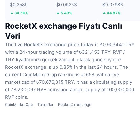
$0.2589
$0.09253
$0.07986
34.56%
5.49%
44.87%
RocketX exchange Fiyatı Canlı
Veri
The live
RocketX exchange price today
is ₺0.903441 TRY
with a 24-hour trading volume of ₺321,453 TRY.
RVF /
TRY fiyatlarımızı gerçek zamanlı olarak güncelliyoruz.
RocketX exchange is up 0.85% in the last 24 hours.
The
current CoinMarketCap ranking is #1658, with a live
market cap of ₺70,676,315 TRY.
It has a circulating supply
of 78,230,097 RVF coins
and a max. supply of 100,000,000
RVF coins.
CoinMarketCap
Token’lar
RocketX exchange