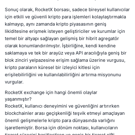
Sonuç olarak, RocketX borsası, sadece bireysel kullanıcılar
için etkili ve güvenli kripto para işlemleri kolaylaştırmakla
kalmayıp, aynı zamanda kripto piyasasının geniş
likiditesine erişmek isteyen geliştiriciler ve kurumlar için
temel bir altyapı sağlayan gelişmiş bir hibrit agregatör
olarak konumlandırılmıştır. İşbirliğine, kendi kendine
saklamaya ve tek bir arayüz veya API aracılığıyla geniş bir
blok zinciri yelpazesine erişim sağlama üzerine vurgusu,
kripto paraların küresel bir izleyici kitlesi için
erişilebilirliğini ve kullanılabilirliğini artırma misyonunu
vurgular.
RocketX exchange için hangi önemli olaylar
yaşanmıştır?
RocketX, kullanıcı deneyimini ve güvenliğini artırırken
blockchainler arası geçişkenliği teşvik etmeyi amaçlayan
önemli gelişmelerle kripto para dünyasında varlığını
işaretlemiştir. Borsa için dönüm noktası, kullanıcıların
ticaret sürecini basitleştiren ve geniş bir ticaret çifti