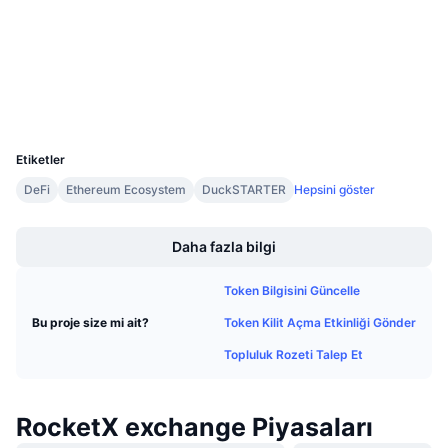
Gelecek Satışlar
Sözleşmeler
0x2fb6...e882d3
Fonlama Oranları
Öğren & Kazan
3.7
Derecelendirme (CertiK)
Gezginler
etherscan.io
Takvimler
Cüzdanlar
UCID
9176
ICO Takvimi
Etiketler
Etkinlik Takvimi
DeFi
Ethereum Ecosystem
DuckSTARTER
Hepsini göster
Boost
Daha fazla bilgi
Token Bilgisini Güncelle
Token Kilit Açma Etkinliği Gönder
Bu proje size mi ait?
Topluluk Rozeti Talep Et
RocketX exchange Piyasaları