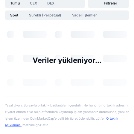
Tümü
CEX
DEX
Filtreler
Spot
Sürekli (Perpetual)
Vadeli İşlemler
Veriler yükleniyor...
Yasal Uyarı: Bu sayfa ortaklık bağlantıları içerebilir. Herhangi bir ortaklık adresini
ziyaret etmeniz ve bu platformlara kaydolup işlem yapmanız durumunda, yapılan
işlem üzerinden CoinMarketCap'e belli bir ücret ödenebilir. Lütfen
Ortaklık
Açıklaması
metnine göz atın.