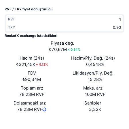
Popüler
Kripto ETF'leri
RVF / TRY fiyat dönüştürücü
Öğren
CMC Model Bağlam Protokolü
Yeni
Bitcoin ETF'leri
RVF
x402
Haber
TRY
Kripto
Ethereum ETF'leri
RocketX exchange istatistikleri
Akademi
Piyasa değ.
Siyaset
₺70,67M
0.84%
Teknik analiz
Araştırma
Hacim (24s)
Hacim/Piy. Değ. (24s)
Spor
₺321,45K
0,4548%
RSI
Videolar
9.13%
FDV
Likidasyon/Piy. Değ.
Finans
MACD
Sözlük
₺90,34M
15.28%
Teknoloji
Toplam arz
Maks. arz
78,23M RVF
100M RVF
Türevler
Kampanyalar
Dolaşımdaki arz
Sahipler
NFT
78,23M RVF
3,32K
Genel Bakış
Airdrop
Genel NFT İstatistikleri
Web sitesi
Website
Tasfiyeler
Elmas Ödülleri
Sosyal ağlar