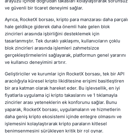
arayüzü içinde doğrudan takasları kolaylaştırarak sorunsuz
ve güvenli bir ticaret deneyimi sağlar.
Ayrıca, RocketX borsası, kripto para manzarası daha parçalı
hale geldikçe giderek daha önemli hale gelen blok
zincirleri arasında işbirliğini desteklemek için
tasarlanmıştır. Tek duraklı yaklaşımı, kullanıcıların çoklu
blok zincirleri arasında işlemleri zahmetsizce
gerçekleştirmelerini sağlayarak, platformun genel yararını
ve kullanıcı deneyimini artırır.
Geliştiriciler ve kurumlar için RocketX borsası, tek bir API
aracılığıyla küresel kripto likiditesine erişimi basitleştiren
bir ara katman olarak hareket eder. Bu işlevsellik, en iyi
fiyatlarla uygulama içi kripto takaslarını ve 1 tıklamayla
zincirler arası yeteneklerin ek konforunu sağlar. Bunu
yaparak, RocketX borsası, uygulamaların ve hizmetlerin
daha geniş kripto ekosistemi içinde entegre olmasını ve
işlemesini kolaylaştırarak kripto paraların kitlesel
benimsenmesini sürükleyen kritik bir rol oynar.