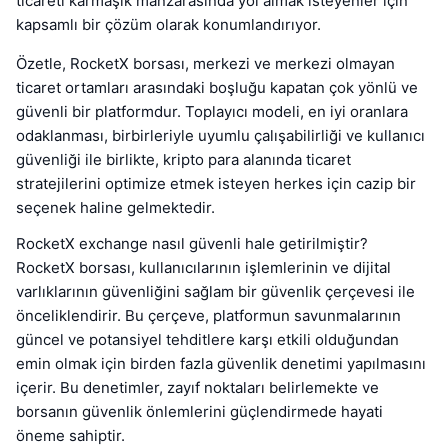
ticareti karmaşık manzarasında yol almak isteyenler için
kapsamlı bir çözüm olarak konumlandırıyor.
Özetle, RocketX borsası, merkezi ve merkezi olmayan
ticaret ortamları arasındaki boşluğu kapatan çok yönlü ve
güvenli bir platformdur. Toplayıcı modeli, en iyi oranlara
odaklanması, birbirleriyle uyumlu çalışabilirliği ve kullanıcı
güvenliği ile birlikte, kripto para alanında ticaret
stratejilerini optimize etmek isteyen herkes için cazip bir
seçenek haline gelmektedir.
RocketX exchange nasıl güvenli hale getirilmiştir?
RocketX borsası, kullanıcılarının işlemlerinin ve dijital
varlıklarının güvenliğini sağlam bir güvenlik çerçevesi ile
önceliklendirir. Bu çerçeve, platformun savunmalarının
güncel ve potansiyel tehditlere karşı etkili olduğundan
emin olmak için birden fazla güvenlik denetimi yapılmasını
içerir. Bu denetimler, zayıf noktaları belirlemekte ve
borsanın güvenlik önlemlerini güçlendirmede hayati
öneme sahiptir.