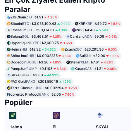
En Çok Ziyaret Edilen Kripto
Paralar
ZIGChain
ZIG
₺1.91
4.25%
Bitcoin
BTC
₺3,053,100.43
XRP
XRP
₺49.72
0.04%
1.52%
Ethereum
ETH
₺90,174.61
Pi
PI
₺4.40
1.36%
5.54%
Solana
SOL
₺3,468.51
Cardano
ADA
₺9.09
1.25%
0.91%
Hyperliquid
HYPE
₺2,609.75
3.65%
Heima
HEI
₺12.32
Zcash
ZEC
₺23,295.36
34.62%
6.03%
Shiba Inu
SHIB
₺0.0002235
Sui
SUI
₺32.00
3.83%
2.23%
Dogecoin
DOGE
₺3.26
Stellar
XLM
₺7.61
1.85%
4.28%
Pump.fun
PUMP
₺0.1108
Kaspa
KAS
₺1.21
8.83%
2.85%
SKYAI
SKYAI
₺3.80
44.93%
PAX Gold
PAXG
₺201,550.19
1.29%
Terra Classic
LUNC
₺0.002294
3.25%
Lorenzo Protocol
BANK
₺2.05
7.60%
Popüler
Heima
Pi
SKYAI