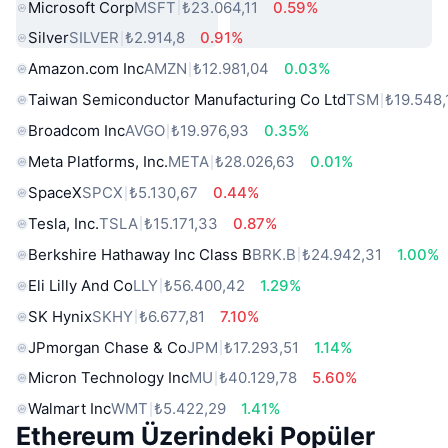
Microsoft Corp
MSFT
₺23.064,11
0.59%
Silver
SILVER
₺2.914,8
0.91%
Amazon.com Inc
AMZN
₺12.981,04
0.03%
Taiwan Semiconductor Manufacturing Co Ltd
TSM
₺19.548,
Broadcom Inc
AVGO
₺19.976,93
0.35%
Meta Platforms, Inc.
META
₺28.026,63
0.01%
SpaceX
SPCX
₺5.130,67
0.44%
Tesla, Inc.
TSLA
₺15.171,33
0.87%
Berkshire Hathaway Inc Class B
BRK.B
₺24.942,31
1.00%
Eli Lilly And Co
LLY
₺56.400,42
1.29%
SK Hynix
SKHY
₺6.677,81
7.10%
JPmorgan Chase & Co
JPM
₺17.293,51
1.14%
Micron Technology Inc
MU
₺40.129,78
5.60%
Walmart Inc
WMT
₺5.422,29
1.41%
Ethereum Üzerindeki Popüler