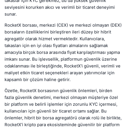
takaslar için KYC gerekmez, bu da yüksek güvenlik
seviyesini korurken akıcı ve verimli bir ticaret deneyimi
sunar.
RocketX borsası, merkezi (CEX) ve merkezi olmayan (DEX)
borsaların özelliklerini birleştiren ileri düzey bir hibrit
agregatör olarak hizmet vermektedir. Kullanıcılara,
takasları için en iyi olası fiyatları almalarını sağlamak
amacıyla birçok borsa arasında fiyat karşılaştırması yapma
imkanı sunar. Bu işlevsellik, platformun güvenlik üzerine
odaklanması ile birleştiğinde, RocketX'i güvenli, verimli ve
maliyet etkin ticaret seçenekleri arayan yatırımcılar için
kapsamlı bir çözüm haline getirir.
Özetle, RocketX borsasının güvenlik önlemleri, birden
fazla güvenlik denetimi, merkezi olmayan müşteriye özel
bir platform ve belirli işlemler için zorunlu KYC içermesi,
kullanıcıları için güvenli bir ticaret ortamı sağlar. Bu
önlemler, hibrit bir borsa agregatörü olarak rolü ile birlikte,
RocketX'i kripto para ekosisteminde güvenilir bir platform