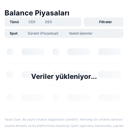
Balance Piyasaları
Tümü
CEX
DEX
Filtreler
Spot
Sürekli (Perpetual)
Vadeli İşlemler
Veriler yükleniyor...
Yasal Uyarı: Bu sayfa ortaklık bağlantıları içerebilir. Herhangi bir ortaklık adresini
ziyaret etmeniz ve bu platformlara kaydolup işlem yapmanız durumunda, yapılan