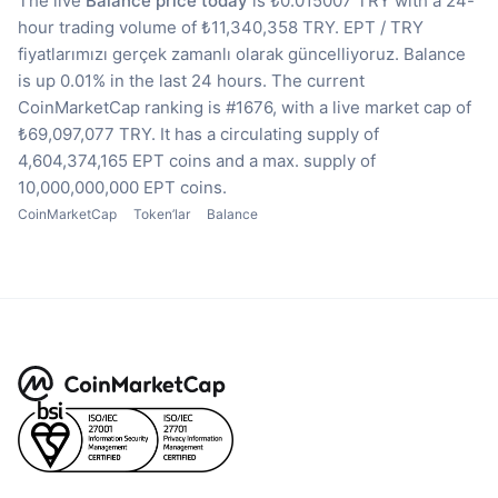
The live
Balance price today
is ₺0.015007 TRY with a 24-
hour trading volume of ₺11,340,358 TRY.
EPT / TRY
fiyatlarımızı gerçek zamanlı olarak güncelliyoruz.
Balance
is up 0.01% in the last 24 hours.
The current
CoinMarketCap ranking is #1676, with a live market cap of
₺69,097,077 TRY.
It has a circulating supply of
4,604,374,165 EPT coins
and a max. supply of
10,000,000,000 EPT coins.
CoinMarketCap
Token’lar
Balance