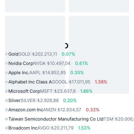
Popüler Gerçek Dünya Varlıkları
Gold
GOLD
₺202.213,11
0.07%
Nvidia Corp
NVDA
₺10.497,04
0.61%
Apple Inc.
AAPL
₺14.852,85
0.35%
Alphabet Inc Class A
GOOGL
₺17.011,95
1.38%
Microsoft Corp
MSFT
₺23.637,6
1.89%
Silver
SILVER
₺2.928,88
0.20%
Amazon.com Inc
AMZN
₺12.934,57
0.32%
Taiwan Semiconductor Manufacturing Co Ltd
TSM
₺20.006
Broadcom Inc
AVGO
₺20.211,79
1.53%