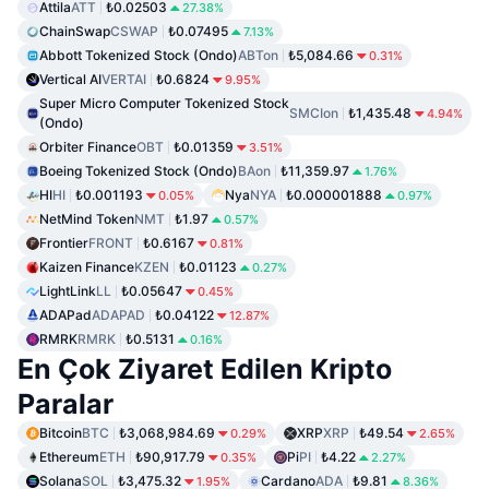
Attila
ATT
₺0.02503
27.38%
ChainSwap
CSWAP
₺0.07495
7.13%
Abbott Tokenized Stock (Ondo)
ABTon
₺5,084.66
0.31%
Vertical AI
VERTAI
₺0.6824
9.95%
Super Micro Computer Tokenized Stock
SMCIon
₺1,435.48
4.94%
(Ondo)
Orbiter Finance
OBT
₺0.01359
3.51%
Boeing Tokenized Stock (Ondo)
BAon
₺11,359.97
1.76%
HI
HI
₺0.001193
Nya
NYA
₺0.000001888
0.05%
0.97%
NetMind Token
NMT
₺1.97
0.57%
Frontier
FRONT
₺0.6167
0.81%
Kaizen Finance
KZEN
₺0.01123
0.27%
LightLink
LL
₺0.05647
0.45%
ADAPad
ADAPAD
₺0.04122
12.87%
RMRK
RMRK
₺0.5131
0.16%
En Çok Ziyaret Edilen Kripto
Paralar
Bitcoin
BTC
₺3,068,984.69
XRP
XRP
₺49.54
0.29%
2.65%
Ethereum
ETH
₺90,917.79
Pi
PI
₺4.22
0.35%
2.27%
Solana
SOL
₺3,475.32
Cardano
ADA
₺9.81
1.95%
8.36%