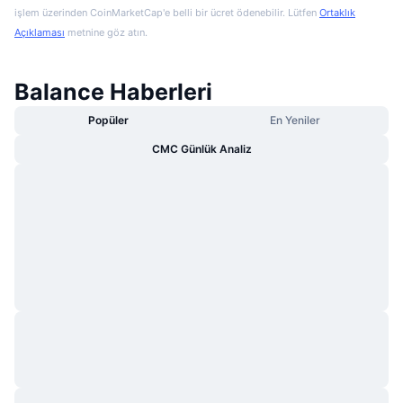
işlem üzerinden CoinMarketCap'e belli bir ücret ödenebilir. Lütfen
Ortaklık
Açıklaması
metnine göz atın.
Balance Haberleri
Popüler
En Yeniler
CMC Günlük Analiz