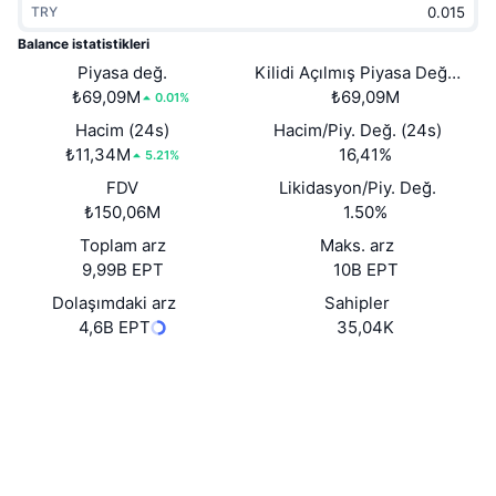
TRY
Popüler
Kripto ETF'leri
Öğren
CMC Model Bağlam Protokolü
Balance istatistikleri
Yeni
Piyasa değ.
Kilidi Açılmış Piyasa Değeri
Bitcoin ETF'leri
x402
Haber
₺69,09M
₺69,09M
0.01%
Kripto
Ethereum ETF'leri
Hacim (24s)
Hacim/Piy. Değ. (24s)
Akademi
₺11,34M
16,41%
5.21%
Siyaset
FDV
Likidasyon/Piy. Değ.
Teknik analiz
Araştırma
₺150,06M
1.50%
Spor
Toplam arz
Maks. arz
RSI
Videolar
9,99B EPT
10B EPT
Finans
MACD
Dolaşımdaki arz
Sahipler
Sözlük
4,6B EPT
35,04K
Teknoloji
Website
Whitepaper
Türevler
Kampanyalar
Web sitesi
NFT
Genel Bakış
Airdrop
Sosyal ağlar
Genel NFT İstatistikleri
Tasfiyeler
Elmas Ödülleri
0x3dc8...81e77c