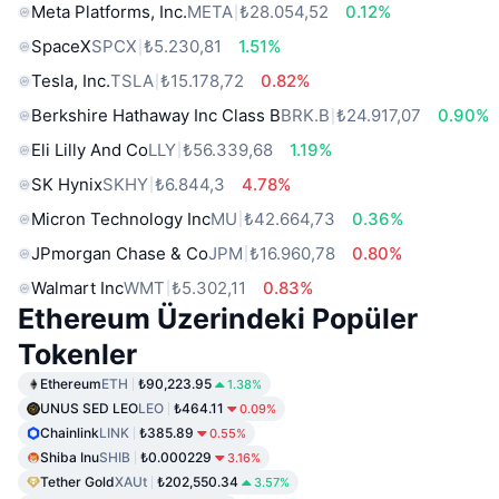
Meta Platforms, Inc.
META
₺28.054,52
0.12%
SpaceX
SPCX
₺5.230,81
1.51%
Tesla, Inc.
TSLA
₺15.178,72
0.82%
Berkshire Hathaway Inc Class B
BRK.B
₺24.917,07
0.90%
Eli Lilly And Co
LLY
₺56.339,68
1.19%
SK Hynix
SKHY
₺6.844,3
4.78%
Micron Technology Inc
MU
₺42.664,73
0.36%
JPmorgan Chase & Co
JPM
₺16.960,78
0.80%
Walmart Inc
WMT
₺5.302,11
0.83%
Ethereum Üzerindeki Popüler
Tokenler
Ethereum
ETH
₺90,223.95
1.38%
UNUS SED LEO
LEO
₺464.11
0.09%
Chainlink
LINK
₺385.89
0.55%
Shiba Inu
SHIB
₺0.000229
3.16%
Tether Gold
XAUt
₺202,550.34
3.57%