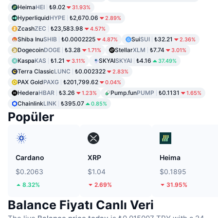
Heima
HEI
₺9.02
31.93%
Hyperliquid
HYPE
₺2,670.06
2.89%
Zcash
ZEC
₺23,583.98
4.57%
Shiba Inu
SHIB
₺0.0002225
Sui
SUI
₺32.21
4.87%
2.36%
Dogecoin
DOGE
₺3.28
Stellar
XLM
₺7.74
1.71%
3.01%
Kaspa
KAS
₺1.21
SKYAI
SKYAI
₺4.16
3.11%
37.49%
Terra Classic
LUNC
₺0.002322
2.83%
PAX Gold
PAXG
₺201,799.62
0.04%
Hedera
HBAR
₺3.26
Pump.fun
PUMP
₺0.1131
1.23%
1.65%
Chainlink
LINK
₺395.07
0.85%
Popüler
Cardano
XRP
Heima
$0.2063
$1.04
$0.1895
8.32%
2.69%
31.95%
Balance Fiyatı Canlı Veri