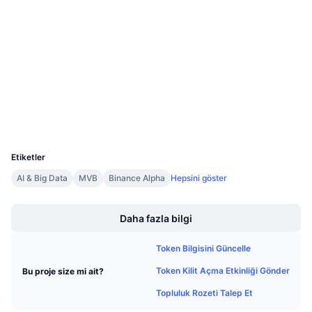
Sözleşmeler
Gelecek Satışlar
Fonlama Oranları
Öğren & Kazan
4.3
Derecelendirme (CertiK)
Denetimler
Takvimler
etherscan.io
Gezginler
ICO Takvimi
Cüzdanlar
UCID
Etkinlik Takvimi
35671
Etiketler
AI & Big Data
MVB
Binance Alpha
Hepsini göster
Boost
Daha fazla bilgi
Token Bilgisini Güncelle
Token Kilit Açma Etkinliği Gönder
Bu proje size mi ait?
Topluluk Rozeti Talep Et