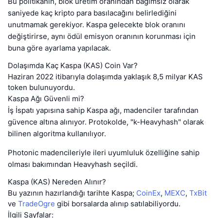
Bu politikanın, blok üretim oranından bağımsız olarak
saniyede kaç kripto para basılacağını belirlediğini
unutmamak gerekiyor. Kaspa gelecekte blok oranını
değiştirirse, aynı ödül emisyon oranının korunması için
buna göre ayarlama yapılacak.
Dolaşımda Kaç Kaspa (KAS) Coin Var?
Haziran 2022 itibarıyla dolaşımda yaklaşık 8,5 milyar KAS
token bulunuyordu.
Kaspa Ağı Güvenli mi?
İş İspatı yapısına sahip Kaspa ağı, madenciler tarafından
güvence altına alınıyor. Protokolde, "k-Heavyhash" olarak
bilinen algoritma kullanılıyor.
Photonic madencileriyle ileri uyumluluk özelliğine sahip
olması bakımından Heavyhash seçildi.
Kaspa (KAS) Nereden Alınır?
Bu yazının hazırlandığı tarihte Kaspa;
CoinEx
,
MEXC
,
TxBit
ve
TradeOgre
gibi borsalarda alınıp satılabiliyordu.
İlgili Sayfalar: