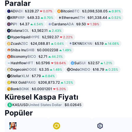
Paralar
ADI
ADI
₺328.27
Bitcoin
BTC
₺3,098,538.05
0.07%
0.91%
XRP
XRP
₺49.33
Ethereum
ETH
₺91,338.44
0.70%
0.52%
Pi
PI
₺4.37
Cardano
ADA
₺9.50
4.54%
1.39%
Solana
SOL
₺3,562.11
2.43%
Hyperliquid
HYPE
₺2,592.37
2.22%
Zcash
ZEC
₺24,088.81
SKYAI
SKYAI
₺5.19
0.64%
14.08%
Shiba Inu
SHIB
₺0.0002238
1.49%
Biconomy
BICO
₺2.71
44.21%
Hashflow
HFT
₺0.5796
Sui
SUI
₺32.57
59.64%
1.21%
Dogecoin
DOGE
₺3.35
Ondo
ONDO
₺16.79
1.49%
0.25%
Stellar
XLM
₺7.79
0.84%
PAX Gold
PAXG
₺206,873.72
1.25%
Bonk
BONK
₺0.0001201
5.20%
Küresel Kaspa Fiyatı
KAS/USD
United States Dollar
$0.02645
Popüler