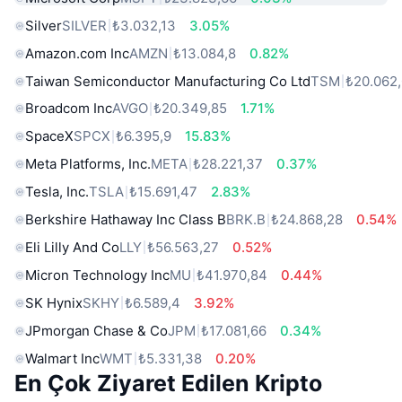
Silver
SILVER
₺3.032,13
3.05%
Amazon.com Inc
AMZN
₺13.084,8
0.82%
Taiwan Semiconductor Manufacturing Co Ltd
TSM
₺20.062
Broadcom Inc
AVGO
₺20.349,85
1.71%
SpaceX
SPCX
₺6.395,9
15.83%
Meta Platforms, Inc.
META
₺28.221,37
0.37%
Tesla, Inc.
TSLA
₺15.691,47
2.83%
Berkshire Hathaway Inc Class B
BRK.B
₺24.868,28
0.54%
Eli Lilly And Co
LLY
₺56.563,27
0.52%
Micron Technology Inc
MU
₺41.970,84
0.44%
SK Hynix
SKHY
₺6.589,4
3.92%
JPmorgan Chase & Co
JPM
₺17.081,66
0.34%
Walmart Inc
WMT
₺5.331,38
0.20%
En Çok Ziyaret Edilen Kripto