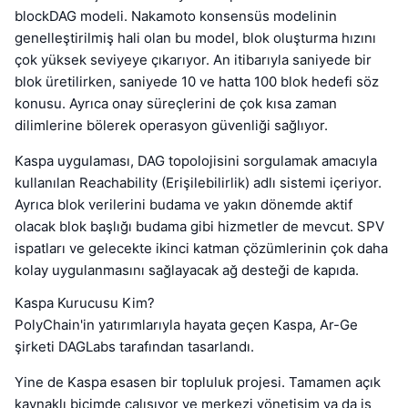
blockDAG modeli. Nakamoto konsensüs modelinin
genelleştirilmiş hali olan bu model, blok oluşturma hızını
çok yüksek seviyeye çıkarıyor. An itibarıyla saniyede bir
blok üretilirken, saniyede 10 ve hatta 100 blok hedefi söz
konusu. Ayrıca onay süreçlerini de çok kısa zaman
dilimlerine bölerek operasyon güvenliği sağlıyor.
Kaspa uygulaması, DAG topolojisini sorgulamak amacıyla
kullanılan Reachability (Erişilebilirlik) adlı sistemi içeriyor.
Ayrıca blok verilerini budama ve yakın dönemde aktif
olacak blok başlığı budama gibi hizmetler de mevcut. SPV
ispatları ve gelecekte ikinci katman çözümlerinin çok daha
kolay uygulanmasını sağlayacak ağ desteği de kapıda.
Kaspa Kurucusu Kim?
PolyChain'in yatırımlarıyla hayata geçen Kaspa, Ar-Ge
şirketi DAGLabs tarafından tasarlandı.
Yine de Kaspa esasen bir topluluk projesi. Tamamen açık
kaynaklı biçimde çalışıyor ve merkezi yönetişim ya da iş