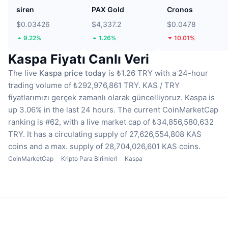
siren
PAX Gold
Cronos
$0.03426
$4,337.2
$0.0478
9.22%
1.26%
10.01%
Kaspa Fiyatı Canlı Veri
The live
Kaspa price today
is ₺1.26 TRY with a 24-hour
trading volume of ₺292,976,861 TRY.
KAS / TRY
fiyatlarımızı gerçek zamanlı olarak güncelliyoruz.
Kaspa is
up 3.06% in the last 24 hours.
The current CoinMarketCap
ranking is #62, with a live market cap of ₺34,856,580,632
TRY.
It has a circulating supply of 27,626,554,808 KAS
coins
and a max. supply of 28,704,026,601 KAS coins.
CoinMarketCap
Kripto Para Birimleri
Kaspa