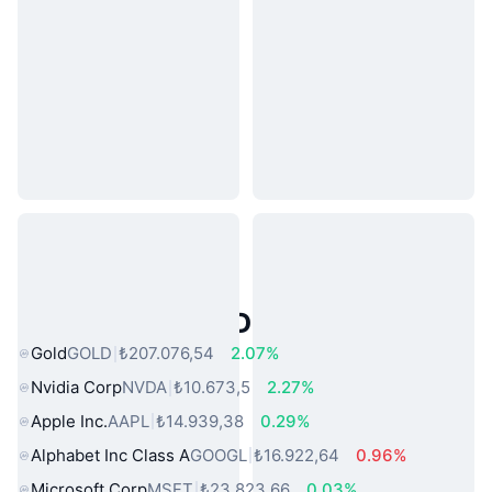
Popüler Gerçek Dünya Varlıkları
Gold
GOLD
₺207.076,54
2.07%
Nvidia Corp
NVDA
₺10.673,5
2.27%
Apple Inc.
AAPL
₺14.939,38
0.29%
Alphabet Inc Class A
GOOGL
₺16.922,64
0.96%
Microsoft Corp
MSFT
₺23.823,66
0.03%