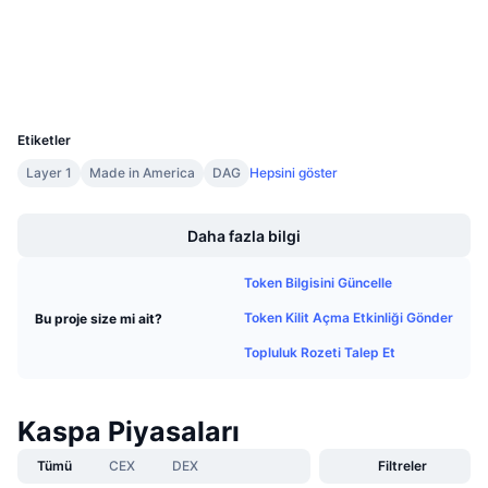
explorer.kaspa.org
Gelecek Satışlar
Gezginler
Fonlama Oranları
Öğren & Kazan
Cüzdanlar
UCID
Takvimler
20396
Etiketler
ICO Takvimi
Layer 1
Made in America
DAG
Hepsini göster
Boost
Etkinlik Takvimi
Daha fazla bilgi
Token Bilgisini Güncelle
Token Kilit Açma Etkinliği Gönder
Bu proje size mi ait?
Topluluk Rozeti Talep Et
Kaspa Piyasaları
Tümü
CEX
DEX
Filtreler