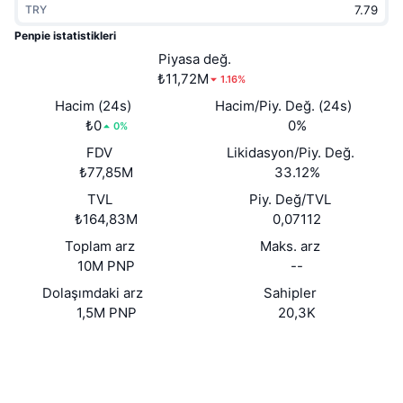
TRY
Popüler
Kripto ETF'leri
Öğren
CMC Model Bağlam Protokolü
Penpie istatistikleri
Yeni
Piyasa değ.
Bitcoin ETF'leri
x402
Haber
₺11,72M
1.16%
Kripto
Ethereum ETF'leri
Hacim (24s)
Hacim/Piy. Değ. (24s)
Akademi
₺0
0%
0%
Siyaset
FDV
Likidasyon/Piy. Değ.
Teknik analiz
Araştırma
₺77,85M
33.12%
Spor
TVL
Piy. Değ/TVL
RSI
Videolar
₺164,83M
0,07112
Finans
MACD
Toplam arz
Maks. arz
Sözlük
10M PNP
--
Teknoloji
Dolaşımdaki arz
Sahipler
Türevler
Kampanyalar
1,5M PNP
20,3K
NFT
Genel Bakış
Web sitesi
Airdrop
Website
Whitepaper
Genel NFT İstatistikleri
Sosyal ağlar
Tasfiyeler
Elmas Ödülleri