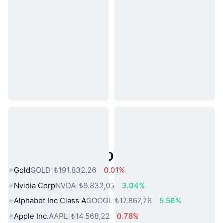
Popüler Gerçek Dünya Varlıkları
Gold
GOLD
₺191.832,26
0.01%
Nvidia Corp
NVDA
₺9.832,05
3.04%
Alphabet Inc Class A
GOOGL
₺17.867,76
5.56%
Apple Inc.
AAPL
₺14.568,22
0.78%