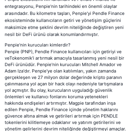
entegrasyonu, Penpie'nin tarihindeki en önemli olaylar
arasındadır. Bu kilometre taşları, Penpie'yi Pendle Finance
ekosisteminde kullanıcıların getiri ve yönetişim güçlerini
maksimize etme şeklini devrim niteliğinde değiştiren yeni
nesil bir DeFi ürünü olarak konumlandırmıştır.
Penpie'nin kurucuları kimlerdir?
Penpie (PNP), Pendle Finance kullanıcıları için getiriyi ve
veTokenomik'i artırmak amacıyla tasarlanmış yeni nesil bir
DeFi ürünüdür. Penpie'nin kurucuları Mitchell Amador ve
Adam Iza'dır. Penpie'ye olan katılımları, yakın zamanda
gerçekleşen ve 27 milyon dolar değerinde kripto paranın
çalınmasına yol açan bir hack olayı nedeniyle tartışmalara
yol açmıştır. Bu olay, kurucuların uyguladığı güvenlik
önlemleri ve kullanıcı fonlarını koruma yetenekleri
hakkında endişeleri artırmıştır. Magpie tarafından inşa
edilen Penpie, Pendle Finance içinde yönetim haklarını
güvence altına almak ve getirileri artırmak için PENDLE
tokenlerini kilitlemeye odaklanır ve yatırım getirilerini ve
yönetim gelirlerini devrim niteliğinde değiştirmeyi amaçlar.