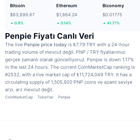
Bitcoin
Ethereum
Biconomy
$63,699.67
$1,864.24
$0.01775
0.9%
0.14%
41.77%
Penpie Fiyatı Canlı Veri
The live
Penpie price today
is ₺7.79 TRY with a 24-hour
trading volume of mevcut değil.
PNP / TRY fiyatlarımızı
gerçek zamanlı olarak güncelliyoruz.
Penpie is down 1.17%
in the last 24 hours.
The current CoinMarketCap ranking is
#2532, with a live market cap of ₺11,724,049 TRY.
It has a
circulating supply of 1,505,920 PNP coins
ve azami seviye
arzı. arz mevcut değil.
CoinMarketCap
Token’lar
Penpie