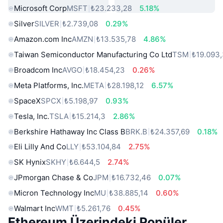
Microsoft Corp
MSFT
₺23.233,28
5.18%
Silver
SILVER
₺2.739,08
0.29%
Amazon.com Inc
AMZN
₺13.535,78
4.86%
Taiwan Semiconductor Manufacturing Co Ltd
TSM
₺19.093
Broadcom Inc
AVGO
₺18.454,23
0.26%
Meta Platforms, Inc.
META
₺28.198,12
6.57%
SpaceX
SPCX
₺5.198,97
0.93%
Tesla, Inc.
TSLA
₺15.214,3
2.86%
Berkshire Hathaway Inc Class B
BRK.B
₺24.357,69
0.18%
Eli Lilly And Co
LLY
₺53.104,84
2.75%
SK Hynix
SKHY
₺6.644,5
2.74%
JPmorgan Chase & Co
JPM
₺16.732,46
0.07%
Micron Technology Inc
MU
₺38.885,14
0.60%
Walmart Inc
WMT
₺5.261,76
0.45%
Ethereum Üzerindeki Popüler