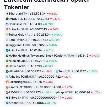
Tokenler
Ethereum
ETH
₺88,503.34
0.58%
UNUS SED LEO
LEO
₺463.63
0.12%
Chainlink
LINK
₺394.09
0.33%
Shiba Inu
SHIB
₺0.0002315
0.60%
Tether Gold
XAUt
₺192,261.04
0.06%
Safe Haven
SHA
₺0.003642
0.04%
Juggernaut
JGN
₺0.07658
0.46%
Philtoken
PHIL
₺0.01194
0.01%
MARA Holdings Tokenized Stock (Ondo)
MARAon
₺536.19
0.01%
Nuco.cloud
NCDT
₺0.2218
0.92%
Garlicoin
GRLC
₺0.1798
0.04%
HAVAH
HVH
₺0.002217
TenUp
TUP
₺0.1177
1.46%
2.08%
Akita Inu [Old]
AKITA
₺0.0000001722
1.12%
BarnBridge
BOND
₺1.56
5.76%
Kimchi (CTO)
KIMCHI
₺0.000004388
5.77%
REVV
REVV
₺0.003773
Hypr
HYPR
₺0.006124
1.56%
1.70%
Shiryo
SHIRYO
₺0.00000000000444
0.21%
Arcona
ARCONA
₺0.1965
31.97%