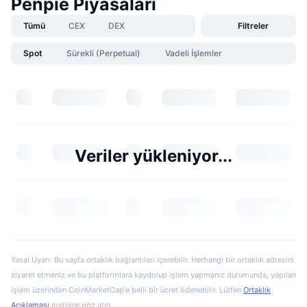
Penpie Piyasaları
Tümü
CEX
DEX
Filtreler
Spot
Sürekli (Perpetual)
Vadeli İşlemler
Veriler yükleniyor...
Yasal Uyarı: Bu sayfa ortaklık bağlantıları içerebilir. Herhangi bir ortaklık adresini
ziyaret etmeniz ve bu platformlara kaydolup işlem yapmanız durumunda, yapılan
işlem üzerinden CoinMarketCap'e belli bir ücret ödenebilir. Lütfen
Ortaklık
Açıklaması
metnine göz atın.