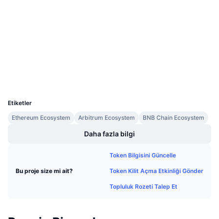
Gelecek Satışlar
0x7DEd...718715
Fonlama Oranları
Sözleşmeler
Öğren & Kazan
3.1
Derecelendirme (CertiK)
Takvimler
etherscan.io
Gezginler
ICO Takvimi
Cüzdanlar
UCID
27112
Etkinlik Takvimi
Etiketler
Ethereum Ecosystem
Arbitrum Ecosystem
BNB Chain Ecosystem
Daha fazla bilgi
Token Bilgisini Güncelle
Token Kilit Açma Etkinliği Gönder
Bu proje size mi ait?
Topluluk Rozeti Talep Et