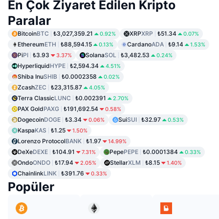
En Çok Ziyaret Edilen Kripto
Paralar
Bitcoin
BTC
₺3,027,359.21
XRP
XRP
₺51.34
0.92%
0.07%
Ethereum
ETH
₺88,594.15
Cardano
ADA
₺9.14
0.13%
1.53%
Pi
PI
₺3.93
Solana
SOL
₺3,482.53
3.37%
0.24%
Hyperliquid
HYPE
₺2,594.34
4.51%
Shiba Inu
SHIB
₺0.0002358
0.02%
Zcash
ZEC
₺23,315.87
4.05%
Terra Classic
LUNC
₺0.002391
2.70%
PAX Gold
PAXG
₺191,692.54
0.58%
Dogecoin
DOGE
₺3.34
Sui
SUI
₺32.97
0.06%
0.53%
Kaspa
KAS
₺1.25
1.50%
Lorenzo Protocol
BANK
₺1.97
14.99%
DeXe
DEXE
₺104.91
Pepe
PEPE
₺0.0001384
7.31%
0.33%
Ondo
ONDO
₺17.94
Stellar
XLM
₺8.15
2.05%
1.40%
Chainlink
LINK
₺391.76
0.33%
Popüler