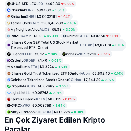
UNUS SED LEO
LEO
₺463.36
0.00%
Chainlink
LINK
₺394.60
1.02%
Shiba Inu
SHIB
₺0.0002191
1.04%
Tether Gold
XAUt
₺206,462.88
0.10%
MyNeighborAlice
ALICE
₺5.83
3.20%
RAMP
RAMP
₺1.23
Chintai
CHEX
₺0.4866
45.90%
5.01%
iShares Core S&P Total US Stock Market
ITOTon
₺8,071.74
0.10%
Tokenized ETF (Ondo)
Fluent
BLEND
₺3.17
zkPass
ZKP
₺2.16
2.96%
5.38%
Orderly
ORDER
₺1.40
0.05%
Metadium
META
₺0.3224
0.59%
iShares Gold Trust Tokenized ETF (Ondo)
IAUon
₺3,892.46
0.14%
Coinbase Tokenized Stock (Ondo)
COINon
₺7,344.29
0.07%
CropBytes
CBX
₺0.02669
0.00%
LightLink
LL
₺0.05743
0.01%
Kaizen Finance
KZEN
₺0.0112
0.05%
XYRO
XYRO
₺0.008758
3.64%
Niftyx Protocol
SHROOM
₺0.09275
0.00%
En Çok Ziyaret Edilen Kripto
Paralar