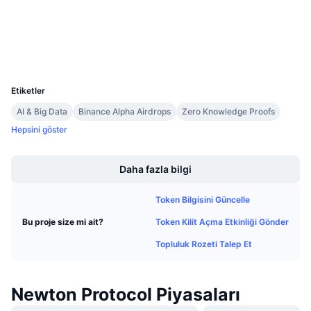
Gelecek Satışlar
etherscan.io
Fonlama Oranları
Gezginler
Öğren & Kazan
Cüzdanlar
UCID
Takvimler
36861
Etiketler
ICO Takvimi
AI & Big Data
Binance Alpha Airdrops
Zero Knowledge Proofs
Hepsini göster
Etkinlik Takvimi
Boost
Daha fazla bilgi
Token Bilgisini Güncelle
Token Kilit Açma Etkinliği Gönder
Bu proje size mi ait?
Topluluk Rozeti Talep Et
Newton Protocol Piyasaları