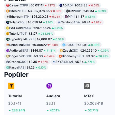
Casper
CSPR
₺0.09111
ADI
ADI
₺328.33
1.97%
0.01%
Bitcoin
BTC
₺3,087,378.65
XRP
XRP
₺49.34
0.38%
0.09%
Ethereum
ETH
₺91,230.28
Pi
PI
₺4.37
0.23%
1.57%
Solana
SOL
₺3,619.14
Cardano
ADA
₺9.41
1.70%
1.87%
PAX Gold
PAXG
₺207,155.24
0.20%
Tutorial
TUT
₺8.27
288.98%
Hyperliquid
HYPE
₺2,608.07
0.52%
Shiba Inu
SHIB
₺0.00022
Sui
SUI
₺32.91
1.08%
0.98%
Audiera
BEAT
₺146.87
Zcash
ZEC
₺24,296.10
41.31%
0.39%
Dogecoin
DOGE
₺3.33
Biconomy
BICO
₺3.37
0.47%
20.99%
Cronos
CRO
₺2.35
SKYAI
SKYAI
₺5.84
1.67%
7.74%
Kaspa
KAS
₺1.26
0.10%
Popüler
Tutorial
Audiera
IoTeX
$0.1741
$3.11
$0.003419
288.94%
42.11%
52.71%