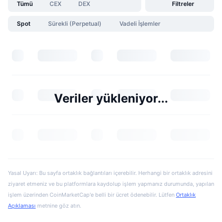
Tümü
CEX
DEX
Filtreler
Spot
Sürekli (Perpetual)
Vadeli İşlemler
Veriler yükleniyor...
Yasal Uyarı: Bu sayfa ortaklık bağlantıları içerebilir. Herhangi bir ortaklık adresini
ziyaret etmeniz ve bu platformlara kaydolup işlem yapmanız durumunda, yapılan
işlem üzerinden CoinMarketCap'e belli bir ücret ödenebilir. Lütfen
Ortaklık
Açıklaması
metnine göz atın.