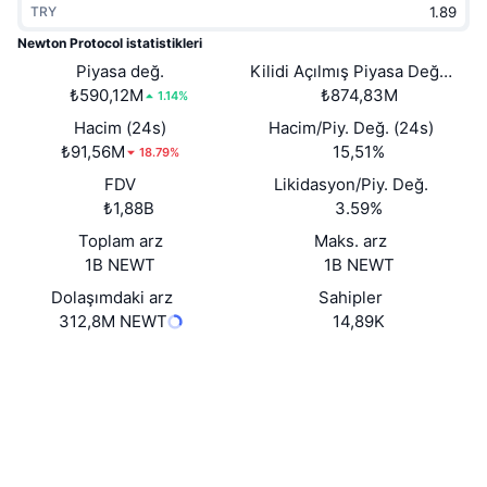
TRY
Popüler
Kripto ETF'leri
Öğren
CMC Model Bağlam Protokolü
Newton Protocol istatistikleri
Yeni
Piyasa değ.
Kilidi Açılmış Piyasa Değeri
Bitcoin ETF'leri
x402
Haber
₺590,12M
₺874,83M
1.14%
Kripto
Ethereum ETF'leri
Hacim (24s)
Hacim/Piy. Değ. (24s)
Akademi
₺91,56M
15,51%
18.79%
Siyaset
FDV
Likidasyon/Piy. Değ.
Teknik analiz
Araştırma
₺1,88B
3.59%
Spor
Toplam arz
Maks. arz
RSI
Videolar
1B NEWT
1B NEWT
Finans
MACD
Dolaşımdaki arz
Sahipler
Sözlük
312,8M NEWT
14,89K
Teknoloji
Web sitesi
Website
Whitepaper
Türevler
Kampanyalar
Sosyal ağlar
NFT
Genel Bakış
Airdrop
0xD0eC...79285D
Sözleşmeler
Genel NFT İstatistikleri
Tasfiyeler
3.4
Elmas Ödülleri
Derecelendirme (CertiK)