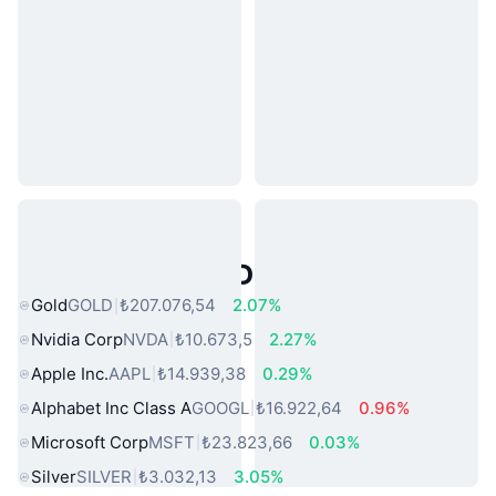
Popüler Gerçek Dünya Varlıkları
Gold
GOLD
₺207.076,54
2.07%
Nvidia Corp
NVDA
₺10.673,5
2.27%
Apple Inc.
AAPL
₺14.939,38
0.29%
Alphabet Inc Class A
GOOGL
₺16.922,64
0.96%
Microsoft Corp
MSFT
₺23.823,66
0.03%
Silver
SILVER
₺3.032,13
3.05%