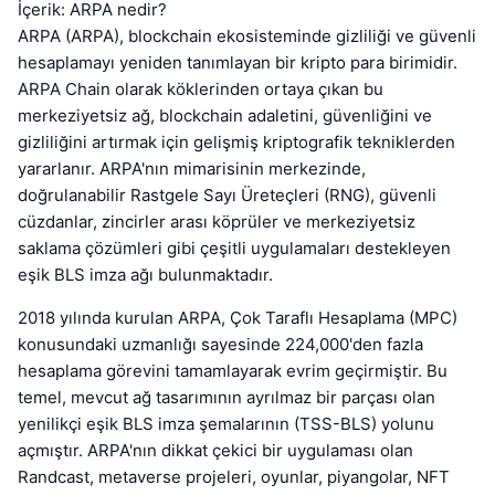
İçerik: ARPA nedir?
ARPA (ARPA), blockchain ekosisteminde gizliliği ve güvenli
hesaplamayı yeniden tanımlayan bir kripto para birimidir.
ARPA Chain olarak köklerinden ortaya çıkan bu
merkeziyetsiz ağ, blockchain adaletini, güvenliğini ve
gizliliğini artırmak için gelişmiş kriptografik tekniklerden
yararlanır. ARPA'nın mimarisinin merkezinde,
doğrulanabilir Rastgele Sayı Üreteçleri (RNG), güvenli
cüzdanlar, zincirler arası köprüler ve merkeziyetsiz
saklama çözümleri gibi çeşitli uygulamaları destekleyen
eşik BLS imza ağı bulunmaktadır.
2018 yılında kurulan ARPA, Çok Taraflı Hesaplama (MPC)
konusundaki uzmanlığı sayesinde 224,000'den fazla
hesaplama görevini tamamlayarak evrim geçirmiştir. Bu
temel, mevcut ağ tasarımının ayrılmaz bir parçası olan
yenilikçi eşik BLS imza şemalarının (TSS-BLS) yolunu
açmıştır. ARPA'nın dikkat çekici bir uygulaması olan
Randcast, metaverse projeleri, oyunlar, piyangolar, NFT