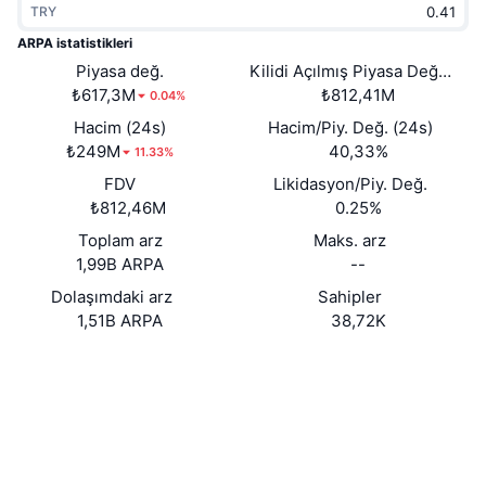
TRY
Popüler
Kripto ETF'leri
Öğren
CMC Model Bağlam Protokolü
ARPA istatistikleri
Yeni
Piyasa değ.
Kilidi Açılmış Piyasa Değeri
Bitcoin ETF'leri
x402
Haber
₺617,3M
₺812,41M
0.04%
Kripto
Ethereum ETF'leri
Hacim (24s)
Hacim/Piy. Değ. (24s)
Akademi
₺249M
40,33%
11.33%
Siyaset
FDV
Likidasyon/Piy. Değ.
Teknik analiz
Araştırma
₺812,46M
0.25%
Spor
Toplam arz
Maks. arz
RSI
Videolar
1,99B ARPA
--
Finans
MACD
Dolaşımdaki arz
Sahipler
Sözlük
1,51B ARPA
38,72K
Teknoloji
Web sitesi
Website
Whitepaper
Türevler
Kampanyalar
NFT
Sosyal ağlar
Genel Bakış
Airdrop
Genel NFT İstatistikleri
0xba50...b0b71a
Sözleşmeler
Tasfiyeler
Elmas Ödülleri