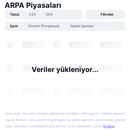
ARPA Piyasaları
Tümü
CEX
DEX
Filtreler
Spot
Sürekli (Perpetual)
Vadeli İşlemler
Veriler yükleniyor...
Yasal Uyarı: Bu sayfa ortaklık bağlantıları içerebilir. Herhangi bir ortaklık adresini
ziyaret etmeniz ve bu platformlara kaydolup işlem yapmanız durumunda, yapılan
işlem üzerinden CoinMarketCap'e belli bir ücret ödenebilir. Lütfen
Ortaklık