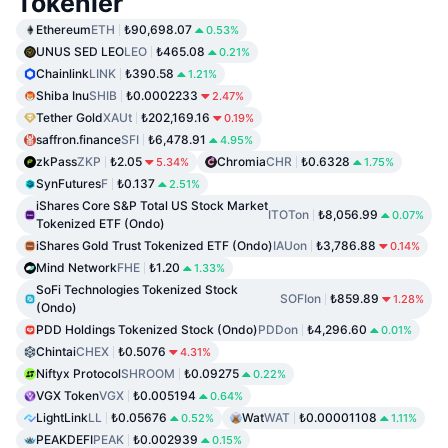
Tokenler
Ethereum
ETH
₺90,698.07
0.53%
UNUS SED LEO
LEO
₺465.08
0.21%
Chainlink
LINK
₺390.58
1.21%
Shiba Inu
SHIB
₺0.0002233
2.47%
Tether Gold
XAUt
₺202,169.16
0.19%
saffron.finance
SFI
₺6,478.91
4.95%
zkPass
ZKP
₺2.05
Chromia
CHR
₺0.6328
5.34%
1.75%
SynFutures
F
₺0.137
2.51%
iShares Core S&P Total US Stock Market
ITOTon
₺8,056.99
0.07%
Tokenized ETF (Ondo)
iShares Gold Trust Tokenized ETF (Ondo)
IAUon
₺3,786.88
0.14%
Mind Network
FHE
₺1.20
1.33%
SoFi Technologies Tokenized Stock
SOFIon
₺859.89
1.28%
(Ondo)
PDD Holdings Tokenized Stock (Ondo)
PDDon
₺4,296.60
0.01%
Chintai
CHEX
₺0.5076
4.31%
Niftyx Protocol
SHROOM
₺0.09275
0.22%
VGX Token
VGX
₺0.005194
0.64%
LightLink
LL
₺0.05676
Wat
WAT
₺0.00001108
0.52%
1.11%
PEAKDEFI
PEAK
₺0.002939
0.15%