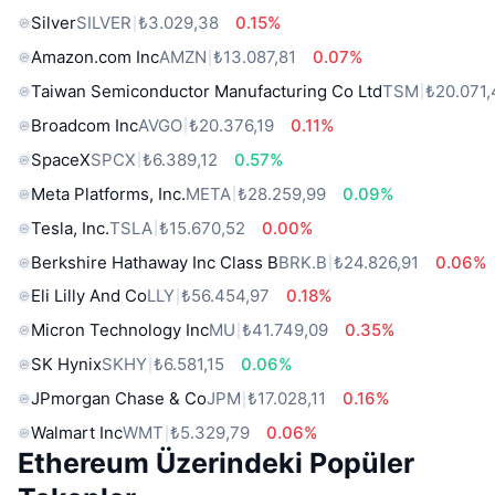
Silver
SILVER
₺3.029,38
0.15%
Amazon.com Inc
AMZN
₺13.087,81
0.07%
Taiwan Semiconductor Manufacturing Co Ltd
TSM
₺20.071,
Broadcom Inc
AVGO
₺20.376,19
0.11%
SpaceX
SPCX
₺6.389,12
0.57%
Meta Platforms, Inc.
META
₺28.259,99
0.09%
Tesla, Inc.
TSLA
₺15.670,52
0.00%
Berkshire Hathaway Inc Class B
BRK.B
₺24.826,91
0.06%
Eli Lilly And Co
LLY
₺56.454,97
0.18%
Micron Technology Inc
MU
₺41.749,09
0.35%
SK Hynix
SKHY
₺6.581,15
0.06%
JPmorgan Chase & Co
JPM
₺17.028,11
0.16%
Walmart Inc
WMT
₺5.329,79
0.06%
Ethereum Üzerindeki Popüler