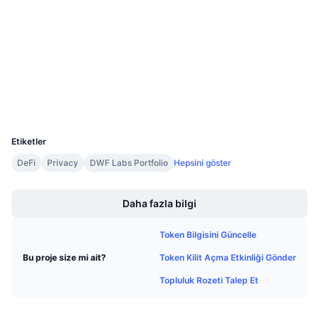
4.4
Gelecek Satışlar
Derecelendirme (CertiK)
Fonlama Oranları
Öğren & Kazan
Denetimler
etherscan.io
Takvimler
Gezginler
Cüzdanlar
ICO Takvimi
UCID
4039
Etkinlik Takvimi
Etiketler
DeFi
Privacy
DWF Labs Portfolio
Hepsini göster
Boost
Daha fazla bilgi
Token Bilgisini Güncelle
Token Kilit Açma Etkinliği Gönder
Bu proje size mi ait?
Topluluk Rozeti Talep Et