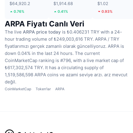
$64,920.2
$1,914.68
$1.02
0.76%
0.41%
0.93%
ARPA Fiyatı Canlı Veri
The live
ARPA price today
is ₺0.406231 TRY with a 24-
hour trading volume of ₺249,003,616 TRY.
ARPA / TRY
fiyatlarımızı gerçek zamanlı olarak güncelliyoruz.
ARPA is
down 0.04% in the last 24 hours.
The current
CoinMarketCap ranking is #796, with a live market cap of
₺617,302,574 TRY.
It has a circulating supply of
1,519,586,598 ARPA coins
ve azami seviye arzı. arz mevcut
değil.
CoinMarketCap
Token’lar
ARPA