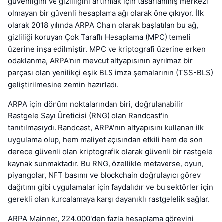
güvenliğini ve gizliliğini artırmak için tasarlanmış merkezi
olmayan bir güvenli hesaplama ağı olarak öne çıkıyor. İlk
olarak 2018 yılında ARPA Chain olarak başlatılan bu ağ,
gizliliği koruyan Çok Taraflı Hesaplama (MPC) temeli
üzerine inşa edilmiştir. MPC ve kriptografi üzerine erken
odaklanma, ARPA'nın mevcut altyapısının ayrılmaz bir
parçası olan yenilikçi eşik BLS imza şemalarının (TSS-BLS)
geliştirilmesine zemin hazırladı.
ARPA için dönüm noktalarından biri, doğrulanabilir
Rastgele Sayı Üreticisi (RNG) olan Randcast'in
tanıtılmasıydı. Randcast, ARPA'nın altyapısını kullanan ilk
uygulama olup, hem maliyet açısından etkili hem de son
derece güvenli olan kriptografik olarak güvenli bir rastgele
kaynak sunmaktadır. Bu RNG, özellikle metaverse, oyun,
piyangolar, NFT basımı ve blockchain doğrulayıcı görev
dağıtımı gibi uygulamalar için faydalıdır ve bu sektörler için
gerekli olan kurcalamaya karşı dayanıklı rastgelelik sağlar.
ARPA Mainnet, 224.000'den fazla hesaplama görevini