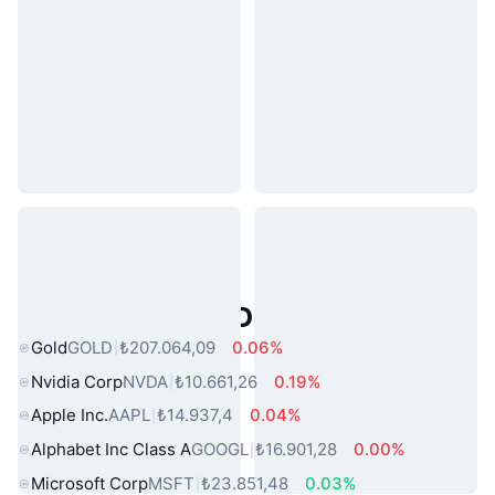
Popüler Gerçek Dünya Varlıkları
Gold
GOLD
₺207.064,09
0.06%
Nvidia Corp
NVDA
₺10.661,26
0.19%
Apple Inc.
AAPL
₺14.937,4
0.04%
Alphabet Inc Class A
GOOGL
₺16.901,28
0.00%
Microsoft Corp
MSFT
₺23.851,48
0.03%