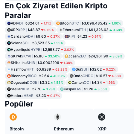
En Çok Ziyaret Edilen Kripto
Paralar
ADI
ADI
₺324.01
Bitcoin
BTC
₺3,096,485.42
1.11%
1.00%
XRP
XRP
₺48.87
Ethereum
ETH
₺91,326.63
0.69%
0.68%
Cardano
ADA
₺9.60
Pi
PI
₺4.23
0.27%
0.97%
Solana
SOL
₺3,523.35
1.59%
Hyperliquid
HYPE
₺2,593.77
3.02%
SKYAI
SKYAI
₺5.80
Zcash
ZEC
₺24,361.99
33.50%
3.69%
Shiba Inu
SHIB
₺0.0002206
1.38%
Hashflow
HFT
₺0.6289
Sui
SUI
₺32.02
62.28%
0.22%
Biconomy
BICO
₺2.64
Ondo
ONDO
₺16.57
40.67%
4.88%
Dogecoin
DOGE
₺3.32
Canton
CC
₺4.34
1.53%
1.96%
Stellar
XLM
₺7.70
Kaspa
KAS
₺1.26
0.78%
3.55%
Hedera
HBAR
₺3.23
0.47%
Popüler
Bitcoin
Ethereum
XRP