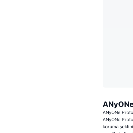
ANyONe 
ANyONe Proto
ANyONe Protoko
koruma şeklini