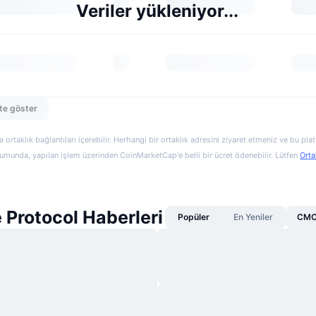
Veriler yükleniyor...
te göster
a ortaklık bağlantıları içerebilir. Herhangi bir ortaklık adresini ziyaret etmeniz ve bu pl
munda, yapılan işlem üzerinden CoinMarketCap'e belli bir ücret ödenebilir. Lütfen
Orta
Protocol Haberleri
Popüler
En Yeniler
CMC 