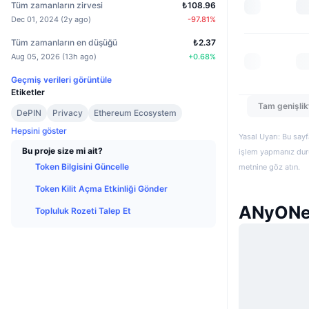
Tüm zamanların zirvesi
₺108.96
Dec 01, 2024
(
2y ago
)
-97.81
%
Tüm zamanların en düşüğü
₺2.37
Aug 05, 2026
(
13h ago
)
+
0.68
%
Geçmiş verileri görüntüle
Etiketler
Tam genişlik
DePIN
Privacy
Ethereum Ecosystem
Hepsini göster
Yasal Uyarı: Bu sayf
Bu proje size mi ait?
işlem yapmanız duru
Token Bilgisini Güncelle
metnine göz atın.
Token Kilit Açma Etkinliği Gönder
ANyONe 
Topluluk Rozeti Talep Et