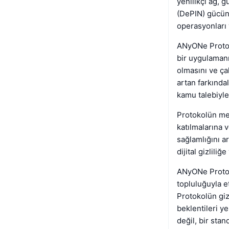
yenilikçi ağ, g
(DePIN) gücün
operasyonları 
ANyONe Protok
bir uygulamanı
olmasını ve çal
artan farkında
kamu talebiyl
Protokolün mer
katılmalarına 
sağlamlığını a
dijital gizlili
ANyONe Protoko
topluluğuyla e
Protokolün gizl
beklentileri y
değil, bir stan