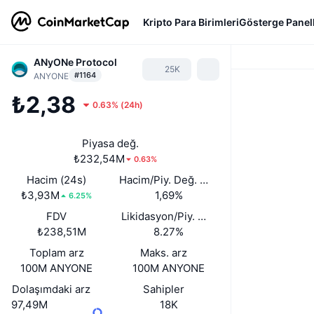
Kripto Para Birimleri
Gösterge Panell
ANyONe Protocol
25K
#1164
ANYONE
₺2,38
0.63%
(
24h
)
Piyasa değ.
₺232,54M
0.63%
Hacim (24s)
Hacim/Piy. Değ. (24s)
₺3,93M
1,69%
6.25%
FDV
Likidasyon/Piy. Değ.
₺238,51M
8.27%
Toplam arz
Maks. arz
100M ANYONE
100M ANYONE
Dolaşımdaki arz
Sahipler
97,49M
18K