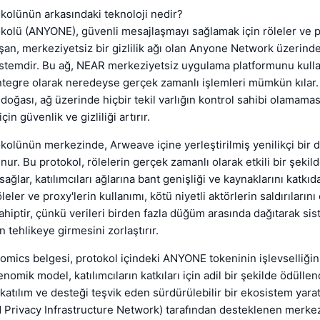
olünün arkasındaki teknoloji nedir?
olü (ANYONE), güvenli mesajlaşmayı sağlamak için röleler ve p
ışan, merkeziyetsiz bir gizlilik ağı olan Anyone Network üzerinde 
sistemdir. Bu ağ, NEAR merkeziyetsiz uygulama platformunu kulla
ntegre olarak neredeyse gerçek zamanlı işlemleri mümkün kılar.
doğası, ağ üzerinde hiçbir tekil varlığın kontrol sahibi olamamas
için güvenlik ve gizliliği artırır.
lünün merkezinde, Arweave içine yerleştirilmiş yenilikçi bir d
nur. Bu protokol, rölelerin gerçek zamanlı olarak etkili bir şekil
sağlar, katılımcıları ağlarına bant genişliği ve kaynaklarını katk
leler ve proxy'lerin kullanımı, kötü niyetli aktörlerin saldırıları
ahiptir, çünkü verileri birden fazla düğüm arasında dağıtarak sis
n tehlikeye girmesini zorlaştırır.
ics belgesi, protokol içindeki ANYONE tokeninin işlevselliğin
enomik model, katılımcıların katkıları için adil bir şekilde ödüllen
i katılım ve desteği teşvik eden sürdürülebilir bir ekosistem yara
 Privacy Infrastructure Network) tarafından desteklenen merkezi