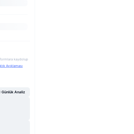
atformlara kaydolup
klık Açıklaması
Günlük Analiz