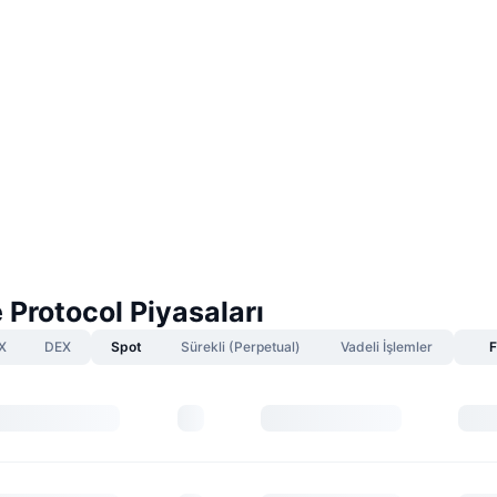
Protocol Piyasaları
X
DEX
Spot
Sürekli (Perpetual)
Vadeli İşlemler
F