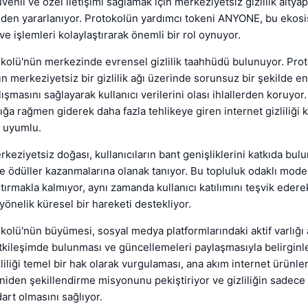
üvenli ve özel iletişimi sağlamak için merkeziyetsiz gizlilik altyap
den yararlanıyor. Protokolün yardımcı tokeni ANYONE, bu ekosi
ve işlemleri kolaylaştırarak önemli bir rol oynuyor.
olü'nün merkezinde evrensel gizlilik taahhüdü bulunuyor. Prot
n merkeziyetsiz bir gizlilik ağı üzerinde sorunsuz bir şekilde e
ışmasını sağlayarak kullanıcı verilerini olası ihlallerden koruyor
lığa rağmen giderek daha fazla tehlikeye giren internet gizliliği
e uyumlu.
keziyetsiz doğası, kullanıcıların bant genişliklerini katkıda bul
ve ödüller kazanmalarına olanak tanıyor. Bu topluluk odaklı model
rtırmakla kalmıyor, aynı zamanda kullanıcı katılımını teşvik edere
ğe yönelik küresel bir hareketi destekliyor.
lü'nün büyümesi, sosyal medya platformlarındaki aktif varlığı a
tkileşimde bulunması ve güncellemeleri paylaşmasıyla belirginle
iliği temel bir hak olarak vurgulaması, ana akım internet ürünleriy
eniden şekillendirme misyonunu pekiştiriyor ve gizliliğin sadece
dart olmasını sağlıyor.