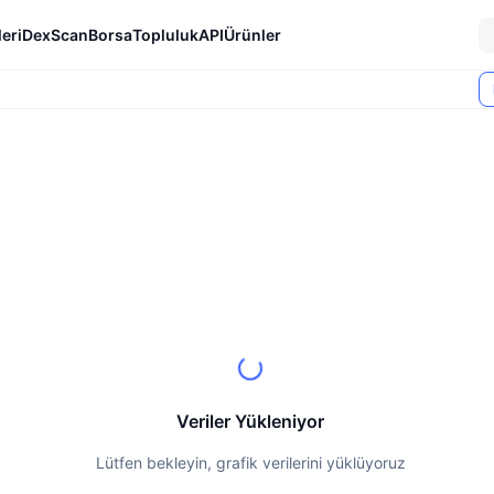
eri
DexScan
Borsa
Topluluk
API
Ürünler
Veriler Yükleniyor
Lütfen bekleyin, grafik verilerini yüklüyoruz