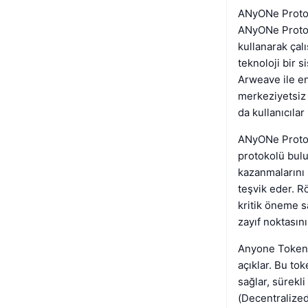
ANyONe Protok
ANyONe Protok
kullanarak çal
teknoloji bir 
Arweave ile e
merkeziyetsiz 
da kullanıcılar 
ANyONe Protoko
protokolü bulu
kazanmalarını 
teşvik eder. Rö
kritik öneme s
zayıf noktasını
Anyone Tokenom
açıklar. Bu tok
sağlar, sürekl
(Decentralized