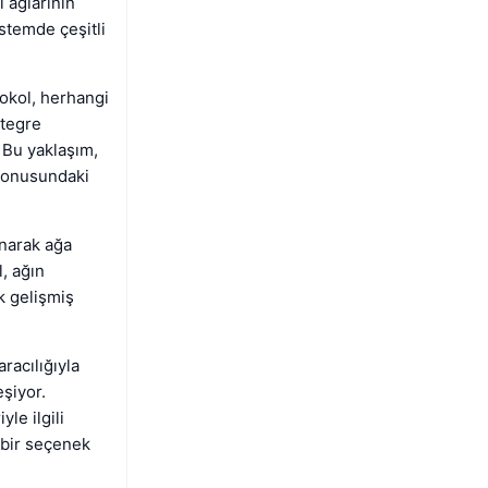
ı ağlarının
stemde çeşitli
okol, herhangi
ntegre
. Bu yaklaşım,
 konusundaki
unarak ağa
, ağın
k gelişmiş
racılığıyla
şiyor.
le ilgili
 bir seçenek