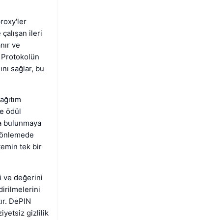
roxy'ler
çalışan ileri
nır ve
 Protokolün
ını sağlar, bu
ağıtım
de ödül
ıda bulunmaya
nı önlemede
temin tek bir
i ve değerini
dirilmelerini
tır. DePIN
yetsiz gizlilik