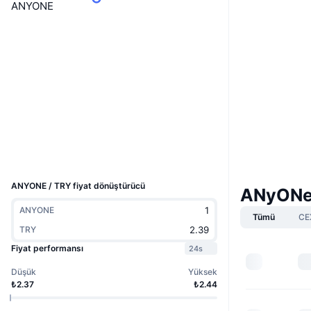
ANYONE
Web sitesi
Website
Whitepaper
Sosyal ağlar
0xFeAc...F9C0F9
Sözleşmeler
Gezginler
etherscan.io
Cüzdanlar
UCID
32037
ANYONE / TRY fiyat dönüştürücü
ANyONe 
ANYONE
Tümü
CE
TRY
Fiyat performansı
24s
Düşük
Yüksek
₺2.37
₺2.44