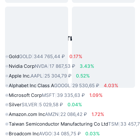
Популярные активы реального
мира
Gold
GOLD
344 765,44 ₽
0.17%
Nvidia Corp
NVDA
17 867,53 ₽
3.43%
Apple Inc.
AAPL
25 304,79 ₽
0.52%
Alphabet Inc Class A
GOOGL
29 530,65 ₽
4.03%
Microsoft Corp
MSFT
39 335,63 ₽
1.09%
Silver
SILVER
5 029,58 ₽
0.04%
Amazon.com Inc
AMZN
22 086,42 ₽
1.72%
Taiwan Semiconductor Manufacturing Co Ltd
TSM
33 457,7
Broadcom Inc
AVGO
34 085,75 ₽
0.03%