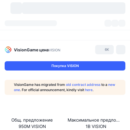
Криптовалюты
Дашборды
Криптовалюты
DexScan
Рынки
Рейтинг
VisionGame
цена
6K
VISION
Сигналы
Биржи
Категории
New
Обзор рынка
Покупка VISION
Тренды
Сообщество
Исторические "снимки"
Спотовый рынок
Централизованные биржи
VisionGame has migrated from
old contract address
to a
new
Новый
Лента
API
Разблокировки токенов
Количество криптовалют
one
. For official announcement, kindly visit
here
.
Spot
Лидеры роста
Темы
Доходность
Продукты
Казначейства Bitcoin (Биткоин)
Деривативы
API
Мем-обозреватель
Прямые эфиры
Физические активы:
Казначейства BNB
Продукты
Крипто-API
Общ. предложение
Максимальное предложение
Децентрализованные биржи
950M VISION
1B VISION