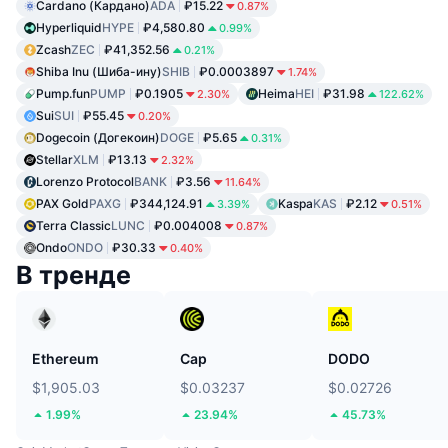
Cardano (Кардано)
ADA
₽15.22
0.87%
Hyperliquid
HYPE
₽4,580.80
0.99%
Zcash
ZEC
₽41,352.56
0.21%
Shiba Inu (Шиба-ину)
SHIB
₽0.0003897
1.74%
Pump.fun
PUMP
₽0.1905
Heima
HEI
₽31.98
2.30%
122.62%
Sui
SUI
₽55.45
0.20%
Dogecoin (Догекоин)
DOGE
₽5.65
0.31%
Stellar
XLM
₽13.13
2.32%
Lorenzo Protocol
BANK
₽3.56
11.64%
PAX Gold
PAXG
₽344,124.91
Kaspa
KAS
₽2.12
3.39%
0.51%
Terra Classic
LUNC
₽0.004008
0.87%
Ondo
ONDO
₽30.33
0.40%
В тренде
Ethereum
Cap
DODO
$1,905.03
$0.03237
$0.02726
1.99%
23.94%
45.73%