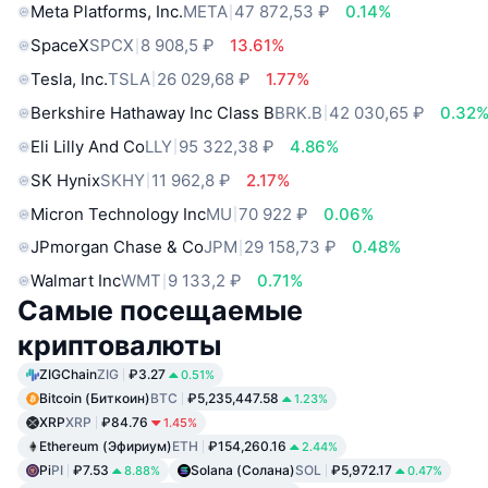
Meta Platforms, Inc.
META
47 872,53 ₽
0.14%
SpaceX
SPCX
8 908,5 ₽
13.61%
Tesla, Inc.
TSLA
26 029,68 ₽
1.77%
Berkshire Hathaway Inc Class B
BRK.B
42 030,65 ₽
0.32
Eli Lilly And Co
LLY
95 322,38 ₽
4.86%
SK Hynix
SKHY
11 962,8 ₽
2.17%
Micron Technology Inc
MU
70 922 ₽
0.06%
JPmorgan Chase & Co
JPM
29 158,73 ₽
0.48%
Walmart Inc
WMT
9 133,2 ₽
0.71%
Самые посещаемые
криптовалюты
ZIGChain
ZIG
₽3.27
0.51%
Bitcoin (Биткоин)
BTC
₽5,235,447.58
1.23%
XRP
XRP
₽84.76
1.45%
Ethereum (Эфириум)
ETH
₽154,260.16
2.44%
Pi
PI
₽7.53
Solana (Солана)
SOL
₽5,972.17
8.88%
0.47%