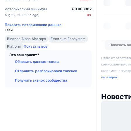
Исторический минимум
₽0.003362
Aug 02, 2026
(
5d ago
)
0
%
Показать исторические данные
Теги
Binance Alpha Airdrops
Ethereum Ecosystem
Показать в
Platform
Показать все
Это ваш проект?
Отказ от ответств
Обновить данные токена
комиссионные отч
например, регист
Отправить разблокировки токенов
партнерах
.
Получить значок сообщества
Новости