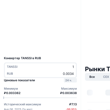
Сайт
Website
Whitepaper
Социальные сети
Контракты
0x553f...b624ab
3.9
Рейтинг (CertiK)
Проводники
etherscan.io
Кошельки
UCID
37297
Конвертер TANSSI в RUB
TANSSI
Рынки T
RUB
Все
CEX
Ценовые показатели
24 ч.
Минимум
Максимум
₽0.003362
₽0.003638
Исторический максимум
₽7.13
Aug 06, 2025
(
1y ago
)
-99.95
%