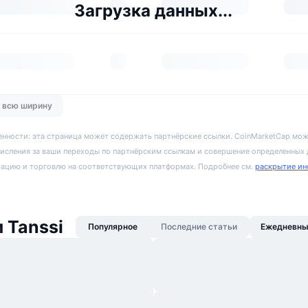
Загрузка данных...
о всю ширину
енности: эта страница может содержать партнёрские ссылки. CoinMarketCap мож
исления за ваши переходы по партнёрским ссылкам и совершение определенных
рацию и торговлю на соответствующих платформах. Подробнее см.
раскрытие ин
 Tanssi
Популярное
Последние статьи
Ежедневны