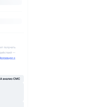
ет получать
 действий —
формации о
й анализ CMC