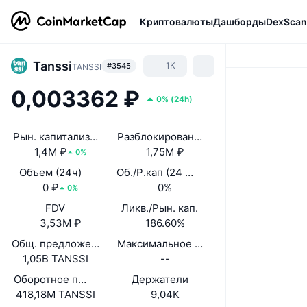
Криптовалюты
Дашборды
DexScan
Tanssi
1K
#3545
TANSSI
0,003362 ₽
0%
(
24h
)
Рын. капитализация
Разблокированная рын. кап.
1,4M ₽
1,75M ₽
0%
Объем (24ч)
Об./Р.кап (24 ч.)
0 ₽
0%
0%
FDV
Ликв./Рын. кап.
3,53M ₽
186.60%
Общ. предложение
Максимальное предложение
1,05B TANSSI
--
Оборотное предложение
Держатели
418,18M TANSSI
9,04K