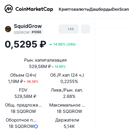
Криптовалюты
Дашборды
DexScan
SquidGrow
14K
#1068
SQGROW
0,5295 ₽
14.96%
(
24h
)
Рын. капитализация
529,56M ₽
14.96%
Объем (24ч)
Об./Р.кап (24 ч.)
1,19M ₽
0,2255%
36.38%
FDV
Ликв./Рын. кап.
529,56M ₽
2.68%
Общ. предложение
Максимальное предложение
1B SQGROW
1B SQGROW
Оборотное предложение
Держатели
1B SQGROW
5,14K