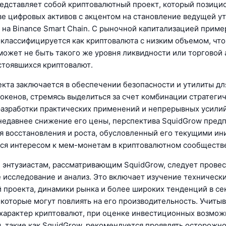
едставляет собой криптовалютный проект, который позици
ве цифровых активов с акцентом на становление ведущей у
на Binance Smart Chain. С рыночной капитализацией приме
 классифицируется как криптовалюта с низким объемом, что
 может не быть такого же уровня ликвидности или торговой 
устоявшихся криптовалют.
кта заключается в обеспечении безопасности и утилиты дл
окенов, стремясь выделиться за счет комбинации стратеги
разработки практических применений и непрерывных усилий
недавнее снижение его цены, перспектива SquidGrow пред
я восстановления и роста, обусловленный его текущими ин
я интересом к мем-монетам в криптовалютном сообществ
 энтузиастам, рассматривающим SquidGrow, следует прове
 исследование и анализ. Это включает изучение техническ
 проекта, динамики рынка и более широких тенденций в се
 которые могут повлиять на его производительность. Учиты
характер криптовалют, при оценке инвестиционных возмож
, такие как SquidGrow, рекомендуется проявлять осторожно