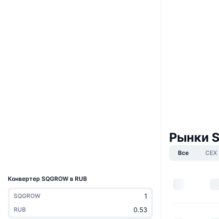
Boost
Сайт
Website
Социальные сети
0xb72E...29da98
Контракты
4.3
Рейтинг (CertiK)
Аудиты
etherscan.io
Проводники
Рынки 
Кошельки
Все
CEX
UCID
21134
Конвертер SQGROW в RUB
SQGROW
RUB