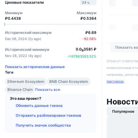
Ценовые показатели
24 ч.
Минимум
Максимум
₽0.4438
₽0.5364
Исторический максимум
₽6.69
Dec 06, 2024
(
2y ago
)
-92.08
%
Показать в
0.0
3581
₽
Исторический минимум
6
Nov 28, 2022
(
4y ago
)
+
147883593.52
%
Отказ от ответств
Показать исторические данные
комиссионные отч
Теги
например, регист
Ethereum Ecosystem
BNB Chain Ecosystem
партнерах
.
Binance Chain
Показать все
Это ваш проект?
Новост
Обновить данные токена
Популярное
Отправить разблокировки токенов
Получить значок сообщества