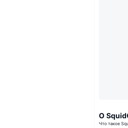
О Squi
Что такое Sq