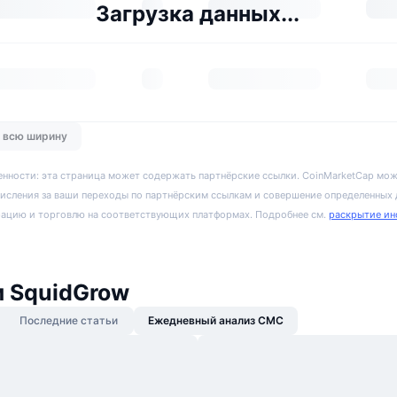
Загрузка данных...
о всю ширину
енности: эта страница может содержать партнёрские ссылки. CoinMarketCap мож
исления за ваши переходы по партнёрским ссылкам и совершение определенных
рацию и торговлю на соответствующих платформах. Подробнее см.
раскрытие ин
и SquidGrow
Последние статьи
Ежедневный анализ CMC