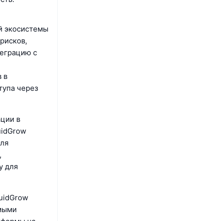
й экосистемы
рисков,
теграцию с
 в
тупа через
ции в
uidGrow
для
,
у для
uidGrow
имыми