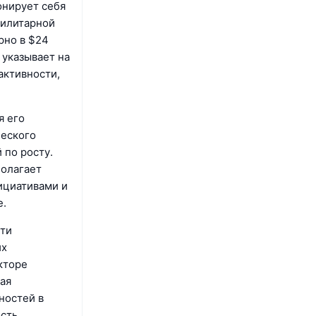
онирует себя
тилитарной
рно в $24
 указывает на
активности,
я его
ческого
 по росту.
полагает
ициативами и
е.
сти
их
кторе
вая
ностей в
сть.