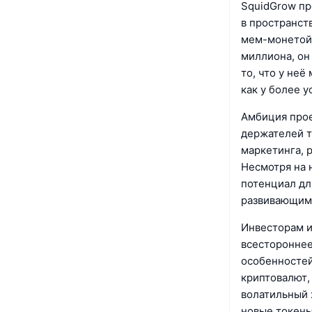
SquidGrow пр
в пространст
мем-монетой 
миллиона, он
то, что у неё
как у более 
Амбиция прое
держателей т
маркетинга, 
Несмотря на 
потенциал дл
развивающимс
Инвесторам и
всестороннее
особенностей
криптовалют,
волатильный 
новые токены