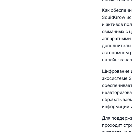
Как обеспечи
SquidGrow ис
и активов по
связанных с 
аппаратными 
дополнительн
автономном р
онлайн-канал
Шифрование и
экосистеме S
обеспечивает
неавторизова
обрабатываем
информации и
Для поддержа
проходит стр