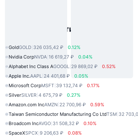
Популярные активы реального
мира
Gold
GOLD
326 035,42 ₽
0.12%
Nvidia Corp
NVDA
16 619,27 ₽
0.04%
Alphabet Inc Class A
GOOGL
29 869,02 ₽
0.52%
Apple Inc.
AAPL
24 401,68 ₽
0.05%
Microsoft Corp
MSFT
39 132,74 ₽
0.17%
Silver
SILVER
4 675,79 ₽
0.27%
Amazon.com Inc
AMZN
22 700,96 ₽
0.59%
Taiwan Semiconductor Manufacturing Co Ltd
TSM
32 703,
Broadcom Inc
AVGO
31 508,32 ₽
0.10%
SpaceX
SPCX
9 206,63 ₽
0.08%