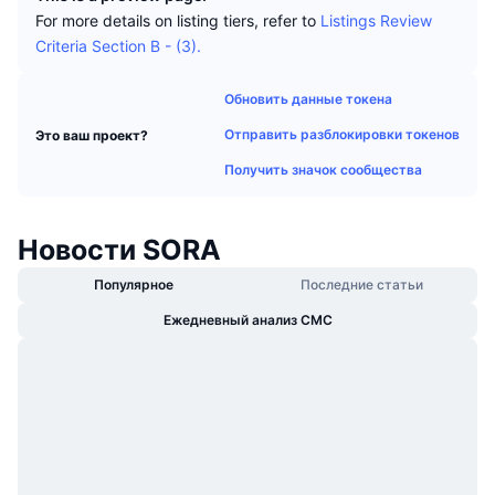
В тренде
Крипто-ETF
For more details on listing tiers, refer to
Listings Review
Подробнее
CMC MCP
Criteria Section B - (3).
Новинка
Bitcoin (Биткоин)-ETF
x402
Новости
Обновить данные токена
Крипто
Ethereum (Эфириум)-ETF
Отправить разблокировки токенов
Это ваш проект?
Academy
Получить значок сообщества
Политика
Технический анализ
Research
Спорт
Новости SORA
RSI
Видео
Финансы
Популярное
Последние статьи
MACD
Глоссарий
Ежедневный анализ CMC
Технологии
Деривативы
Промоакции
NFT
Обзор
Аирдропы
Общая статистика NFT
Ликвидации
Бриллиантовые вознаграждения