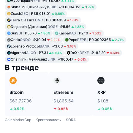
Hyperliquid
HYPE
₽4,387.67
5.33%
Shiba Inu (Шиба-ину)
SHIB
₽0.0004051
3.77%
Zcash
ZEC
₽39,018.01
0.66%
Terra Classic
LUNC
₽0.004039
1.01%
Dogecoin (Догекоин)
DOGE
₽5.66
1.38%
Sui
SUI
₽55.76
Kaspa
KAS
₽2.10
1.80%
1.53%
Ondo
ONDO
₽30.04
Pepe
PEPE
₽0.0002365
2.22%
2.71%
Lorenzo Protocol
BANK
₽3.63
3.16%
Algorand
ALGO
₽7.31
DeXe
DEXE
₽182.20
9.64%
4.69%
Chainlink (Чейнлинк)
LINK
₽660.47
0.01%
В тренде
Bitcoin
Ethereum
XRP
$63,727.06
$1,865.54
$1.08
0.52%
0.85%
0.05%
CoinMarketCap
Криптовалюты
SORA