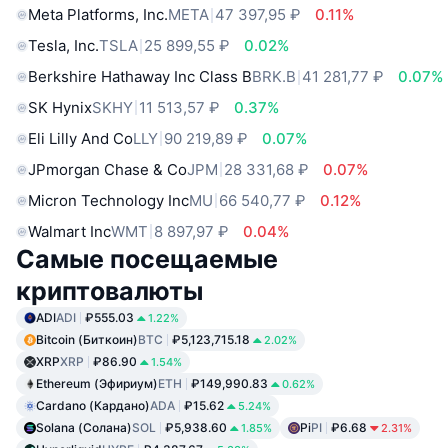
Meta Platforms, Inc.
META
47 397,95 ₽
0.11%
Tesla, Inc.
TSLA
25 899,55 ₽
0.02%
Berkshire Hathaway Inc Class B
BRK.B
41 281,77 ₽
0.07%
SK Hynix
SKHY
11 513,57 ₽
0.37%
Eli Lilly And Co
LLY
90 219,89 ₽
0.07%
JPmorgan Chase & Co
JPM
28 331,68 ₽
0.07%
Micron Technology Inc
MU
66 540,77 ₽
0.12%
Walmart Inc
WMT
8 897,97 ₽
0.04%
Самые посещаемые
криптовалюты
ADI
ADI
₽555.03
1.22%
Bitcoin (Биткоин)
BTC
₽5,123,715.18
2.02%
XRP
XRP
₽86.90
1.54%
Ethereum (Эфириум)
ETH
₽149,990.83
0.62%
Cardano (Кардано)
ADA
₽15.62
5.24%
Solana (Солана)
SOL
₽5,938.60
Pi
PI
₽6.68
1.85%
2.31%