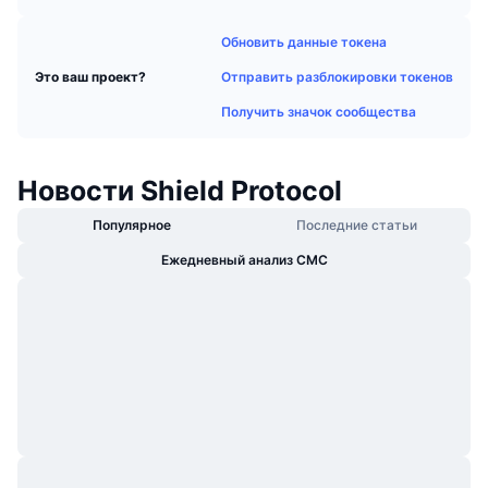
В тренде
Крипто-ETF
Подробнее
CMC MCP
Обновить данные токена
Новинка
Bitcoin (Биткоин)-ETF
Отправить разблокировки токенов
Это ваш проект?
x402
Новости
Получить значок сообщества
Крипто
Ethereum (Эфириум)-ETF
Academy
Политика
Новости Shield Protocol
Технический анализ
Research
Популярное
Последние статьи
Спорт
RSI
Видео
Ежедневный анализ CMC
Финансы
MACD
Глоссарий
Технологии
Деривативы
Промоакции
NFT
Обзор
Аирдропы
Общая статистика NFT
Ликвидации
Бриллиантовые вознаграждения