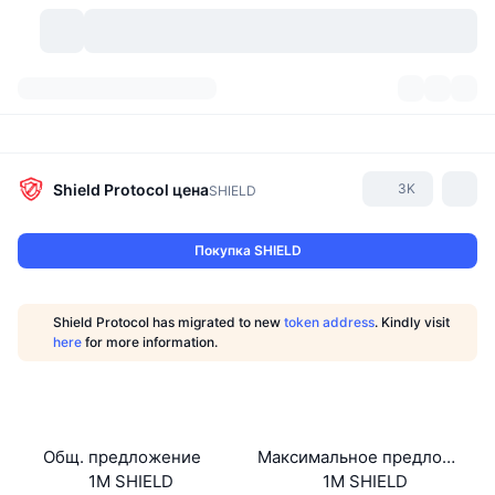
Криптовалюты
Дашборды
Криптовалюты
DexScan
Рынки
Рейтинг
Shield Protocol
цена
3K
SHIELD
Сигналы
Биржи
Категории
New
Обзор рынка
Покупка SHIELD
Тренды
Сообщество
Исторические "снимки"
Спотовый рынок
Централизованные биржи
Shield Protocol has migrated to new
token address
. Kindly visit
Новый
Лента
API
Разблокировки токенов
Количество криптовалют
here
for more information.
Spot
Лидеры роста
Темы
Доходность
Продукты
Казначейства Bitcoin (Биткоин)
Деривативы
API
Мем-обозреватель
Прямые эфиры
Физические активы:
Казначейства BNB
Продукты
Крипто-API
Общ. предложение
Максимальное предложение
Децентрализованные биржи
1M SHIELD
1M SHIELD