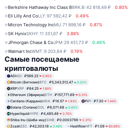
Berkshire Hathaway Inc Class B
BRK.B
42 818,49 ₽
0.80%
Eli Lilly And Co
LLY
97 592,42 ₽
0.49%
Micron Technology Inc
MU
71 898,16 ₽
0.87%
SK Hynix
SKHY
11 351,67 ₽
3.88%
JPmorgan Chase & Co
JPM
29 451,73 ₽
0.46%
Walmart Inc
WMT
9 203,64 ₽
0.19%
Самые посещаемые
криптовалюты
ADI
ADI
₽566.22
0.95%
Bitcoin (Биткоин)
BTC
₽5,343,512.47
0.02%
XRP
XRP
₽84.25
1.89%
Ethereum (Эфириум)
ETH
₽157,771.69
0.31%
Cardano (Кардано)
ADA
₽16.57
Pi
PI
₽7.30
1.83%
1.44%
Solana (Солана)
SOL
₽6,071.68
0.65%
Hyperliquid
HYPE
₽4,485.48
3.70%
Shiba Inu (Шиба-ину)
SHIB
₽0.0003796
2.31%
Zcash
ZEC
₽42,303.16
Hashflow
HFT
₽1.09
3.49%
60.69%