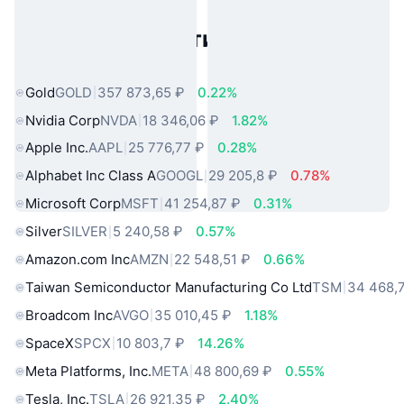
Популярные активы реального
мира
Gold
GOLD
357 873,65 ₽
0.22%
Nvidia Corp
NVDA
18 346,06 ₽
1.82%
Apple Inc.
AAPL
25 776,77 ₽
0.28%
Alphabet Inc Class A
GOOGL
29 205,8 ₽
0.78%
Microsoft Corp
MSFT
41 254,87 ₽
0.31%
Silver
SILVER
5 240,58 ₽
0.57%
Amazon.com Inc
AMZN
22 548,51 ₽
0.66%
Taiwan Semiconductor Manufacturing Co Ltd
TSM
34 468,
Broadcom Inc
AVGO
35 010,45 ₽
1.18%
SpaceX
SPCX
10 803,7 ₽
14.26%
Meta Platforms, Inc.
META
48 800,69 ₽
0.55%
Tesla, Inc.
TSLA
26 921,35 ₽
2.40%