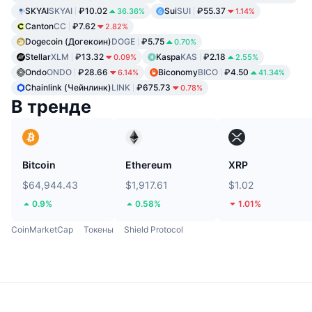
SKYAI
SKYAI
₽10.02
Sui
SUI
₽55.37
36.36%
1.14%
Canton
CC
₽7.62
2.82%
Dogecoin (Догекоин)
DOGE
₽5.75
0.70%
Stellar
XLM
₽13.32
Kaspa
KAS
₽2.18
0.09%
2.55%
Ondo
ONDO
₽28.66
Biconomy
BICO
₽4.50
6.14%
41.34%
Chainlink (Чейнлинк)
LINK
₽675.73
0.78%
В тренде
Bitcoin
Ethereum
XRP
$64,944.43
$1,917.61
$1.02
0.9%
0.58%
1.01%
CoinMarketCap
Токены
Shield Protocol