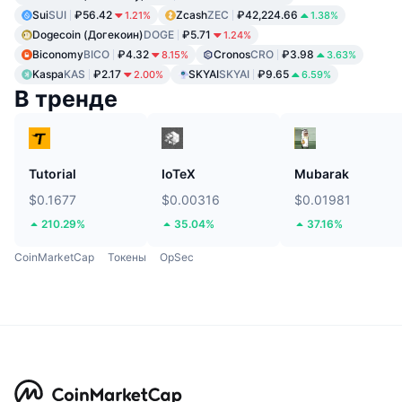
Sui
SUI
₽56.42
Zcash
ZEC
₽42,224.66
1.21%
1.38%
Dogecoin (Догекоин)
DOGE
₽5.71
1.24%
Biconomy
BICO
₽4.32
Cronos
CRO
₽3.98
8.15%
3.63%
Kaspa
KAS
₽2.17
SKYAI
SKYAI
₽9.65
2.00%
6.59%
В тренде
Tutorial
IoTeX
Mubarak
$0.1677
$0.00316
$0.01981
210.29%
35.04%
37.16%
CoinMarketCap
Токены
OpSec