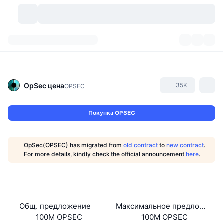
Криптовалюты
Дашборды
Криптовалюты
DexScan
Рынки
Рейтинг
OpSec
цена
35K
OPSEC
Сигналы
Биржи
Категории
New
Обзор рынка
Покупка OPSEC
Тренды
Сообщество
Исторические "снимки"
Спотовый рынок
Централизованные биржи
OpSec(OPSEC) has migrated from
old contract
to
new contract
.
Новый
Лента
API
Разблокировки токенов
Количество криптовалют
For more details, kindly check the official announcement
here
.
Spot
Лидеры роста
Темы
Доходность
Продукты
Казначейства Bitcoin (Биткоин)
Деривативы
API
Мем-обозреватель
Прямые эфиры
Физические активы:
Казначейства BNB
Продукты
Крипто-API
Общ. предложение
Максимальное предложение
Децентрализованные биржи
100M OPSEC
100M OPSEC