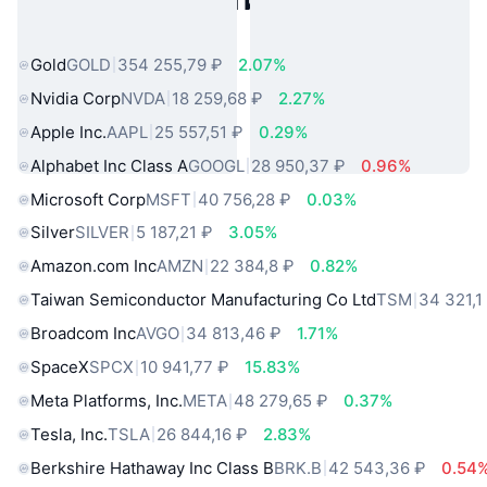
Популярные активы реального
мира
Gold
GOLD
354 255,79 ₽
2.07%
Nvidia Corp
NVDA
18 259,68 ₽
2.27%
Apple Inc.
AAPL
25 557,51 ₽
0.29%
Alphabet Inc Class A
GOOGL
28 950,37 ₽
0.96%
Microsoft Corp
MSFT
40 756,28 ₽
0.03%
Silver
SILVER
5 187,21 ₽
3.05%
Amazon.com Inc
AMZN
22 384,8 ₽
0.82%
Taiwan Semiconductor Manufacturing Co Ltd
TSM
34 321,1
Broadcom Inc
AVGO
34 813,46 ₽
1.71%
SpaceX
SPCX
10 941,77 ₽
15.83%
Meta Platforms, Inc.
META
48 279,65 ₽
0.37%
Tesla, Inc.
TSLA
26 844,16 ₽
2.83%
Berkshire Hathaway Inc Class B
BRK.B
42 543,36 ₽
0.54