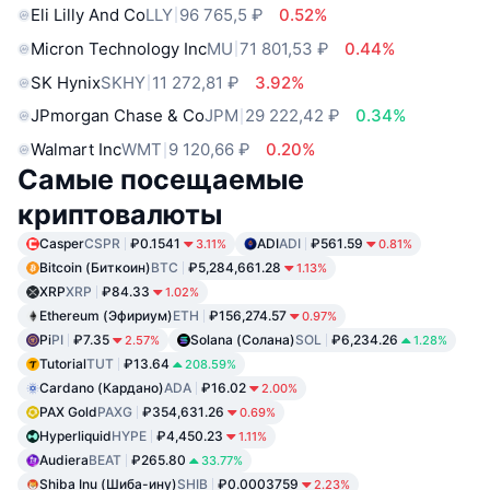
Eli Lilly And Co
LLY
96 765,5 ₽
0.52%
Micron Technology Inc
MU
71 801,53 ₽
0.44%
SK Hynix
SKHY
11 272,81 ₽
3.92%
JPmorgan Chase & Co
JPM
29 222,42 ₽
0.34%
Walmart Inc
WMT
9 120,66 ₽
0.20%
Самые посещаемые
криптовалюты
Casper
CSPR
₽0.1541
ADI
ADI
₽561.59
3.11%
0.81%
Bitcoin (Биткоин)
BTC
₽5,284,661.28
1.13%
XRP
XRP
₽84.33
1.02%
Ethereum (Эфириум)
ETH
₽156,274.57
0.97%
Pi
PI
₽7.35
Solana (Солана)
SOL
₽6,234.26
2.57%
1.28%
Tutorial
TUT
₽13.64
208.59%
Cardano (Кардано)
ADA
₽16.02
2.00%
PAX Gold
PAXG
₽354,631.26
0.69%
Hyperliquid
HYPE
₽4,450.23
1.11%
Audiera
BEAT
₽265.80
33.77%
Shiba Inu (Шиба-ину)
SHIB
₽0.0003759
2.23%