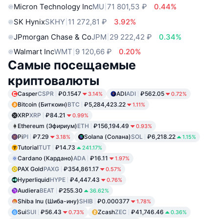
Micron Technology Inc
MU
71 801,53 ₽
0.44%
SK Hynix
SKHY
11 272,81 ₽
3.92%
JPmorgan Chase & Co
JPM
29 222,42 ₽
0.34%
Walmart Inc
WMT
9 120,66 ₽
0.20%
Самые посещаемые
криптовалюты
Casper
CSPR
₽0.1547
ADI
ADI
₽562.05
3.14%
0.72%
Bitcoin (Биткоин)
BTC
₽5,284,423.22
1.11%
XRP
XRP
₽84.21
0.99%
Ethereum (Эфириум)
ETH
₽156,194.49
0.93%
Pi
PI
₽7.29
Solana (Солана)
SOL
₽6,218.22
3.18%
1.15%
Tutorial
TUT
₽14.73
241.17%
Cardano (Кардано)
ADA
₽16.11
1.97%
PAX Gold
PAXG
₽354,861.17
0.57%
Hyperliquid
HYPE
₽4,447.43
0.76%
Audiera
BEAT
₽255.30
36.62%
Shiba Inu (Шиба-ину)
SHIB
₽0.000377
1.78%
Sui
SUI
₽56.43
Zcash
ZEC
₽41,746.46
0.73%
0.36%