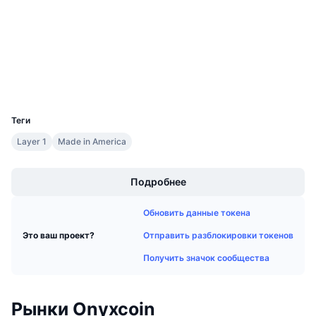
Аудиты
Предстоящие продажи
Ставки финансирования
Изучайте и зарабатывайте
etherscan.io
Проводники
Календари
Кошельки
UCID
Календарь ICO
18679
Теги
Календарь мероприятий
Layer 1
Made in America
Boost
Подробнее
Обновить данные токена
Отправить разблокировки токенов
Это ваш проект?
Получить значок сообщества
Рынки Onyxcoin