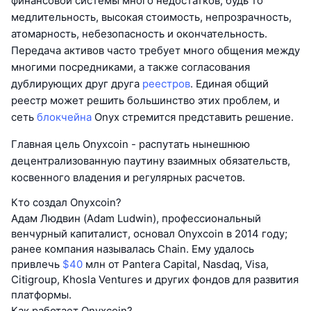
финансовой системы много недостатков, будь то
медлительность, высокая стоимость, непрозрачность,
атомарность, небезопасность и окончательность.
Передача активов часто требует много общения между
многими посредниками, а также согласования
дублирующих друг друга
реестров
. Единая общий
реестр может решить большинство этих проблем, и
сеть
блокчейна
Onyx стремится представить решение.
Главная цель Onyxcoin - распутать нынешнюю
децентрализованную паутину взаимных обязательств,
косвенного владения и регулярных расчетов.
Кто создал Onyxcoin?
Адам Людвин (Adam Ludwin), профессиональный
венчурный капиталист, основал Onyxcoin в 2014 году;
ранее компания называлась Chain. Ему удалось
привлечь
$40
млн от Pantera Capital, Nasdaq, Visa,
Citigroup, Khosla Ventures и других фондов для развития
платформы.
Как работает Onyxcoin?