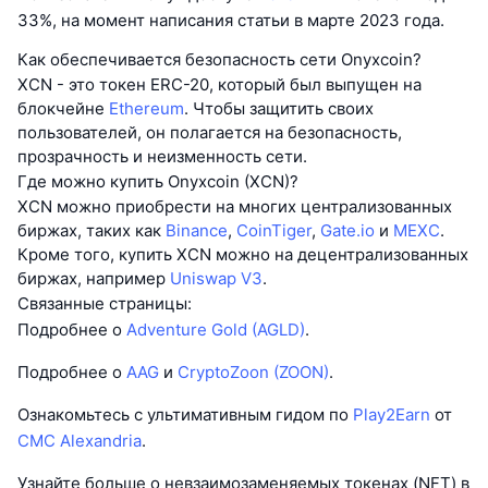
33%, на момент написания статьи в марте 2023 года.
Как обеспечивается безопасность сети Onyxcoin?
XCN - это токен ERC-20, который был выпущен на
блокчейне
Ethereum
. Чтобы защитить своих
пользователей, он полагается на безопасность,
прозрачность и неизменность сети.
Где можно купить Onyxcoin (XCN)?
XCN можно приобрести на многих централизованных
биржах, таких как
Binance
,
CoinTiger
,
Gate.io
и
MEXC
.
Кроме того, купить XCN можно на децентрализованных
биржах, например
Uniswap V3
.
Связанные страницы:
Подробнее о
Adventure Gold (AGLD)
.
Подробнее о
AAG
и
CryptoZoon (ZOON)
.
Ознакомьтесь с ультимативным гидом по
Play2Earn
от
CMC Alexandria
.
Узнайте больше о невзаимозаменяемых токенах (NFT) в