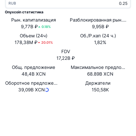
RUB
В тренде
Крипто-ETF
Подробнее
CMC MCP
Onyxcoin статистика
Рын. капитализация
Новинка
Разблокированная рын. кап.
Bitcoin (Биткоин)-ETF
x402
Новости
9,77B ₽
9,95B ₽
0.18%
Крипто
Ethereum (Эфириум)-ETF
Объем (24ч)
Об./Р.кап (24 ч.)
Academy
178,38M ₽
1,82%
20.01%
Политика
FDV
Технический анализ
Research
17,22B ₽
Спорт
Общ. предложение
Максимальное предложение
RSI
Видео
48,4B XCN
68.89B XCN
Финансы
MACD
Оборотное предложение
Держатели
Глоссарий
39,09B XCN
150,58K
Технологии
Сайт
Website
Whitepaper
Деривативы
Промоакции
Социальные сети
NFT
Обзор
Аирдропы
0xA2cd...94fb18
Контракты
Общая статистика NFT
Ликвидации
4.2
Бриллиантовые вознаграждения
Рейтинг (CertiK)