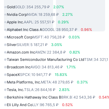
мира
Gold
GOLD
354 255,79 ₽
2.07%
Nvidia Corp
NVDA
18 259,68 ₽
2.27%
Apple Inc.
AAPL
25 557,51 ₽
0.29%
Alphabet Inc Class A
GOOGL
28 950,37 ₽
0.96%
Microsoft Corp
MSFT
40 756,28 ₽
0.03%
Silver
SILVER
5 187,21 ₽
3.05%
Amazon.com Inc
AMZN
22 384,8 ₽
0.82%
Taiwan Semiconductor Manufacturing Co Ltd
TSM
34 321,1
Broadcom Inc
AVGO
34 813,46 ₽
1.71%
SpaceX
SPCX
10 941,77 ₽
15.83%
Meta Platforms, Inc.
META
48 279,65 ₽
0.37%
Tesla, Inc.
TSLA
26 844,16 ₽
2.83%
Berkshire Hathaway Inc Class B
BRK.B
42 543,36 ₽
0.54
Eli Lilly And Co
LLY
96 765,5 ₽
0.52%