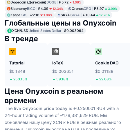
Dogecoin (Догекоин)
DOGE
₽5.72
1.06%
Biconomy
BICO
₽4.09
Cronos
CRO
₽3.97
12.34%
3.99%
Kaspa
KAS
₽2.16
SKYAI
SKYAI
₽10.44
1.86%
12.76%
Глобальные цены на Onyxcoin
XCN/USD
United States Dollar
$0.003064
В тренде
Tutorial
IoTeX
Cookie DAO
$0.1848
$0.003651
$0.01188
253.15%
59.18%
22.08%
Цена Onyxcoin в реальном
времени
The live
Onyxcoin price today
is ₽0.250001 RUB with a
24-hour trading volume of ₽178,381,629 RUB.
Мы
обновляем нашу цену XCN к RUB в режиме реального
времени.
Onyxcoin выросла на 0.18 за последние 24