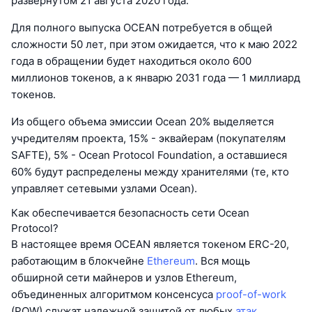
развернутом 21 августа 2020 года.
Для полного выпуска OCEAN потребуется в общей
сложности 50 лет, при этом ожидается, что к маю 2022
года в обращении будет находиться около 600
миллионов токенов, а к январю 2031 года — 1 миллиард
токенов.
Из общего объема эмиссии Ocean 20% выделяется
учредителям проекта, 15% - эквайерам (покупателям
SAFTE), 5% - Ocean Protocol Foundation, а оставшиеся
60% будут распределены между хранителями (те, кто
управляет сетевыми узлами Ocean).
Как обеспечивается безопасность сети Ocean
Protocol?
В настоящее время OCEAN является токеном ERC-20,
работающим в блокчейне
Ethereum
. Вся мощь
обширной сети майнеров и узлов Ethereum,
объединенных алгоритмом консенсуса
proof-of-work
(POW) служат надежной защитой от любых
атак
.