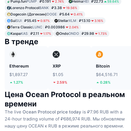
Pump.fun
PUMP
₽0.191
Heima
HEI
₽22.73
2.74%
59.64%
Lorenzo Protocol
BANK
₽3.38
19.56%
Dogecoin (Догекоин)
DOGE
₽5.64
0.41%
Sui
SUI
₽55.45
Stellar
XLM
₽13.10
0.97%
3.16%
Terra Classic
LUNC
₽0.003986
2.04%
Kaspa
KAS
₽2.11
Ondo
ONDO
₽29.98
1.17%
1.73%
В тренде
Ethereum
XRP
Bitcoin
$1,897.27
$1.05
$64,516.71
1.27%
2.59%
0.28%
Цена Ocean Protocol в реальном
времени
The live
Ocean Protocol price today
is ₽7.96 RUB with a
24-hour trading volume of ₽686,974 RUB.
Мы обновляем
нашу цену OCEAN к RUB в режиме реального времени.