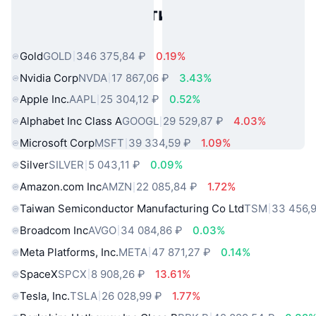
Популярные активы реального
мира
Gold
GOLD
346 375,84 ₽
0.19%
Nvidia Corp
NVDA
17 867,06 ₽
3.43%
Apple Inc.
AAPL
25 304,12 ₽
0.52%
Alphabet Inc Class A
GOOGL
29 529,87 ₽
4.03%
Microsoft Corp
MSFT
39 334,59 ₽
1.09%
Silver
SILVER
5 043,11 ₽
0.09%
Amazon.com Inc
AMZN
22 085,84 ₽
1.72%
Taiwan Semiconductor Manufacturing Co Ltd
TSM
33 456,9
Broadcom Inc
AVGO
34 084,86 ₽
0.03%
Meta Platforms, Inc.
META
47 871,27 ₽
0.14%
SpaceX
SPCX
8 908,26 ₽
13.61%
Tesla, Inc.
TSLA
26 028,99 ₽
1.77%