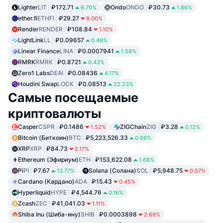
Lighter
LIT
₽172.71
Ondo
ONDO
₽30.73
6.70%
1.86%
ether.fi
ETHFI
₽29.27
9.00%
Render
RENDER
₽108.84
1.10%
LightLink
LL
₽0.09657
0.49%
Linear Finance
LINA
₽0.0007941
1.58%
RMRK
RMRK
₽0.8721
0.43%
Zero1 Labs
DEAI
₽0.08436
4.17%
Houdini Swap
LOCK
₽0.08513
22.23%
Самые посещаемые
криптовалюты
Casper
CSPR
₽0.1486
ZIGChain
ZIG
₽3.28
1.52%
0.12%
Bitcoin (Биткоин)
BTC
₽5,223,526.33
0.66%
XRP
XRP
₽84.73
2.17%
Ethereum (Эфириум)
ETH
₽153,622.08
1.68%
Pi
PI
₽7.67
Solana (Солана)
SOL
₽5,948.75
13.77%
0.57%
Cardano (Кардано)
ADA
₽15.43
0.45%
Hyperliquid
HYPE
₽4,544.76
0.16%
Zcash
ZEC
₽41,041.03
1.11%
Shiba Inu (Шиба-ину)
SHIB
₽0.0003898
2.69%