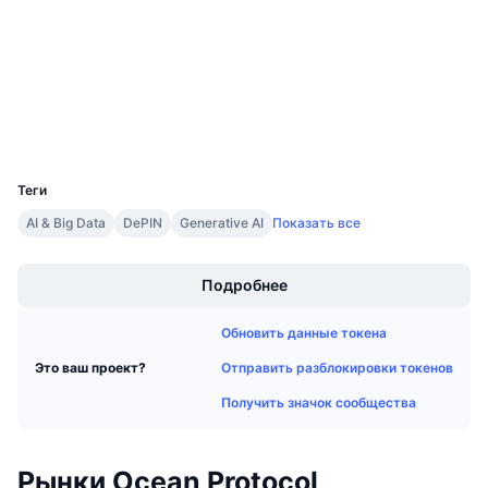
Предстоящие продажи
Аудиты
Ставки финансирования
Изучайте и зарабатывайте
etherscan.io
Проводники
Календари
Кошельки
UCID
Календарь ICO
3911
Теги
Календарь мероприятий
AI & Big Data
DePIN
Generative AI
Показать все
Boost
Подробнее
Обновить данные токена
Отправить разблокировки токенов
Это ваш проект?
Получить значок сообщества
Рынки Ocean Protocol