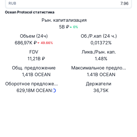
RUB
В тренде
Крипто-ETF
Подробнее
CMC MCP
Ocean Protocol статистика
Новинка
Рын. капитализация
Bitcoin (Биткоин)-ETF
x402
Новости
5B ₽
0%
Крипто
Ethereum (Эфириум)-ETF
Объем (24ч)
Об./Р.кап (24 ч.)
Academy
686,97K ₽
0,01372%
49.66%
Политика
FDV
Ликв./Рын. кап.
Технический анализ
Research
11,21B ₽
1.48%
Спорт
Общ. предложение
Максимальное предложение
RSI
Видео
1,41B OCEAN
1.41B OCEAN
Финансы
MACD
Оборотное предложение по оценке самого проекта
Держатели
Глоссарий
629,18M OCEAN
36,75K
Технологии
Сайт
Website
Whitepaper
Деривативы
Промоакции
NFT
Социальные сети
Обзор
Аирдропы
Общая статистика NFT
0x967d...1b9f48
Контракты
Ликвидации
Бриллиантовые вознаграждения