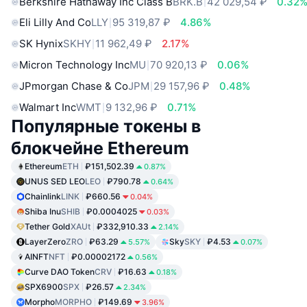
Berkshire Hathaway Inc Class B
BRK.B
42 029,54 ₽
0.32
Eli Lilly And Co
LLY
95 319,87 ₽
4.86%
SK Hynix
SKHY
11 962,49 ₽
2.17%
Micron Technology Inc
MU
70 920,13 ₽
0.06%
JPmorgan Chase & Co
JPM
29 157,96 ₽
0.48%
Walmart Inc
WMT
9 132,96 ₽
0.71%
Популярные токены в
блокчейне Ethereum
Ethereum
ETH
₽151,502.39
0.87%
UNUS SED LEO
LEO
₽790.78
0.64%
Chainlink
LINK
₽660.56
0.04%
Shiba Inu
SHIB
₽0.0004025
0.03%
Tether Gold
XAUt
₽332,910.33
2.14%
LayerZero
ZRO
₽63.29
Sky
SKY
₽4.53
5.57%
0.07%
AINFT
NFT
₽0.00002172
0.56%
Curve DAO Token
CRV
₽16.63
0.18%
SPX6900
SPX
₽26.57
2.34%
Morpho
MORPHO
₽149.69
3.96%