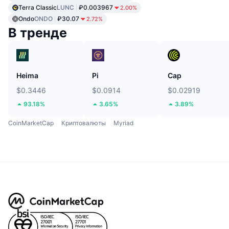
Terra Classic
LUNC
₽0.003967
2.00%
Ondo
ONDO
₽30.07
2.72%
В тренде
Heima
Pi
Cap
$0.3446
$0.0914
$0.02919
93.18%
3.65%
3.89%
CoinMarketCap
Криптовалюты
Myriad