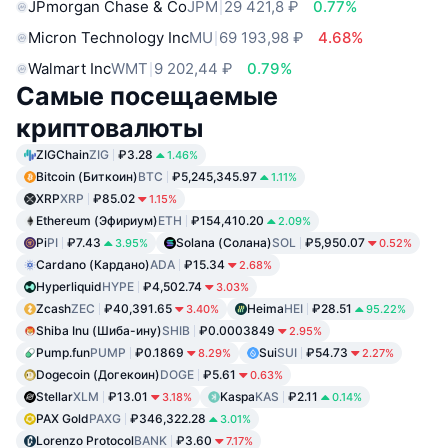
JPmorgan Chase & Co
JPM
29 421,8 ₽
0.77%
Micron Technology Inc
MU
69 193,98 ₽
4.68%
Walmart Inc
WMT
9 202,44 ₽
0.79%
Самые посещаемые
криптовалюты
ZIGChain
ZIG
₽3.28
1.46%
Bitcoin (Биткоин)
BTC
₽5,245,345.97
1.11%
XRP
XRP
₽85.02
1.15%
Ethereum (Эфириум)
ETH
₽154,410.20
2.09%
Pi
PI
₽7.43
Solana (Солана)
SOL
₽5,950.07
3.95%
0.52%
Cardano (Кардано)
ADA
₽15.34
2.68%
Hyperliquid
HYPE
₽4,502.74
3.03%
Zcash
ZEC
₽40,391.65
Heima
HEI
₽28.51
3.40%
95.22%
Shiba Inu (Шиба-ину)
SHIB
₽0.0003849
2.95%
Pump.fun
PUMP
₽0.1869
Sui
SUI
₽54.73
8.29%
2.27%
Dogecoin (Догекоин)
DOGE
₽5.61
0.63%
Stellar
XLM
₽13.01
Kaspa
KAS
₽2.11
3.18%
0.14%
PAX Gold
PAXG
₽346,322.28
3.01%
Lorenzo Protocol
BANK
₽3.60
7.17%