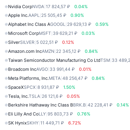
Nvidia Corp
NVDA
17 824,57 ₽
0.04%
Apple Inc.
AAPL
25 505,45 ₽
0.90%
Alphabet Inc Class A
GOOGL
29 629,13 ₽
0.59%
Microsoft Corp
MSFT
39 629,21 ₽
0.03%
Silver
SILVER
5 022,51 ₽
0.12%
Amazon.com Inc
AMZN
22 345,12 ₽
0.84%
Taiwan Semiconductor Manufacturing Co Ltd
TSM
33 489,
Broadcom Inc
AVGO
33 991,44 ₽
0.01%
Meta Platforms, Inc.
META
48 256,47 ₽
0.84%
SpaceX
SPCX
8 931,87 ₽
1.50%
Tesla, Inc.
TSLA
26 121,6 ₽
0.05%
Berkshire Hathaway Inc Class B
BRK.B
42 228,41 ₽
0.14%
Eli Lilly And Co
LLY
95 803,73 ₽
0.76%
SK Hynix
SKHY
11 449,71 ₽
6.72%