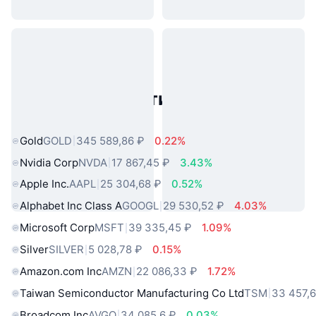
Популярные активы реального
мира
Gold
GOLD
345 589,86 ₽
0.22%
Nvidia Corp
NVDA
17 867,45 ₽
3.43%
Apple Inc.
AAPL
25 304,68 ₽
0.52%
Alphabet Inc Class A
GOOGL
29 530,52 ₽
4.03%
Microsoft Corp
MSFT
39 335,45 ₽
1.09%
Silver
SILVER
5 028,78 ₽
0.15%
Amazon.com Inc
AMZN
22 086,33 ₽
1.72%
Taiwan Semiconductor Manufacturing Co Ltd
TSM
33 457,
Broadcom Inc
AVGO
34 085,6 ₽
0.03%