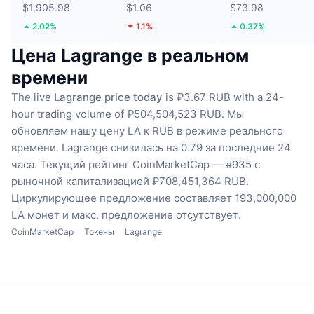
$1,905.98
$1.06
$73.98
2.02%
1.1%
0.37%
Цена Lagrange в реальном
времени
The live
Lagrange price today
is ₽3.67 RUB with a 24-
hour trading volume of ₽504,504,523 RUB.
Мы
обновляем нашу цену LA к RUB в режиме реального
времени.
Lagrange снизилась на 0.79 за последние 24
часа.
Текущий рейтинг CoinMarketCap — #935 с
рыночной капитализацией ₽708,451,364 RUB.
Циркулирующее предложение составляет 193,000,000
LA монет
и макс. предложение отсутствует.
CoinMarketCap
Токены
Lagrange