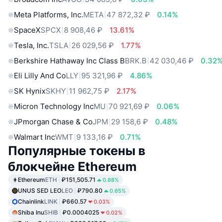
Meta Platforms, Inc.
META
47 872,32 ₽
0.14%
SpaceX
SPCX
8 908,46 ₽
13.61%
Tesla, Inc.
TSLA
26 029,56 ₽
1.77%
Berkshire Hathaway Inc Class B
BRK.B
42 030,46 ₽
0.32
Eli Lilly And Co
LLY
95 321,96 ₽
4.86%
SK Hynix
SKHY
11 962,75 ₽
2.17%
Micron Technology Inc
MU
70 921,69 ₽
0.06%
JPmorgan Chase & Co
JPM
29 158,6 ₽
0.48%
Walmart Inc
WMT
9 133,16 ₽
0.71%
Популярные токены в
блокчейне Ethereum
Ethereum
ETH
₽151,505.71
0.88%
UNUS SED LEO
LEO
₽790.80
0.65%
Chainlink
LINK
₽660.57
0.03%
Shiba Inu
SHIB
₽0.0004025
0.02%