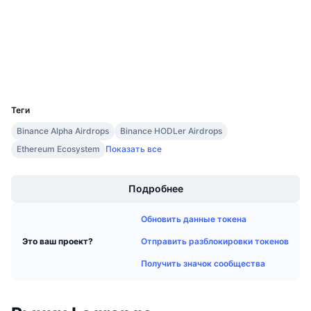
4.3
Предстоящие продажи
Рейтинг (CertiK)
Ставки финансирования
Изучайте и зарабатывайте
etherscan.io
Проводники
Календари
Кошельки
UCID
36510
Календарь ICO
Теги
Binance Alpha Airdrops
Binance HODLer Airdrops
Календарь мероприятий
Ethereum Ecosystem
Показать все
Boost
Подробнее
Обновить данные токена
Отправить разблокировки токенов
Это ваш проект?
Получить значок сообщества