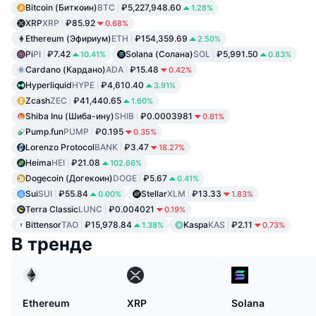
Bitcoin (Биткоин)
BTC
₽5,227,948.60
1.28%
XRP
XRP
₽85.92
0.68%
Ethereum (Эфириум)
ETH
₽154,359.69
2.50%
Pi
PI
₽7.42
Solana (Солана)
SOL
₽5,991.50
10.41%
0.83%
Cardano (Кардано)
ADA
₽15.48
0.42%
Hyperliquid
HYPE
₽4,610.40
3.91%
Zcash
ZEC
₽41,440.65
1.60%
Shiba Inu (Шиба-ину)
SHIB
₽0.0003981
0.81%
Pump.fun
PUMP
₽0.195
0.35%
Lorenzo Protocol
BANK
₽3.47
18.27%
Heima
HEI
₽21.08
102.66%
Dogecoin (Догекоин)
DOGE
₽5.67
0.41%
Sui
SUI
₽55.84
Stellar
XLM
₽13.33
0.00%
1.83%
Terra Classic
LUNC
₽0.004021
0.19%
Bittensor
TAO
₽15,978.84
Kaspa
KAS
₽2.11
1.38%
0.73%
В тренде
Ethereum
XRP
Solana