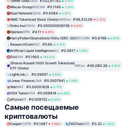
Tether Gold
XAUt
₽332,917.62
2.15%
Wecan Group
WECAN
₽0.1149
1.24%
Quai Network
QUAI
₽0.9384
2.81%
AMD Tokenized Stock (Ondo)
AMDon
₽38,412.06
2.72%
Kishu Inu
KISHU
₽0.000000008158
0.01%
Opinion
OPN
₽4.11
4.91%
HarryPotterObamaSonic10Inu (ERC-20)
BITCOIN
₽0.6798
0.97%
ResearchCoin
RSC
₽5.90
4.71%
Artificial Liquid Intelligence
ALI
₽0.0817
1.59%
Divi
DIVI
₽0.1563
143.12%
iShares Russell 1000 Growth Tokenized
IWFon
₽40,080.38
2.91%
ETF (Ondo)
LightLink
LL
₽0.09657
0.50%
Linear Finance
LINA
₽0.0007941
1.59%
Wat
WAT
₽0.00001828
0.77%
VGX Token
VGX
₽0.008818
0.44%
dForce
DF
₽0.008152
0.44%
Самые посещаемые
криптовалюты
Casper
CSPR
₽0.1487
ZIGChain
ZIG
₽3.32
3.98%
1.50%