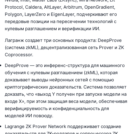
Protocol, Caldera, AltLayer, Arbitrum, OpenGradient,
Polygon, LayerZero и EigenLayer, подчеркивают его
передовые позиции на пересечении технологий с
нулевым разглашением и верификации ИИ.
Лагранж создает три основных продукта: DeepProve
(система zkML), децентрализованная сеть Prover и ZK
Coprocessor.
DeepProve — это инференс-структура для машинного
обучения с нулевым разглашением (zkML), которая
доказывает выводы нейронных сетей с помощью
криптографических доказательств. Система позволяет
доказать, что «выход Y получен при запуске модели на
входе X», при этом защищая веса модели, обеспечивая
верифицируемость и конфиденциальность для
моделей ИИ повсюду.
Lagrange ZK Prover Network поддерживает создание
доказательств для ZK-роллапов и сопроцессора ZK