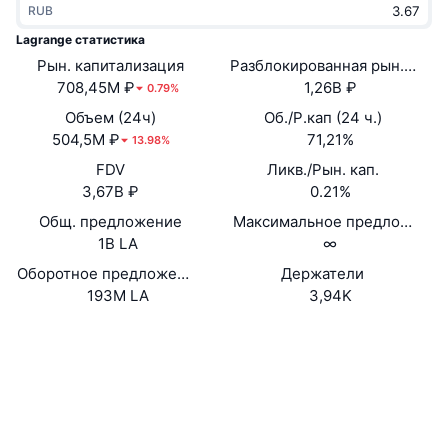
RUB
В тренде
Крипто-ETF
Подробнее
CMC MCP
Lagrange статистика
Рын. капитализация
Новинка
Разблокированная рын. кап.
Bitcoin (Биткоин)-ETF
x402
Новости
708,45M ₽
1,26B ₽
0.79%
Крипто
Ethereum (Эфириум)-ETF
Объем (24ч)
Об./Р.кап (24 ч.)
Academy
504,5M ₽
71,21%
13.98%
Политика
FDV
Ликв./Рын. кап.
Технический анализ
Research
3,67B ₽
0.21%
Спорт
Общ. предложение
Максимальное предложение
RSI
Видео
1B LA
∞
Финансы
MACD
Оборотное предложение
Держатели
Глоссарий
193M LA
3,94K
Технологии
Website
Whitepaper
Деривативы
Промоакции
Сайт
NFT
Обзор
Аирдропы
Социальные сети
Общая статистика NFT
0x0fc2...66f467
Контракты
Ликвидации
Бриллиантовые вознаграждения