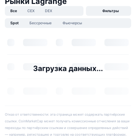
Рынки Lagrange
Все
CEX
DEX
Фильтры
Spot
Бессрочные
Фьючерсы
Загрузка данных...
Отказ от ответственности: эта страница может содержать партнёрские
ссылки. CoinMarketCap может получать комиссионные отчисления за ваши
переходы по партнёрским ссылкам и совершение определенных действий
— например, регистрацию и торговлю на соответствующих платформах.