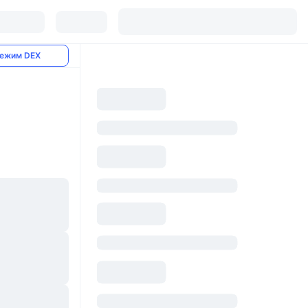
ежим DEX