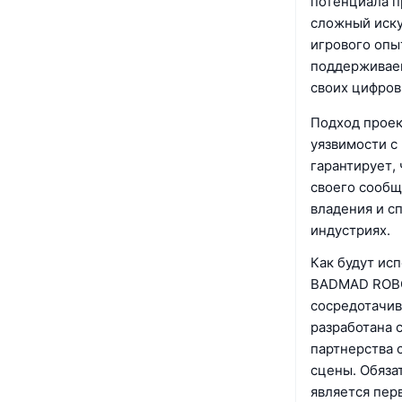
потенциала п
сложный иску
игрового опы
поддерживаем
своих цифров
Подход проек
уязвимости с
гарантирует,
своего сообщ
владения и с
индустриях.
Как будут и
BADMAD ROBOT
сосредотачив
разработана 
партнерства 
сцены. Обяза
является пер