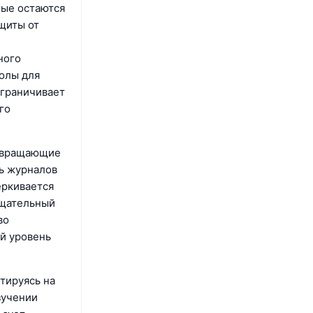
ные остаются
щиты от
ного
олы для
ограничивает
го
отвращающие
ь журналов
еркивается
тщательный
во
й уровень
тируясь на
зучении