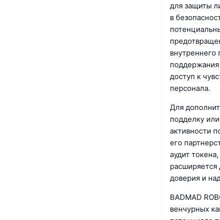
для защиты л
в безопаснос
потенциальны
предотвращен
внутреннего 
поддержания 
доступ к чув
персонала.
Для дополнит
подделку или
активности п
его партнерс
аудит токена
расширяется 
доверия и на
BADMAD ROBOT
венчурных ка