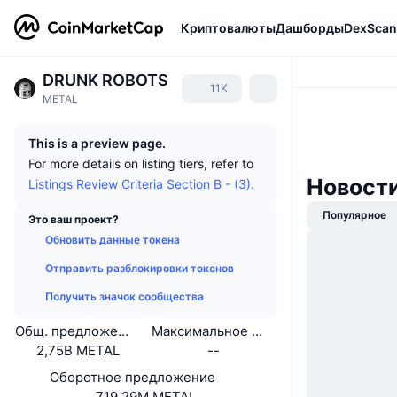
Криптовалюты
Дашборды
DexScan
DRUNK ROBOTS
11K
METAL
This is a preview page.
For more details on listing tiers, refer to
Новост
Listings Review Criteria Section B - (3).
Популярное
Это ваш проект?
Обновить данные токена
Отправить разблокировки токенов
Получить значок сообщества
Общ. предложение
Максимальное предложение
2,75B METAL
--
Оборотное предложение
719,29M METAL