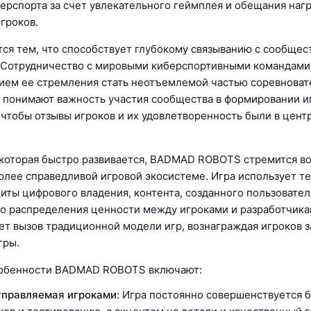
берспорта за счет увлекательного геймплея и обещания нагр
гроков.
тся тем, что способствует глубокому связыванию с сообщес
 Сотрудничество с мировыми киберспортивными командами
ем ее стремления стать неотъемлемой частью соревноват
 понимают важность участия сообщества в формировании и
 чтобы отзывы игроков и их удовлетворенность были в цент
 которая быстро развивается, BADMAD ROBOTS стремится во
олее справедливой игровой экосистеме. Игра использует т
иты цифрового владения, контента, созданного пользовател
о распределения ценности между игроками и разработчика
ет вызов традиционной модели игр, вознаграждая игроков за
гры.
обенности BADMAD ROBOTS включают:
управляемая игроками
: Игра постоянно совершенствуется 