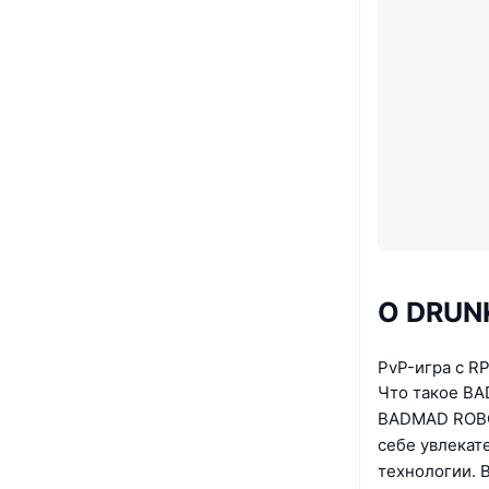
О DRUN
PvP-игра с R
Что такое B
BADMAD ROBOT
себе увлекат
технологии. 