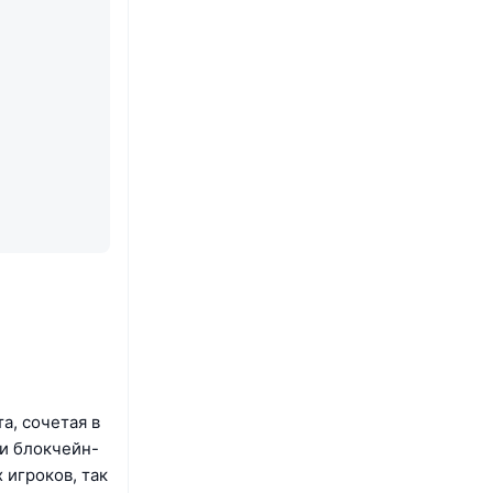
а, сочетая в
и блокчейн-
 игроков, так