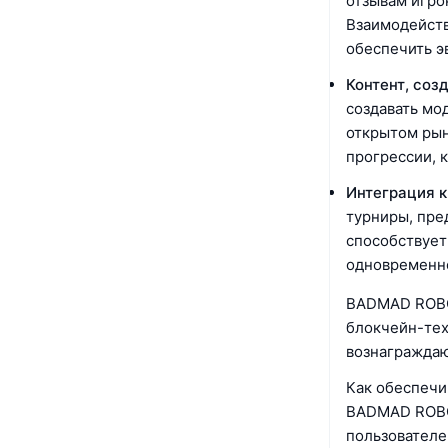
отзывам игро
Взаимодейств
обеспечить э
Контент, соз
создавать мо
открытом рын
прогрессии, 
Интеграция 
турниры, пре
способствует
одновременно
BADMAD ROBOT
блокчейн-тех
вознаграждаю
Как обеспеч
BADMAD ROBO
пользователе