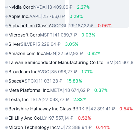
Nvidia Corp
NVDA
18 409,06 ₽
2.27%
Apple Inc.
AAPL
25 766,6 ₽
0.29%
Alphabet Inc Class A
GOOGL
29 187,22 ₽
0.96%
Microsoft Corp
MSFT
41 089,7 ₽
0.03%
Silver
SILVER
5 229,64 ₽
3.05%
Amazon.com Inc
AMZN
22 567,93 ₽
0.82%
Taiwan Semiconductor Manufacturing Co Ltd
TSM
34 601,8
Broadcom Inc
AVGO
35 098,27 ₽
1.71%
SpaceX
SPCX
11 031,28 ₽
15.83%
Meta Platforms, Inc.
META
48 674,62 ₽
0.37%
Tesla, Inc.
TSLA
27 063,77 ₽
2.83%
Berkshire Hathaway Inc Class B
BRK.B
42 891,41 ₽
0.54%
Eli Lilly And Co
LLY
97 557,14 ₽
0.52%
Micron Technology Inc
MU
72 388,94 ₽
0.44%