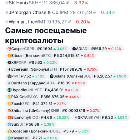
SK Hynix
SKHY
11 365,04 ₽
3.92%
JPmorgan Chase & Co
JPM
29 461,49 ₽
0.34%
Walmart Inc
WMT
9 195,27 ₽
0.20%
Самые посещаемые
криптовалюты
Casper
CSPR
₽0.1604
ADI
ADI
₽566.29
3.08%
0.32%
Bitcoin (Биткоин)
BTC
₽5,344,515.31
0.54%
XRP
XRP
₽85.62
0.23%
Ethereum (Эфириум)
ETH
₽157,889.78
0.75%
Pi
PI
₽7.52
Solana (Солана)
SOL
₽6,202.57
3.16%
1.90%
Cardano (Кардано)
ADA
₽16.39
0.99%
Hyperliquid
HYPE
₽4,486.91
4.08%
PAX Gold
PAXG
₽356,876.05
0.65%
Zcash
ZEC
₽41,072.51
2.17%
Shiba Inu (Шиба-ину)
SHIB
₽0.0003819
0.37%
Biconomy
BICO
₽4.66
SKYAI
SKYAI
₽9.33
26.32%
1.05%
Sui
SUI
₽56.88
2.38%
Dogecoin (Догекоин)
DOGE
₽5.79
0.32%
Kaspa
KAS
₽2.21
2.62%