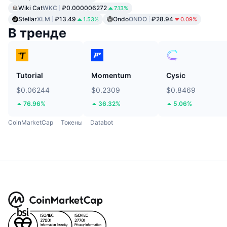
Wiki Cat
WKC
₽0.000006272
7.13%
Stellar
XLM
₽13.49
Ondo
ONDO
₽28.94
1.53%
0.09%
В тренде
Tutorial
Momentum
Cysic
$0.06244
$0.2309
$0.8469
76.96%
36.32%
5.06%
CoinMarketCap
Токены
Databot