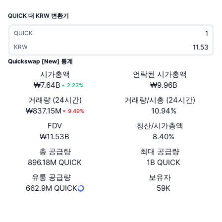
트렌딩
가상자산 ETF
QUICK 대 KRW 변환기
가상자산 배우기
CMC MCP
신규
비트코인 ETF
QUICK
x402
뉴스
KRW
크립토
이더리움 ETF
Quickswap [New] 통계
아카데미
시가총액
언락된 시가총액
정치
₩7.64B
₩9.96B
2.23%
기술적 분석
조사
거래량 (24시간)
거래량/시총 (24시간)
스포츠
₩837.15M
10.94%
RSI
비디오
9.49%
FDV
청산/시가총액
금융
MACD
용어집
₩11.53B
8.40%
테크
총 공급량
최대 공급량
896.18M QUICK
1B QUICK
파생상품
캠페인
유통 공급량
보유자
NFT
662.9M QUICK
59K
개요
에어드롭
전체 NFT 통계
웹사이트
Website
Whitepaper
청산
다이아몬드 리워드
소셜 미디어