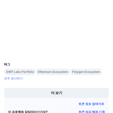
다가오는 판매
0xd2ba...233368
펀딩비
배우며 수익 창출
계약
4.1
평가(CertiK)
일정
감사
etherscan.io
ICO 캘린더
익스플로러
이벤트 달력
지갑
UCID
19966
태그
DWF Labs Portfolio
Ethereum Ecosystem
Polygon Ecosystem
모두 표시하기
Boost
더 보기
토큰 정보 업데이트
토큰 잠금 해제 신청
이 프로젝트 담당자이신가요?