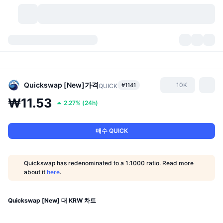
가상자산
대시보드
가상자산
DexScan
시장
순위
Quickswap [New]
가격
10K
#1141
QUICK
₩11.53
2.27%
(
24h
)
시그널
거래소
카테고리
New
시장 개요
요즘 핫한 종목
커뮤니티
과거 스냅샷
현물 시장
중앙화 거래소
매수 QUICK
새로운
피드
API
토큰 락업 해제
가상자산 수
스팟
Quickswap has redenominated to a 1:1000 ratio. Read more
about it
here
.
상승 종목
주제
이자농사
서비스
비트코인 트레저리
파생상품
API
밈 탐색기
Quickswap [New] 대 KRW 차트
라이브
실제 자산
BNB 트레저리
서비스
암호화폐 API
탈중앙화 거래소