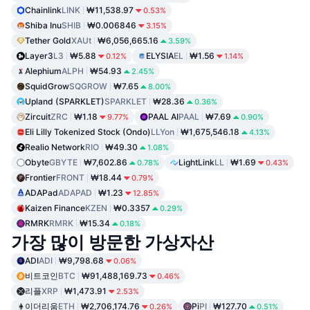
Chainlink
LINK
₩11,538.97
0.53%
Shiba Inu
SHIB
₩0.006846
3.15%
Tether Gold
XAUt
₩6,056,665.16
3.59%
Layer3
L3
₩5.88
ELYSIA
EL
₩1.56
0.12%
1.14%
Alephium
ALPH
₩54.93
2.45%
SquidGrow
SQGROW
₩7.65
8.00%
Upland (SPARKLET)
SPARKLET
₩28.36
0.36%
Zircuit
ZRC
₩1.18
PAAL AI
PAAL
₩7.69
9.77%
0.90%
Eli Lilly Tokenized Stock (Ondo)
LLYon
₩1,675,546.18
4.13%
Realio Network
RIO
₩49.30
1.08%
Obyte
GBYTE
₩7,602.86
LightLink
LL
₩1.69
0.78%
0.43%
Frontier
FRONT
₩18.44
0.79%
ADAPad
ADAPAD
₩1.23
12.85%
Kaizen Finance
KZEN
₩0.3357
0.29%
RMRK
RMRK
₩15.34
0.18%
가장 많이 방문한 가상자산
ADI
ADI
₩9,798.68
0.06%
비트코인
BTC
₩91,488,169.73
0.46%
리플
XRP
₩1,473.91
2.53%
이더리움
ETH
₩2,706,174.76
Pi
PI
₩127.70
0.26%
0.51%