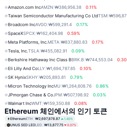
Amazon.com Inc
AMZN
₩386,956.38
0.11%
Taiwan Semiconductor Manufacturing Co Ltd
TSM
₩596,87
Broadcom Inc
AVGO
₩599,291.4
0.17%
SpaceX
SPCX
₩162,404.98
0.59%
Meta Platforms, Inc.
META
₩837,880.83
0.17%
Tesla, Inc.
TSLA
₩455,082.91
0.09%
Berkshire Hathaway Inc Class B
BRK.B
₩744,553.04
0.3
Eli Lilly And Co
LLY
₩1,694,787.85
0.10%
SK Hynix
SKHY
₩205,893.81
0.79%
Micron Technology Inc
MU
₩1,264,608.76
0.86%
JPmorgan Chase & Co
JPM
₩507,198.92
0.03%
Walmart Inc
WMT
₩159,350.88
0.08%
Ethereum 체인에서의 인기 토큰
Ethereum
ETH
₩2,697,878.87
1.40%
UNUS SED LEO
LEO
₩13,877.75
0.07%