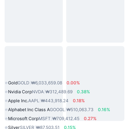
인기 실물 자산
Gold
GOLD
₩6,033,659.08
0.00%
Nvidia Corp
NVDA
₩312,489.69
0.38%
Apple Inc.
AAPL
₩443,918.24
0.18%
Alphabet Inc Class A
GOOGL
₩510,063.73
0.16%
Microsoft Corp
MSFT
₩709,412.45
0.27%
Silver
SILVER
₩87,503.51
0.15%