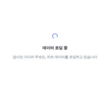
상위 트레이더들
기사들
거래소 유입/유출
DEX API
계산기
리더보드
스팟
센티멘트
엔터프라이즈
뉴스레터
지표
트렌딩
파생상품
가격
CMC Launch
예정
공포 및 탐욕 지수.
리소스
CMC 랩스
최근 상장된 종목
알트코인 시즌 지수
데이터 로딩 중
CMC Max
상승 및 하락 종목
시장 주기 지표
문서
잠시만 기다려 주세요, 차트 데이터를 로딩하고 있습니다
주요 뉴스
가장 많이 방문한 종목
비트코인 도미넌스
FAQ
텔레그램 봇
커뮤니티 정서
CoinMarketCap 20 지수
AI 통합
광고
체인 순위
CoinMarketCap 100 지수
CMC 에이전트 허브
예측 시장
ETF 자금 흐름
사이트 위젯
스킬 마켓플레이스