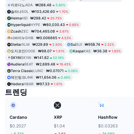
카르다노
ADA
₩288.48
5.80%
솔라나
SOL
₩103,426.60
1.70%
Heima
HEI
₩298.42
20.73%
Hyperliquid
HYPE
₩80,030.43
0.85%
Zcash
ZEC
₩704,465.08
3.97%
시바이누
SHIB
₩0.006665
4.53%
Stellar
XLM
₩229.89
Sui
SUI
₩958.74
2.50%
2.32%
도지코인
DOGE
₩98.07
Kaspa
KAS
₩36.38
1.51%
1.93%
SKYAI
SKYAI
₩141.82
52.19%
Audiera
BEAT
₩2,689.48
19.43%
Terra Classic
LUNC
₩0.07071
0.06%
체인링크
LINK
₩11,654.06
0.49%
Hedera
HBAR
₩97.33
1.01%
트렌딩
Cardano
XRP
Hashflow
$0.2027
$1.04
$0.03263
5.73%
2.6%
74.08%