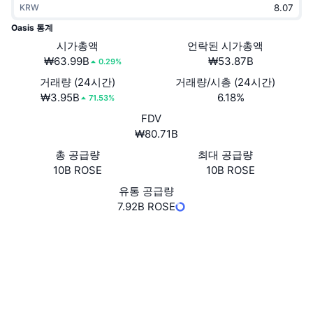
KRW
트렌딩
가상자산 ETF
가상자산 배우기
CMC MCP
Oasis 통계
신규
시가총액
언락된 시가총액
비트코인 ETF
x402
뉴스
₩63.99B
₩53.87B
0.29%
크립토
이더리움 ETF
거래량 (24시간)
거래량/시총 (24시간)
아카데미
₩3.95B
6.18%
71.53%
정치
FDV
기술적 분석
조사
₩80.71B
스포츠
총 공급량
최대 공급량
RSI
비디오
10B ROSE
10B ROSE
금융
MACD
유통 공급량
용어집
7.92B ROSE
테크
웹사이트
Website
Whitepaper
파생상품
캠페인
NFT
소셜 미디어
개요
에어드롭
전체 NFT 통계
0xF006...AEBd4a
계약
청산
다이아몬드 리워드