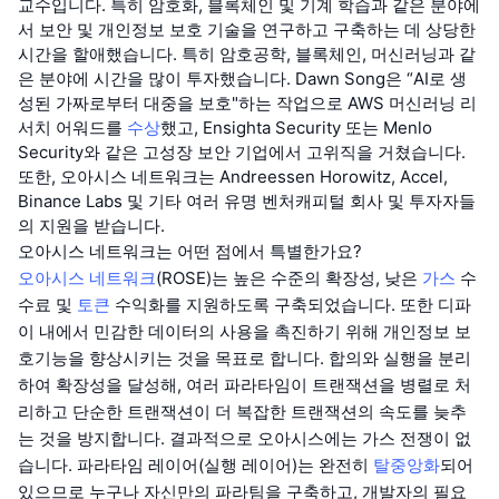
교수입니다. 특히 암호화, 블록체인 및 기계 학습과 같은 분야에
서 보안 및 개인정보 보호 기술을 연구하고 구축하는 데 상당한
시간을 할애했습니다. 특히 암호공학, 블록체인, 머신러닝과 같
은 분야에 시간을 많이 투자했습니다. Dawn Song은 “AI로 생
성된 가짜로부터 대중을 보호"하는 작업으로 AWS 머신러닝 리
서치 어워드를
수상
했고, Ensighta Security 또는 Menlo
Security와 같은 고성장 보안 기업에서 고위직을 거쳤습니다.
또한, 오아시스 네트워크는 Andreessen Horowitz, Accel,
Binance Labs 및 기타 여러 유명 벤처캐피털 회사 및 투자자들
의 지원을 받습니다.
오아시스 네트워크는 어떤 점에서 특별한가요?
오아시스 네트워크
(ROSE)는 높은 수준의 확장성, 낮은
가스
수
수료 및
토큰
수익화를 지원하도록 구축되었습니다. 또한 디파
이 내에서 민감한 데이터의 사용을 촉진하기 위해 개인정보 보
호기능을 향상시키는 것을 목표로 합니다. 합의와 실행을 분리
하여 확장성을 달성해, 여러 파라타임이 트랜잭션을 병렬로 처
리하고 단순한 트랜잭션이 더 복잡한 트랜잭션의 속도를 늦추
는 것을 방지합니다. 결과적으로 오아시스에는 가스 전쟁이 없
습니다. 파라타임 레이어(실행 레이어)는 완전히
탈중앙화
되어
있으므로 누구나 자신만의 파라팀을 구축하고, 개발자의 필요