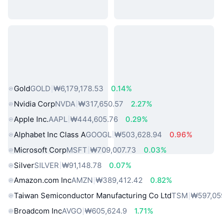
인기 실물 자산
Gold
GOLD
₩6,179,178.53
0.14%
Nvidia Corp
NVDA
₩317,650.57
2.27%
Apple Inc.
AAPL
₩444,605.76
0.29%
Alphabet Inc Class A
GOOGL
₩503,628.94
0.96%
Microsoft Corp
MSFT
₩709,007.73
0.03%
Silver
SILVER
₩91,148.78
0.07%
Amazon.com Inc
AMZN
₩389,412.42
0.82%
Taiwan Semiconductor Manufacturing Co Ltd
TSM
₩597,05
Broadcom Inc
AVGO
₩605,624.9
1.71%