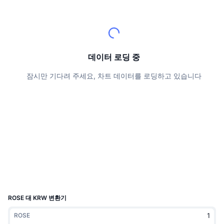
상위 트레이더들
기사들
거래소 유입/유출
DEX API
계산기
리더보드
스팟
센티멘트
엔터프라이즈
뉴스레터
지표
트렌딩
파생상품
가격
CMC Launch
데이터 로딩 중
예정
공포 및 탐욕 지수.
잠시만 기다려 주세요, 차트 데이터를 로딩하고 있습니다
리소스
CMC 랩스
최근 상장된 종목
알트코인 시즌 지수
CMC Max
상승 및 하락 종목
시장 주기 지표
문서
주요 뉴스
가장 많이 방문한 종목
비트코인 도미넌스
FAQ
텔레그램 봇
커뮤니티 정서
CoinMarketCap 20 지수
AI 통합
광고
체인 순위
CoinMarketCap 100 지수
CMC 에이전트 허브
ROSE 대 KRW 변환기
예측 시장
ETF 자금 흐름
사이트 위젯
ROSE
스킬 마켓플레이스