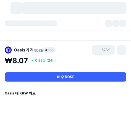
가상자산
대시보드
가상자산
DexScan
시장
순위
Oasis
가격
528K
#356
ROSE
₩8.07
0.29%
(
24h
)
시그널
거래소
카테고리
New
시장 개요
요즘 핫한 종목
커뮤니티
과거 스냅샷
현물 시장
중앙화 거래소
매수 ROSE
새로운
피드
API
토큰 락업 해제
가상자산 수
스팟
Oasis 대 KRW 차트
상승 종목
주제
이자농사
서비스
비트코인 트레저리
파생상품
API
밈 탐색기
라이브
실제 자산
BNB 트레저리
서비스
암호화폐 API
탈중앙화 거래소