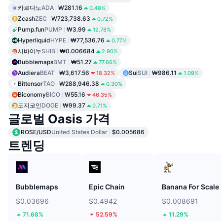
카르다노
ADA
₩281.16
0.48%
Zcash
ZEC
₩723,738.63
0.72%
Pump.fun
PUMP
₩3.99
12.78%
Hyperliquid
HYPE
₩77,536.76
0.77%
시바이누
SHIB
₩0.006684
2.90%
Bubblemaps
BMT
₩51.27
77.66%
Audiera
BEAT
₩3,617.56
Sui
SUI
₩986.11
18.32%
1.09%
Bittensor
TAO
₩288,946.38
0.30%
Biconomy
BICO
₩55.16
46.35%
도지코인
DOGE
₩99.37
0.71%
글로벌 Oasis 가격
ROSE/USD
United States Dollar
$0.005686
트렌딩
Bubblemaps
Epic Chain
Banana For Scale
$0.03696
$0.4942
$0.008691
71.68%
52.59%
11.29%