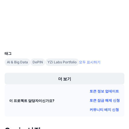
4.1
다가오는 판매
평가(CertiK)
펀딩비
배우며 수익 창출
explorer.oasis.io
익스플로러
일정
지갑
ICO 캘린더
UCID
7653
태그
이벤트 달력
AI & Big Data
DePIN
YZi Labs Portfolio
모두 표시하기
Boost
더 보기
토큰 정보 업데이트
토큰 잠금 해제 신청
이 프로젝트 담당자이신가요?
커뮤니티 배지 신청