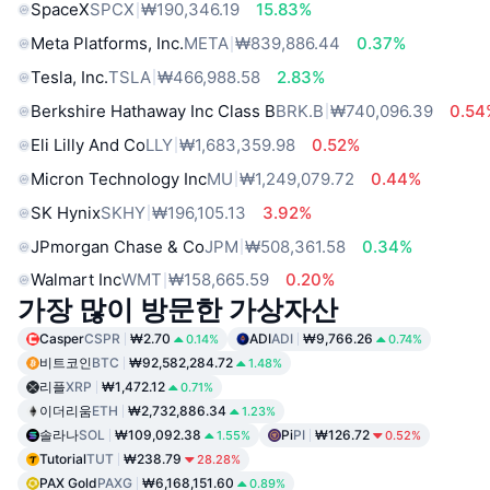
SpaceX
SPCX
₩190,346.19
15.83%
Meta Platforms, Inc.
META
₩839,886.44
0.37%
Tesla, Inc.
TSLA
₩466,988.58
2.83%
Berkshire Hathaway Inc Class B
BRK.B
₩740,096.39
0.54
Eli Lilly And Co
LLY
₩1,683,359.98
0.52%
Micron Technology Inc
MU
₩1,249,079.72
0.44%
SK Hynix
SKHY
₩196,105.13
3.92%
JPmorgan Chase & Co
JPM
₩508,361.58
0.34%
Walmart Inc
WMT
₩158,665.59
0.20%
가장 많이 방문한 가상자산
Casper
CSPR
₩2.70
ADI
ADI
₩9,766.26
0.14%
0.74%
비트코인
BTC
₩92,582,284.72
1.48%
리플
XRP
₩1,472.12
0.71%
이더리움
ETH
₩2,732,886.34
1.23%
솔라나
SOL
₩109,092.38
Pi
PI
₩126.72
1.55%
0.52%
Tutorial
TUT
₩238.79
28.28%
PAX Gold
PAXG
₩6,168,151.60
0.89%