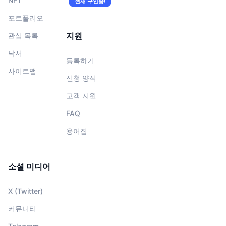
NFT
현재 구인중!
포트폴리오
지원
관심 목록
낙서
등록하기
사이트맵
신청 양식
고객 지원
FAQ
용어집
소셜 미디어
X (Twitter)
커뮤니티