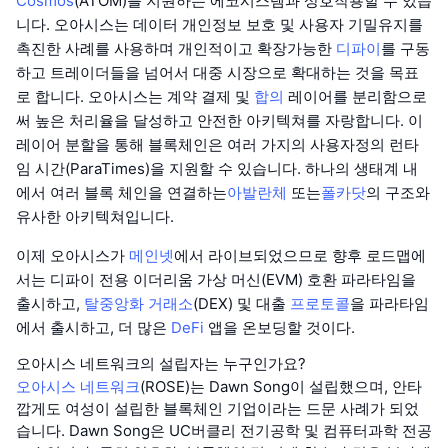
Cosmos
(ATOM)를 지원하는 에코시스템과 상호작용할 수 있습
니다. 오아시스는 데이터 개인정보 보호 및 사용자 기밀유지를
촉진한 사례를 사용하며 개인적이고 확장가능한
디파이
를 구동
하고 트레이더들을 넘어서 대중 시장으로 확대하는 것을 목표
로 합니다. 오아시스는 계약 결제 및
합의
레이어를 분리함으로
써 높은 처리율을 달성하고 안전한 아키텍쳐를 자랑합니다. 이
레이어 분할을 통해 블록체인은 여러 가지의 사용자정의 런타
임 시간(ParaTimes)을 지원할 수 있습니다. 하나의 생태계 내
에서 여러 블록 체인을 연결하는
아발란체
또는
폴카닷
의 구조와
유사한 아키텍쳐입니다.
이제 오아시스가
메인넷
에서 라이브되었으므로 향후 로드맵에
서는 디파이 전용 이더리움 가상 머신(EVM) 호환 파라타임을
출시하고,
탈중앙화 거래소
(DEX) 및 대출
프로토콜
을 파라타임
에서 출시하고, 더 많은
DeFi
앱을 온보딩할 것이다.
오아시스 네트워크의 설립자는 누구인가요?
오아시스 네트워크
(ROSE)는 Dawn Song이 설립했으며, 안타
깝게도 여성이 설립한 블록체인 기업이라는 드문 사례가 되었
습니다. Dawn Song은 UC버클리 전기공학 및 컴퓨터과학 전공