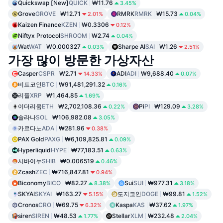
Quickswap [New]
QUICK
₩11.76
3.45%
Grove
GROVE
₩12.71
RMRK
RMRK
₩15.73
2.01%
0.04%
Kaizen Finance
KZEN
₩0.3306
0.12%
Niftyx Protocol
SHROOM
₩2.74
0.04%
Wat
WAT
₩0.000327
Sharpe AI
SAI
₩1.26
0.03%
2.51%
가장 많이 방문한 가상자산
Casper
CSPR
₩2.71
ADI
ADI
₩9,688.40
14.33%
0.07%
비트코인
BTC
₩91,481,291.32
0.16%
리플
XRP
₩1,464.85
1.69%
이더리움
ETH
₩2,702,108.36
Pi
PI
₩129.09
0.22%
3.28%
솔라나
SOL
₩106,982.08
3.05%
카르다노
ADA
₩281.96
0.38%
PAX Gold
PAXG
₩6,109,825.81
0.09%
Hyperliquid
HYPE
₩77,183.51
0.63%
시바이누
SHIB
₩0.006519
0.46%
Zcash
ZEC
₩716,847.81
0.94%
Biconomy
BICO
₩82.27
Sui
SUI
₩977.31
8.38%
3.18%
SKYAI
SKYAI
₩163.27
도지코인
DOGE
₩99.81
5.15%
1.52%
Cronos
CRO
₩69.75
Kaspa
KAS
₩37.62
6.32%
1.97%
siren
SIREN
₩48.53
Stellar
XLM
₩232.48
1.77%
2.04%