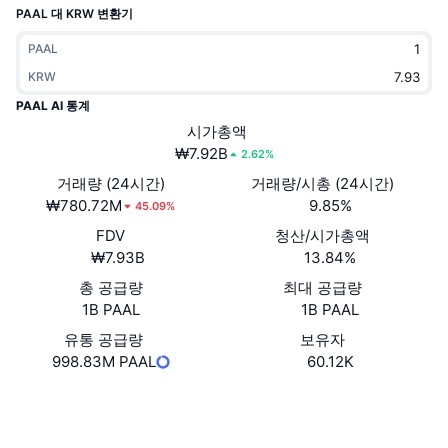
PAAL 대 KRW 변환기
트렌딩
가상자산 ETF
가상자산 배우기
CMC MCP
PAAL
신규
비트코인 ETF
KRW
x402
뉴스
PAAL AI 통계
크립토
이더리움 ETF
아카데미
시가총액
₩7.92B
2.62%
정치
기술적 분석
조사
거래량 (24시간)
거래량/시총 (24시간)
₩780.72M
9.85%
45.09%
스포츠
RSI
비디오
FDV
청산/시가총액
금융
₩7.93B
13.84%
MACD
용어집
총 공급량
최대 공급량
테크
1B PAAL
1B PAAL
파생상품
캠페인
유통 공급량
보유자
998.83M PAAL
60.12K
NFT
개요
에어드롭
웹사이트
Website
Whitepaper
전체 NFT 통계
청산
다이아몬드 리워드
소셜 미디어