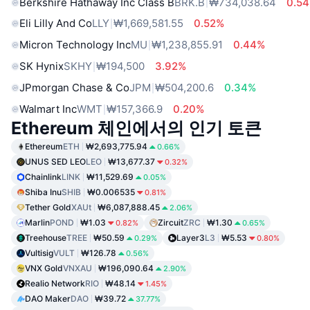
Berkshire Hathaway Inc Class B
BRK.B
₩734,038.64
0.5
Eli Lilly And Co
LLY
₩1,669,581.55
0.52%
Micron Technology Inc
MU
₩1,238,855.91
0.44%
SK Hynix
SKHY
₩194,500
3.92%
JPmorgan Chase & Co
JPM
₩504,200.6
0.34%
Walmart Inc
WMT
₩157,366.9
0.20%
Ethereum 체인에서의 인기 토큰
Ethereum
ETH
₩2,693,775.94
0.66%
UNUS SED LEO
LEO
₩13,677.37
0.32%
Chainlink
LINK
₩11,529.69
0.05%
Shiba Inu
SHIB
₩0.006535
0.81%
Tether Gold
XAUt
₩6,087,888.45
2.06%
Marlin
POND
₩1.03
Zircuit
ZRC
₩1.30
0.82%
0.65%
Treehouse
TREE
₩50.59
Layer3
L3
₩5.53
0.29%
0.80%
Vultisig
VULT
₩126.78
0.56%
VNX Gold
VNXAU
₩196,090.64
2.90%
Realio Network
RIO
₩48.14
1.45%
DAO Maker
DAO
₩39.72
37.77%