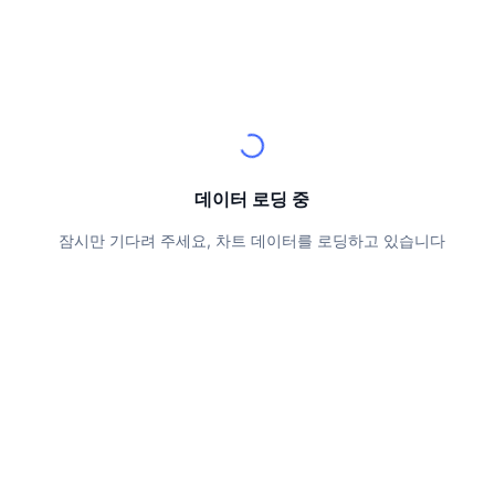
상위 트레이더들
기사들
거래소 유입/유출
DEX API
계산기
리더보드
스팟
센티멘트
엔터프라이즈
뉴스레터
지표
트렌딩
파생상품
가격
CMC Launch
예정
공포 및 탐욕 지수.
리소스
CMC 랩스
최근 상장된 종목
알트코인 시즌 지수
데이터 로딩 중
CMC Max
상승 및 하락 종목
시장 주기 지표
잠시만 기다려 주세요, 차트 데이터를 로딩하고 있습니다
문서
주요 뉴스
가장 많이 방문한 종목
비트코인 도미넌스
FAQ
텔레그램 봇
커뮤니티 정서
CoinMarketCap 20 지수
AI 통합
광고
체인 순위
CoinMarketCap 100 지수
CMC 에이전트 허브
예측 시장
ETF 자금 흐름
사이트 위젯
스킬 마켓플레이스