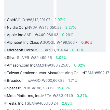
인기 실물 자산
Gold
GOLD
₩6,112,291.07
2.07%
Nvidia Corp
NVDA
₩315,050.58
2.27%
Apple Inc.
AAPL
₩440,966.63
0.29%
Alphabet Inc Class A
GOOGL
₩499,506.7
0.96%
Microsoft Corp
MSFT
₩703,204.44
0.03%
Silver
SILVER
₩89,499.56
3.05%
Amazon.com Inc
AMZN
₩386,225.05
0.82%
Taiwan Semiconductor Manufacturing Co Ltd
TSM
₩592,17
Broadcom Inc
AVGO
₩600,667.82
1.71%
SpaceX
SPCX
₩188,788.19
15.83%
Meta Platforms, Inc.
META
₩833,011.9
0.37%
Tesla, Inc.
TSLA
₩463,166.24
2.83%