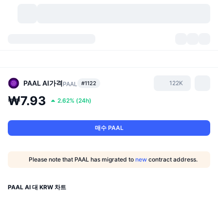
가상자산
대시보드
가상자산
DexScan
시장
순위
PAAL AI
가격
122K
#1122
PAAL
₩7.93
2.62%
(
24h
)
시그널
거래소
카테고리
New
시장 개요
요즘 핫한 종목
커뮤니티
과거 스냅샷
현물 시장
중앙화 거래소
매수 PAAL
새로운
피드
API
토큰 락업 해제
가상자산 수
스팟
Please note that PAAL has migrated to
new
contract address.
상승 종목
주제
이자농사
서비스
비트코인 트레저리
파생상품
API
PAAL AI 대 KRW 차트
밈 탐색기
라이브
실제 자산
BNB 트레저리
서비스
암호화폐 API
탈중앙화 거래소