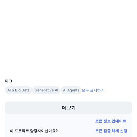
다가오는 판매
펀딩비
배우며 수익 창출
0x14fe...d10e16
계약
4.4
평가(CertiK)
일정
감사
ICO 캘린더
etherscan.io
익스플로러
이벤트 달력
지갑
UCID
27178
태그
AI & Big Data
Generative AI
AI Agents
모두 표시하기
Boost
더 보기
토큰 정보 업데이트
토큰 잠금 해제 신청
이 프로젝트 담당자이신가요?