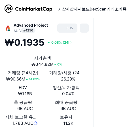
가상자산
대시보드
DexScan
거래소
커뮤
Advanced Project
305
#4256
AUC
₩0.1935
0.08%
(
24h
)
시가총액
₩344.82M
0%
거래량 (24시간)
거래량/시총 (24시간)
₩90.66M
26.29%
14.63%
FDV
청산/시가총액
₩1.16B
0.04%
총 공급량
최대 공급량
6B AUC
6B AUC
자체 보고한 유통량
보유자
1.78B AUC
11.2K