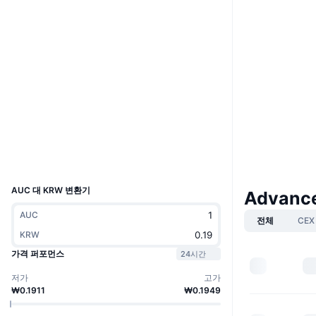
웹사이트
Website
Whitepaper
소셜 미디어
0x87a9...d9a9f4
계약
3.1
평가(CertiK)
etherscan.io
익스플로러
지갑
UCID
24916
AUC 대 KRW 변환기
Advance
AUC
전체
CEX
KRW
가격 퍼포먼스
24시간
저가
고가
₩0.1911
₩0.1949