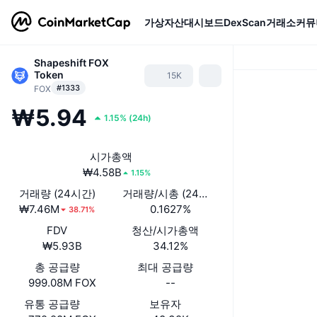
가상자산
대시보드
DexScan
거래소
커뮤
Shapeshift FOX
Token
15K
#1333
FOX
₩5.94
1.15%
(
24h
)
시가총액
₩4.58B
1.15%
거래량 (24시간)
거래량/시총 (24시간)
₩7.46M
0.1627%
38.71%
FDV
청산/시가총액
₩5.93B
34.12%
총 공급량
최대 공급량
999.08M FOX
--
유통 공급량
보유자