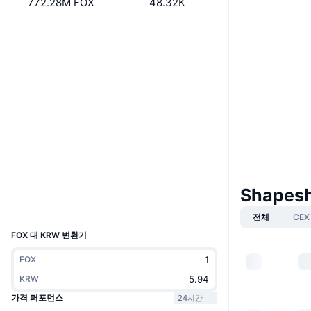
772.28M FOX
48.32K
Boost
웹사이트
Website
Whitepaper
소셜 미디어
0xc770...8ee52d
계약
3.6
평가(CertiK)
etherscan.io
익스플로러
Shapesh
지갑
UCID
8200
전체
CEX
FOX 대 KRW 변환기
FOX
KRW
가격 퍼포먼스
24시간