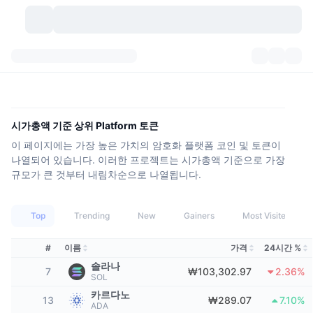
가상자산
대시보드
가상자산
DexScan
시장
순위
시가총액 기준 상위 Platform 토큰
이 페이지에는 가장 높은 가치의 암호화 플랫폼 코인 및 토큰이
시그널
거래소
카테고리
New
시장 개요
나열되어 있습니다. 이러한 프로젝트는 시가총액 기준으로 가장
규모가 큰 것부터 내림차순으로 나열됩니다.
요즘 핫한 종목
커뮤니티
과거 스냅샷
현물 시장
중앙화 거래소
새로운
피드
API
토큰 락업 해제
Top
가상자산 수
Trending
New
Gainers
Most Visited
스팟
상승 종목
주제
#
이름
가격
24시간 %
이자농사
서비스
비트코인 트레저리
파생상품
API
솔라나
7
₩103,302.97
2.36%
SOL
밈 탐색기
라이브
실제 자산
BNB 트레저리
서비스
암호화폐 API
탈중앙화 거래소
카르다노
13
₩289.07
7.10%
ADA