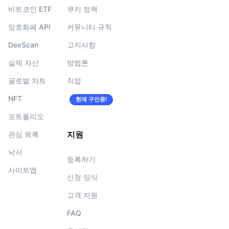
비트코인 ETF
쿠키 정책
암호화폐 API
커뮤니티 규칙
DexScan
고지사항
실제 자산
방법론
글로벌 차트
직업
NFT
현재 구인중!
포트폴리오
지원
관심 목록
낙서
등록하기
사이트맵
신청 양식
고객 지원
FAQ