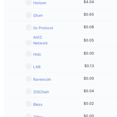
$
4.04
Horizen
다가오는 판매
펀딩비
배우며 수익 창출
$
0.65
Qtum
일정
$
0.08
0x Protocol
ICO 캘린더
AIOZ
$
0.05
Network
이벤트 달력
$
0.00
Holo
$
0.13
LAB
$
0.00
Ravencoin
$
0.04
ZIGChain
$
0.02
Bless
$
0.00
Zilliqa