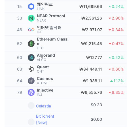
상위 트레이더들
기사들
거래소 유입/유출
DEX API
계산기
체인링크
리더보드
스팟
15
₩11,689.66
0.24%
LINK
센티멘트
NEAR Protocol
엔터프라이즈
뉴스레터
33
₩2,361.26
2.90%
지표
트렌딩
파생상품
NEAR
인터넷 컴퓨터
48
₩2,971.07
0.34%
가격
CMC Launch
ICP
예정
공포 및 탐욕 지수.
Ethereum Classi
52
리소스
c
₩9,215.45
0.47%
CMC 랩스
최근 상장된 종목
알트코인 시즌 지수
ETC
Algorand
60
CMC Max
₩127.77
0.42%
상승 및 하락 종목
시장 주기 지표
ALGO
문서
Quant
63
₩84,449.11
0.60%
주요 뉴스
QNT
가장 많이 방문한 종목
비트코인 도미넌스
FAQ
Cosmos
64
₩1,938.11
1.12%
ATOM
텔레그램 봇
커뮤니티 정서
CoinMarketCap 20 지수
Injective
79
₩6,555.76
6.35%
INJ
AI 통합
광고
체인 순위
CoinMarketCap 100 지수
$
0.33
Celestia
CMC 에이전트 허브
BitTorrent
예측 시장
ETF 자금 흐름
사이트 위젯
$
0.00
[New]
스킬 마켓플레이스