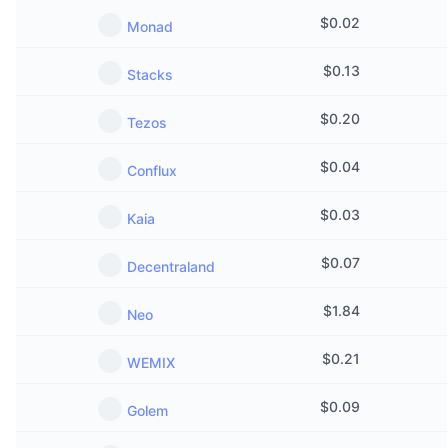
트렌딩
가상자산 ETF
$
0.02
Monad
가상자산 배우기
CMC MCP
신규
비트코인 ETF
$
0.13
Stacks
x402
뉴스
크립토
이더리움 ETF
$
0.20
Tezos
아카데미
정치
$
0.04
Conflux
기술적 분석
조사
스포츠
$
0.03
Kaia
RSI
비디오
금융
$
0.07
Decentraland
MACD
용어집
테크
$
1.84
Neo
파생상품
캠페인
$
0.21
WEMIX
NFT
개요
에어드롭
$
0.09
Golem
전체 NFT 통계
청산
다이아몬드 리워드