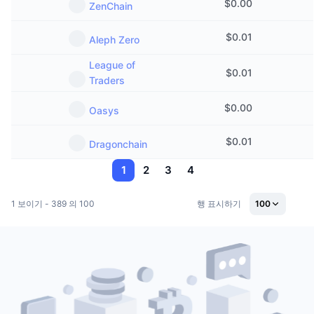
$
0.00
ZenChain
$
0.01
Aleph Zero
League of
$
0.01
Traders
$
0.00
Oasys
$
0.01
Dragonchain
1
2
3
4
1 보이기 - 389 의 100
행 표시하기
100