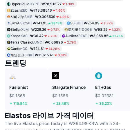
Hyperliquid
HYPE
₩78,916.27
1.30%
Zcash
ZEC
₩713,385.16
1.60%
시바이누
SHIB
₩0.006539
4.96%
SKYAI
SKYAI
₩141.95
Sui
SUI
₩954.99
28.13%
2.37%
Stellar
XLM
₩229.26
도지코인
DOGE
₩98.29
0.73%
1.32%
Kaspa
KAS
₩36.42
Audiera
BEAT
₩3,058.85
2.20%
21.73%
Terra Classic
LUNC
₩0.06896
2.79%
Canton
CC
₩124.81
14.25%
체인링크
LINK
₩11,615.41
0.61%
트렌딩
Fusionist
Stargate Finance
ETHGas
$0.1568
$0.1556
$0.02381
115.84%
28.48%
35.23%
Elastos 라이브 가격 데이터
The live
Elastos price today
is ₩394.98 KRW with a 24-