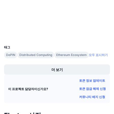
계약
다가오는 판매
펀딩비
배우며 수익 창출
3.4
평가(CertiK)
blockchain.elastos.io
익스플로러
일정
지갑
ICO 캘린더
UCID
2492
태그
이벤트 달력
DePIN
Distributed Computing
Ethereum Ecosystem
모두 표시하기
Boost
더 보기
토큰 정보 업데이트
토큰 잠금 해제 신청
이 프로젝트 담당자이신가요?
커뮤니티 배지 신청