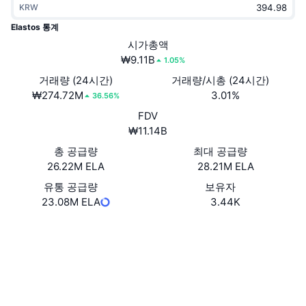
KRW
트렌딩
가상자산 ETF
가상자산 배우기
CMC MCP
Elastos 통계
신규
시가총액
비트코인 ETF
x402
뉴스
₩9.11B
1.05%
크립토
이더리움 ETF
거래량 (24시간)
거래량/시총 (24시간)
아카데미
₩274.72M
3.01%
36.56%
정치
FDV
기술적 분석
조사
₩11.14B
스포츠
총 공급량
최대 공급량
RSI
비디오
26.22M ELA
28.21M ELA
금융
MACD
유통 공급량
보유자
용어집
23.08M ELA
3.44K
테크
Website
Whitepaper
파생상품
캠페인
웹사이트
NFT
개요
에어드롭
소셜 미디어
전체 NFT 통계
청산
다이아몬드 리워드
0xe6fd...431867