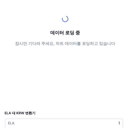
상위 트레이더들
기사들
거래소 유입/유출
DEX API
계산기
리더보드
스팟
센티멘트
엔터프라이즈
뉴스레터
지표
트렌딩
파생상품
가격
CMC Launch
데이터 로딩 중
예정
공포 및 탐욕 지수.
잠시만 기다려 주세요, 차트 데이터를 로딩하고 있습니다
리소스
CMC 랩스
최근 상장된 종목
알트코인 시즌 지수
CMC Max
상승 및 하락 종목
시장 주기 지표
문서
주요 뉴스
가장 많이 방문한 종목
비트코인 도미넌스
FAQ
텔레그램 봇
커뮤니티 정서
CoinMarketCap 20 지수
AI 통합
광고
체인 순위
CoinMarketCap 100 지수
CMC 에이전트 허브
ELA 대 KRW 변환기
예측 시장
ETF 자금 흐름
사이트 위젯
ELA
스킬 마켓플레이스