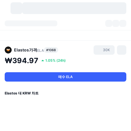
가상자산
대시보드
가상자산
DexScan
시장
순위
Elastos
가격
30K
#1068
ELA
₩394.97
1.05%
(
24h
)
시그널
거래소
카테고리
New
시장 개요
요즘 핫한 종목
커뮤니티
과거 스냅샷
현물 시장
중앙화 거래소
매수 ELA
새로운
피드
API
토큰 락업 해제
가상자산 수
스팟
Elastos 대 KRW 차트
상승 종목
주제
이자농사
서비스
비트코인 트레저리
파생상품
API
밈 탐색기
라이브
실제 자산
BNB 트레저리
서비스
암호화폐 API
탈중앙화 거래소