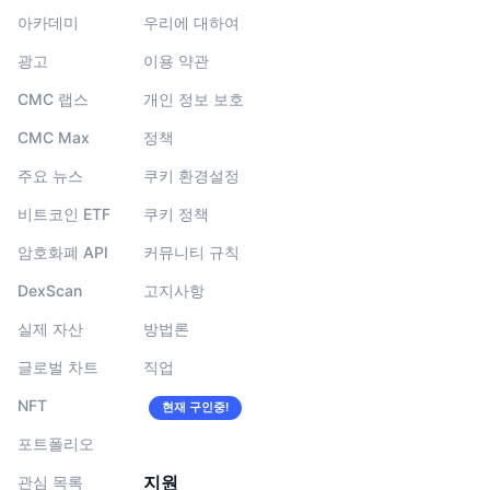
아카데미
우리에 대하여
광고
이용 약관
CMC 랩스
개인 정보 보호
CMC Max
정책
주요 뉴스
쿠키 환경설정
비트코인 ETF
쿠키 정책
암호화폐 API
커뮤니티 규칙
DexScan
고지사항
실제 자산
방법론
글로벌 차트
직업
NFT
현재 구인중!
포트폴리오
지원
관심 목록