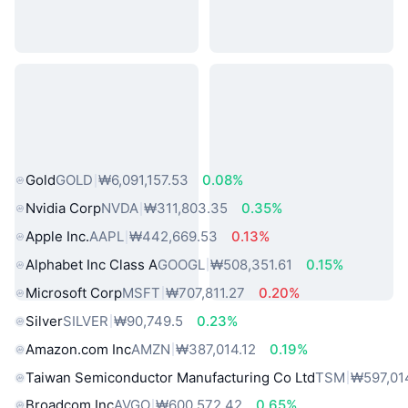
인기 실물 자산
Gold
GOLD
₩6,091,157.53
0.08%
Nvidia Corp
NVDA
₩311,803.35
0.35%
Apple Inc.
AAPL
₩442,669.53
0.13%
Alphabet Inc Class A
GOOGL
₩508,351.61
0.15%
Microsoft Corp
MSFT
₩707,811.27
0.20%
Silver
SILVER
₩90,749.5
0.23%
Amazon.com Inc
AMZN
₩387,014.12
0.19%
Taiwan Semiconductor Manufacturing Co Ltd
TSM
₩597,01
Broadcom Inc
AVGO
₩600,572.42
0.65%