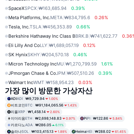
SpaceX
SPCX
₩163,685.94
0.39%
Meta Platforms, Inc.
META
₩834,795.6
0.26%
Tesla, Inc.
TSLA
₩456,353.89
0.66%
Berkshire Hathaway Inc Class B
BRK.B
₩741,622.77
0.36
Eli Lilly And Co
LLY
₩1,689,057.19
0.12%
SK Hynix
SKHY
₩204,570.18
0.46%
Micron Technology Inc
MU
₩1,270,799.59
1.61%
JPmorgan Chase & Co
JPM
₩507,510.26
0.39%
Walmart Inc
WMT
₩158,954.23
0.03%
가장 많이 방문한 가상자산
ADI
ADI
₩9,729.94
1.00%
비트코인
BTC
₩91,184,065.56
1.43%
리플
XRP
₩1,458.14
2.60%
이더리움
ETH
₩2,698,148.83
Pi
PI
₩122.86
0.97%
5.84%
카르다노
ADA
₩286.05
6.11%
솔라나
SOL
₩103,415.13
Heima
HEI
₩288.02
1.89%
61.45%