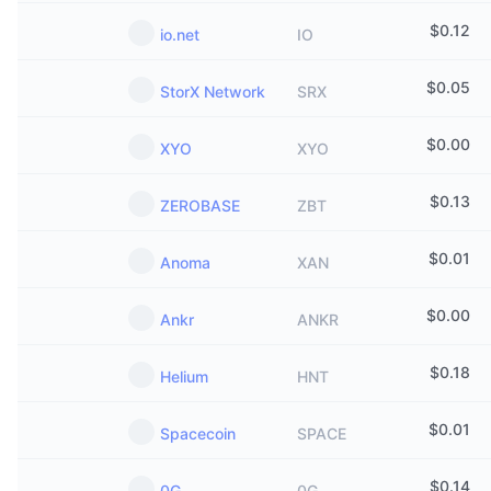
$
0.12
io.net
IO
$
0.05
StorX Network
SRX
$
0.00
XYO
XYO
$
0.13
ZEROBASE
ZBT
$
0.01
Anoma
XAN
$
0.00
Ankr
ANKR
$
0.18
Helium
HNT
$
0.01
Spacecoin
SPACE
$
0.14
0G
0G