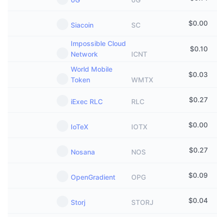
$
0.00
Siacoin
SC
Impossible Cloud
$
0.10
Network
ICNT
World Mobile
$
0.03
Token
WMTX
$
0.27
iExec RLC
RLC
$
0.00
IoTeX
IOTX
$
0.27
Nosana
NOS
$
0.09
OpenGradient
OPG
$
0.04
Storj
STORJ