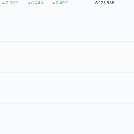
0.35%
0.44%
0.45%
₩121.63B