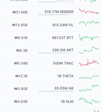
518.77M
RENDER
₩21.46B
₩73.85B
815.54M
FIL
₩6.91B
987.03T
BTT
296.5M
AKT
₩6.3B
₩5.04B
500M
TRAC
₩12.1B
1B
THETA
65.65M
AR
₩5.95B
₩4.93B
1B
GLM