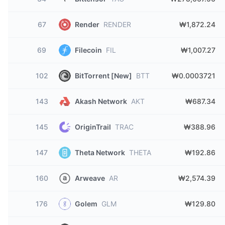
67
Render
RENDER
₩1,872.24
69
Filecoin
FIL
₩1,007.27
102
BitTorrent [New]
BTT
₩0.0003721
143
Akash Network
AKT
₩687.34
145
OriginTrail
TRAC
₩388.96
147
Theta Network
THETA
₩192.86
160
Arweave
AR
₩2,574.39
176
Golem
GLM
₩129.80