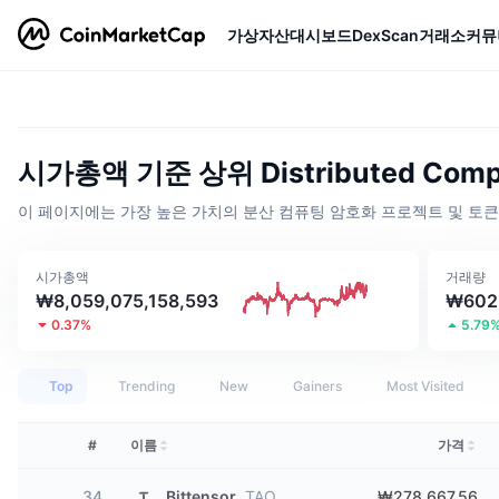
가상자산
대시보드
DexScan
거래소
커뮤
시가총액 기준 상위 Distributed Comp
이 페이지에는 가장 높은 가치의 분산 컴퓨팅 암호화 프로젝트 및 토
시가총액
거래량
₩8,059,075,158,593
₩602,
0.37%
5.79
Top
Trending
New
Gainers
Most Visited
#
이름
가격
34
Bittensor
TAO
₩278,667.56