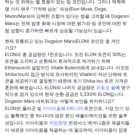
하는 것 외에는 별 효용이 없는 밈 코인입니다. 그러나 제목에
몇 가지 매우 “기억에 남는” 속성(Elon Musk, Doge,
Moon/Mars)의 강력한 조합이 있다는 점을 고려할 때 Dogelon
Mars는 전체 암호 화폐 시장에 대한 평가와 밈 코인에 대한 위
험 성향이 증가하면 빠르게 상승할 가능성이 있습니다.
현재 유통되고 있는 Dogelon Mars(ELON) 코인은 몇 개인
가요?
ELON의 총 공급량은 1천조입니다. 모든 ELON 토큰의 50%는
토큰을 소각하고 순환에서 효과적으로 제거하기 위해
Ethereum의 설립자인 Vitalik Buterin에게 보내집니다. 이것은
Shiba Inu의 접근 방식과 유사하지만 Vitalik이 자선 단체에 토
큰을 제공하기로 결정했기 때문에 초기 Shiba Inu 토큰 가격은
혼란에 빠졌습니다. ELON의 나머지 공급량은
유동성 풀
에 영구
적으로 잠겨 있으며 현재 순환 공급은 5,530억 ELON입니다.
Dogelon Mars 네트워크는 어떻게 보안을 유지하나요?
ELON은 폴리곤 및
이더리움
의
ERC-20
토큰으로, 가장 인기 있
는 블록체인 중 하나이며 많은 분산 애플리케이션을 위한 솔루
션입니다. 이더리움의
작업증명
컨센서스 메커니즘은 채굴자들
이 새로운 이더리움을 채굴하는 데 필요하며, 이더리움이 암호