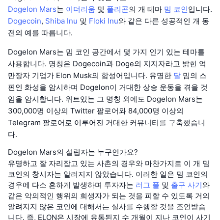
Dogelon Mars
는
이더리움
및
폴리곤
의 개 테마
밈 코인
입니다.
Dogecoin
,
Shiba Inu
및
Floki Inu
와 같은 다른 성공적인 개 동
전의 예를 따릅니다.
Dogelon Mars는 밈 코인 공간에서 몇 가지 인기 있는 테마를
사용합니다. 명칭은 Dogecoin과 Doge의 지지자라고 밝힌 억
만장자 기업가 Elon Musk의 합성어입니다. 유명한
달
밈의 스
핀인 화성을 암시하며 Dogelon이 거대한 상승 운동을 겪을 것
임을 암시합니다. 위트있는 그 명칭 외에도 Dogelon Mars는
300,000명 이상의 Twitter 팔로어와 84,000명 이상의
Telegram 팔로어로 이루어진 거대한 커뮤니티를 구축했습니
다.
Dogelon Mars의 설립자는 누구인가요?
유명하고 잘 자리잡고 있는 사촌의 경우와 마찬가지로 이 개 밈
코인의 창시자는 알려지지 않았습니다. 이러한 일은 밈 코인의
경우에 다소 흔하게 발생하며 투자자는
러그 풀
및
출구 사기
와
같은 악의적인 행위의 희생자가 되는 것을 피할 수 있도록 거의
알려지지 않은 코인에 대해서는 실사를 수행할 것을 조언받습
니다. 즉, ELON은 시장에 유통된지 수 개월이 지나 코인이 사기