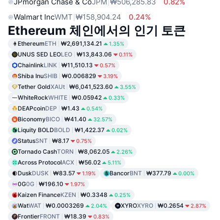
JPmorgan Chase & Co
JPM
₩506,285.83
0.82%
Walmart Inc
WMT
₩158,904.24
0.24%
Ethereum 체인에서의 인기 토큰
Ethereum
ETH
₩2,691,134.21
1.35%
UNUS SED LEO
LEO
₩13,843.06
0.11%
Chainlink
LINK
₩11,510.13
0.57%
Shiba Inu
SHIB
₩0.006829
3.19%
Tether Gold
XAUt
₩6,041,523.60
3.55%
WhiteRock
WHITE
₩0.05942
0.33%
DEAPcoin
DEP
₩1.43
0.54%
Biconomy
BICO
₩41.40
32.57%
Liquity BOLD
BOLD
₩1,422.37
0.02%
Status
SNT
₩8.17
0.75%
Tornado Cash
TORN
₩8,062.05
2.26%
Across Protocol
ACX
₩56.02
5.11%
Dusk
DUSK
₩83.57
Bancor
BNT
₩377.79
1.19%
0.00%
0G
0G
₩196.10
1.97%
Kaizen Finance
KZEN
₩0.3348
0.25%
Wat
WAT
₩0.0003269
XYRO
XYRO
₩0.2654
2.04%
2.87%
Frontier
FRONT
₩18.39
0.83%