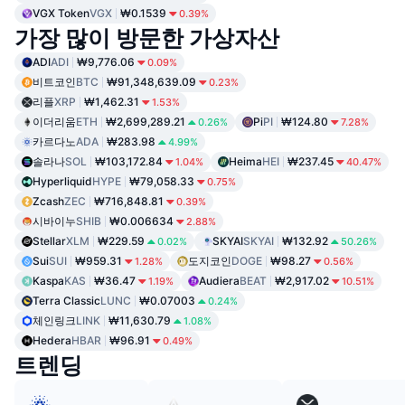
VGX Token
VGX
₩0.1539
0.39%
가장 많이 방문한 가상자산
ADI
ADI
₩9,776.06
0.09%
비트코인
BTC
₩91,348,639.09
0.23%
리플
XRP
₩1,462.31
1.53%
이더리움
ETH
₩2,699,289.21
Pi
PI
₩124.80
0.26%
7.28%
카르다노
ADA
₩283.98
4.99%
솔라나
SOL
₩103,172.84
Heima
HEI
₩237.45
1.04%
40.47%
Hyperliquid
HYPE
₩79,058.33
0.75%
Zcash
ZEC
₩716,848.81
0.39%
시바이누
SHIB
₩0.006634
2.88%
Stellar
XLM
₩229.59
SKYAI
SKYAI
₩132.92
0.02%
50.26%
Sui
SUI
₩959.31
도지코인
DOGE
₩98.27
1.28%
0.56%
Kaspa
KAS
₩36.47
Audiera
BEAT
₩2,917.02
1.19%
10.51%
Terra Classic
LUNC
₩0.07003
0.24%
체인링크
LINK
₩11,630.79
1.08%
Hedera
HBAR
₩96.91
0.49%
트렌딩