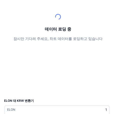
상위 트레이더들
기사들
거래소 유입/유출
DEX API
계산기
리더보드
스팟
센티멘트
엔터프라이즈
뉴스레터
지표
트렌딩
파생상품
가격
CMC Launch
데이터 로딩 중
예정
공포 및 탐욕 지수.
잠시만 기다려 주세요, 차트 데이터를 로딩하고 있습니다
리소스
CMC 랩스
최근 상장된 종목
알트코인 시즌 지수
CMC Max
상승 및 하락 종목
시장 주기 지표
문서
주요 뉴스
가장 많이 방문한 종목
비트코인 도미넌스
FAQ
텔레그램 봇
커뮤니티 정서
CoinMarketCap 20 지수
AI 통합
광고
체인 순위
CoinMarketCap 100 지수
CMC 에이전트 허브
ELON 대 KRW 변환기
예측 시장
ETF 자금 흐름
사이트 위젯
ELON
스킬 마켓플레이스