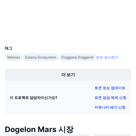
다가오는 판매
etherscan.io
펀딩비
익스플로러
배우며 수익 창출
지갑
일정
UCID
9436
ICO 캘린더
태그
Memes
Solana Ecosystem
Doggone Doggerel
모두 표시하기
이벤트 달력
Boost
더 보기
토큰 정보 업데이트
토큰 잠금 해제 신청
이 프로젝트 담당자이신가요?
커뮤니티 배지 신청
Dogelon Mars 시장