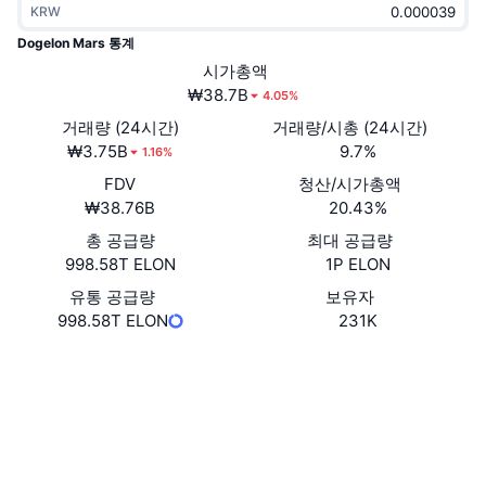
KRW
트렌딩
가상자산 ETF
가상자산 배우기
CMC MCP
Dogelon Mars 통계
신규
시가총액
비트코인 ETF
x402
뉴스
₩38.7B
4.05%
크립토
이더리움 ETF
거래량 (24시간)
거래량/시총 (24시간)
아카데미
₩3.75B
9.7%
1.16%
정치
FDV
청산/시가총액
기술적 분석
조사
₩38.76B
20.43%
스포츠
총 공급량
최대 공급량
RSI
비디오
998.58T ELON
1P ELON
금융
MACD
유통 공급량
보유자
용어집
998.58T ELON
231K
테크
웹사이트
Website
파생상품
캠페인
소셜 미디어
NFT
개요
에어드롭
0x761d...5d60f3
계약
전체 NFT 통계
청산
3.9
다이아몬드 리워드
평가(CertiK)