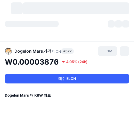
가상자산
대시보드
가상자산
DexScan
시장
순위
Dogelon Mars
가격
1M
#527
ELON
₩0.00003876
4.05%
(
24h
)
시그널
거래소
카테고리
New
시장 개요
요즘 핫한 종목
커뮤니티
과거 스냅샷
현물 시장
중앙화 거래소
매수 ELON
새로운
피드
API
토큰 락업 해제
가상자산 수
스팟
Dogelon Mars 대 KRW 차트
상승 종목
주제
이자농사
서비스
비트코인 트레저리
파생상품
API
밈 탐색기
라이브
실제 자산
BNB 트레저리
서비스
암호화폐 API
탈중앙화 거래소