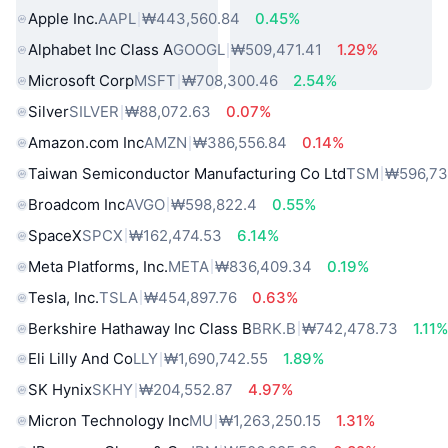
Apple Inc.
AAPL
₩443,560.84
0.45%
Alphabet Inc Class A
GOOGL
₩509,471.41
1.29%
Microsoft Corp
MSFT
₩708,300.46
2.54%
Silver
SILVER
₩88,072.63
0.07%
Amazon.com Inc
AMZN
₩386,556.84
0.14%
Taiwan Semiconductor Manufacturing Co Ltd
TSM
₩596,73
Broadcom Inc
AVGO
₩598,822.4
0.55%
SpaceX
SPCX
₩162,474.53
6.14%
Meta Platforms, Inc.
META
₩836,409.34
0.19%
Tesla, Inc.
TSLA
₩454,897.76
0.63%
Berkshire Hathaway Inc Class B
BRK.B
₩742,478.73
1.11
Eli Lilly And Co
LLY
₩1,690,742.55
1.89%
SK Hynix
SKHY
₩204,552.87
4.97%
Micron Technology Inc
MU
₩1,263,250.15
1.31%