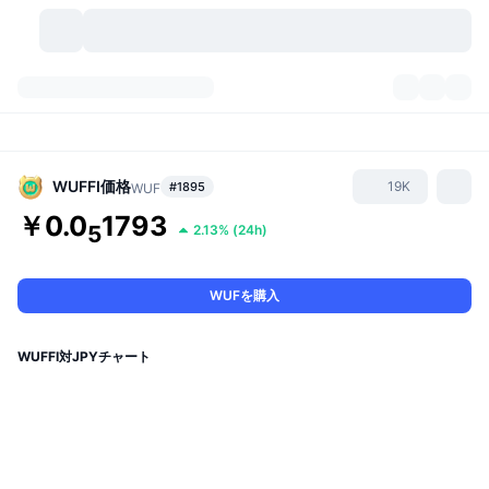
暗号資産
ダッシュボード
暗号資産
DexScan
市場数
ランキング
WUFFI
価格
19K
#1895
WUF
￥0.0
1793
シグナル
取引所
5
2.13%
(
24h
)
カテゴリー
New
市況概要
人気急上昇
コミュニティ
過去のスナップショット
現物市場
中央集権型取引所
WUFを購入
新規
フィード
API
トークンのロック解除
暗号資産の数
現物
WUFFI対JPYチャート
値上がり銘柄
トピック
利回り
プロダクト
ビットコイントレジャリー
デリバティブ
API
ミームエクスプローラー
ライブ
実世界資産
BNBトレジャリー
プロダクト
暗号資産API
分散型取引所