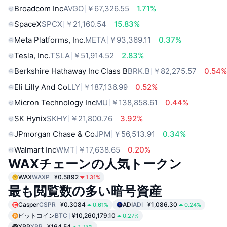
Broadcom Inc
AVGO
￥67,326.55
1.71%
SpaceX
SPCX
￥21,160.54
15.83%
Meta Platforms, Inc.
META
￥93,369.11
0.37%
Tesla, Inc.
TSLA
￥51,914.52
2.83%
Berkshire Hathaway Inc Class B
BRK.B
￥82,275.57
0.54
Eli Lilly And Co
LLY
￥187,136.99
0.52%
Micron Technology Inc
MU
￥138,858.61
0.44%
SK Hynix
SKHY
￥21,800.76
3.92%
JPmorgan Chase & Co
JPM
￥56,513.91
0.34%
Walmart Inc
WMT
￥17,638.65
0.20%
WAXチェーンの人気トークン
WAX
WAXP
¥0.5892
1.31%
最も閲覧数の多い暗号資産
Casper
CSPR
¥0.3084
ADI
ADI
¥1,086.30
0.61%
0.24%
ビットコイン
BTC
¥10,260,179.10
0.27%
XRP
XRP
¥164.54
1.73%