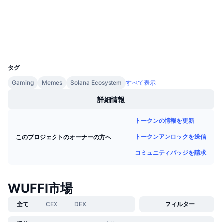
エクスプローラー
今後の販売予定
ファンディングレート
学んで稼ぐ
ウォレット
カレンダー
UCID
30683
タグ
ICOカレンダー
Gaming
Memes
Solana Ecosystem
すべて表示
イベントカレンダー
詳細情報
トークンの情報を更新
トークンアンロックを送信
このプロジェクトのオーナーの方へ
コミュニティバッジを請求
WUFFI市場
全て
CEX
DEX
フィルター