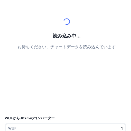
トップトレーダー
記事一覧
取引所の流入/流出
DEX API
コンバーター
リーダーボード
現物
センチメント
エンタープライズ
ニュースレター
インジケーター
トレンド
デリバティブ
料金
CMC Launch
上場予定
恐怖と強欲指数・
読み込み中...
リソース
CMCラボ
お待ちください、チャートデータを読み込んでいます
最近追加されたコイン
アルトコインシーズンインデックス
CMC Max
上昇率上位＆下落率上位
市場サイクル指標
ドキュメンテーション
トップニュース
訪問数最多
ビットコインのドミナンス
よくある質問
Telegramボット
コミュニティセンチメント
CoinMarketCap 20インデックス
AIインテグレーション
広告掲載について
チェーンランキング
CoinMarketCap 100インデックス
CMCエージェントハブ
WUFからJPYへのコンバーター
予測市場
ETFフロー
サイトウィジェット
スキルマーケットプレイス
WUF