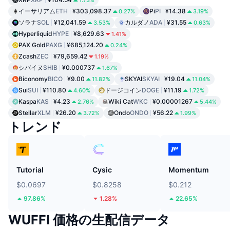
イーサリアム
ETH
¥303,098.37
Pi
PI
¥14.38
0.27%
3.19%
ソラナ
SOL
¥12,041.59
カルダノ
ADA
¥31.55
3.53%
0.63%
Hyperliquid
HYPE
¥8,629.63
1.41%
PAX Gold
PAXG
¥685,124.20
0.24%
Zcash
ZEC
¥79,659.42
1.19%
シバイヌ
SHIB
¥0.000737
1.67%
Biconomy
BICO
¥9.00
SKYAI
SKYAI
¥19.04
11.82%
11.04%
Sui
SUI
¥110.80
ドージコイン
DOGE
¥11.19
4.60%
1.72%
Kaspa
KAS
¥4.23
Wiki Cat
WKC
¥0.00001267
2.76%
5.44%
Stellar
XLM
¥26.20
Ondo
ONDO
¥56.22
3.72%
1.99%
トレンド
Tutorial
Cysic
Momentum
$0.0697
$0.8258
$0.212
97.86%
1.28%
22.65%
WUFFI 価格の生配信データ