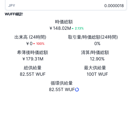
トレンド
暗号資産ETF
JPY
学ぶ
CMC MCP
WUFFI統計
新着
ビットコインETF
時価総額
x402
ニュース
￥148.02M
2.13%
クリプト
イーサリアムETF
出来高 (24時間)
取引量/時価総額(24時間)
アカデミー
￥0
0%
100%
政治
テクニカル分析
希薄後時価総額
清算/時価総額
リサーチ
￥179.31M
12.90%
スポーツ
RSI
ビデオ一覧
総供給量
最大供給量
82.55T WUF
100T WUF
ファイナンス
MACD
暗号資産用語集
循環供給量
82.55T WUF
テック
デリバティブ
キャンペーン
ウェブサイト
Website
Whitepaper
ソーシャルメディア
NFT
概要
エアドロップ
https:.../wuffi
コントラクト一覧
NFT総合統計
清算
ダイヤモンド・リワード
solscan.io