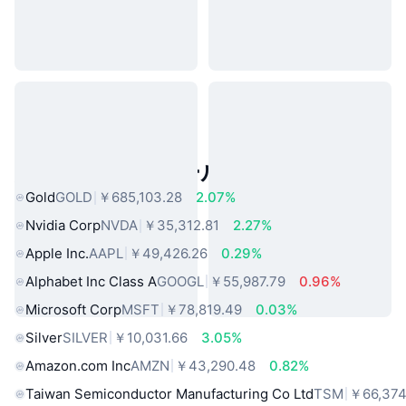
人気のリアルワールドアセット
Gold
GOLD
￥685,103.28
2.07%
Nvidia Corp
NVDA
￥35,312.81
2.27%
Apple Inc.
AAPL
￥49,426.26
0.29%
Alphabet Inc Class A
GOOGL
￥55,987.79
0.96%
Microsoft Corp
MSFT
￥78,819.49
0.03%
Silver
SILVER
￥10,031.66
3.05%
Amazon.com Inc
AMZN
￥43,290.48
0.82%
Taiwan Semiconductor Manufacturing Co Ltd
TSM
￥66,374