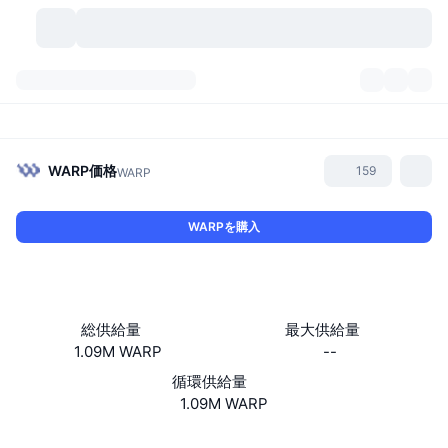
暗号資産
ダッシュボード
暗号資産
DexScan
市場数
ランキング
WARP
価格
159
WARP
シグナル
取引所
カテゴリー
New
市況概要
WARPを購入
人気急上昇
コミュニティ
過去のスナップショット
現物市場
中央集権型取引所
新規
フィード
API
トークンのロック解除
暗号資産の数
現物
総供給量
最大供給量
1.09M WARP
--
値上がり銘柄
トピック
利回り
プロダクト
ビットコイントレジャリー
デリバティブ
API
循環供給量
ミームエクスプローラー
1.09M WARP
ライブ
実世界資産
BNBトレジャリー
プロダクト
暗号資産API
分散型取引所
ウェブサイト
Website