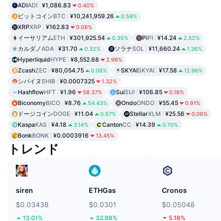
ADI
ADI
¥1,086.83
0.40%
ビットコイン
BTC
¥10,241,959.26
0.59%
XRP
XRP
¥162.83
0.08%
イーサリアム
ETH
¥301,925.54
Pi
PI
¥14.24
0.35%
2.52%
カルダノ
ADA
¥31.70
ソラナ
SOL
¥11,660.24
0.32%
1.36%
Hyperliquid
HYPE
¥8,552.68
2.96%
Zcash
ZEC
¥80,054.75
SKYAI
SKYAI
¥17.58
0.08%
12.96%
シバイヌ
SHIB
¥0.0007325
1.32%
Hashflow
HFT
¥1.96
Sui
SUI
¥106.85
58.37%
0.18%
Biconomy
BICO
¥8.76
Ondo
ONDO
¥55.45
54.43%
0.91%
ドージコイン
DOGE
¥11.04
Stellar
XLM
¥25.56
0.57%
0.06%
Kaspa
KAS
¥4.18
Canton
CC
¥14.39
3.14%
0.70%
Bonk
BONK
¥0.0003916
13.45%
トレンド
siren
ETHGas
Cronos
$0.03438
$0.0301
$0.05048
13.01%
32.98%
5.16%