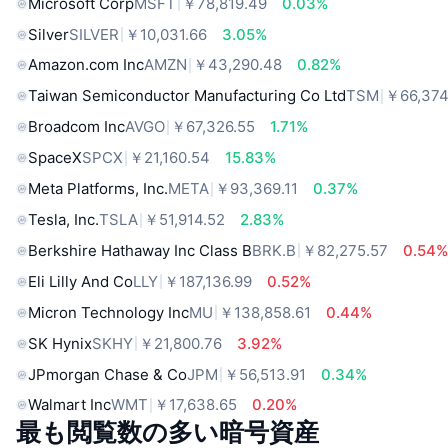
Microsoft Corp
MSFT
￥78,819.49
0.03%
Silver
SILVER
￥10,031.66
3.05%
Amazon.com Inc
AMZN
￥43,290.48
0.82%
Taiwan Semiconductor Manufacturing Co Ltd
TSM
￥66,374
Broadcom Inc
AVGO
￥67,326.55
1.71%
SpaceX
SPCX
￥21,160.54
15.83%
Meta Platforms, Inc.
META
￥93,369.11
0.37%
Tesla, Inc.
TSLA
￥51,914.52
2.83%
Berkshire Hathaway Inc Class B
BRK.B
￥82,275.57
0.54
Eli Lilly And Co
LLY
￥187,136.99
0.52%
Micron Technology Inc
MU
￥138,858.61
0.44%
SK Hynix
SKHY
￥21,800.76
3.92%
JPmorgan Chase & Co
JPM
￥56,513.91
0.34%
Walmart Inc
WMT
￥17,638.65
0.20%
最も閲覧数の多い暗号資産