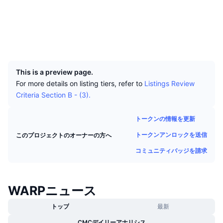
トップトレーダー
記事一覧
取引所の流入/流出
DEX API
コンバーター
ソーシャルメディア
リーダーボード
現物
explorer.warpcoin.com
センチメント
エクスプローラー
エンタープライズ
ニュースレター
インジケーター
トレンド
デリバティブ
UCID
1166
料金
CMC Launch
上場予定
恐怖と強欲指数・
This is a preview page.
リソース
CMCラボ
最近追加されたコイン
アルトコインシーズンインデックス
For more details on listing tiers, refer to
Listings Review
Criteria Section B - (3).
CMC Max
上昇率上位＆下落率上位
市場サイクル指標
ドキュメンテーション
トークンの情報を更新
トップニュース
訪問数最多
ビットコインのドミナンス
トークンアンロックを送信
このプロジェクトのオーナーの方へ
よくある質問
Telegramボット
コミュニティバッジを請求
コミュニティセンチメント
CoinMarketCap 20インデックス
AIインテグレーション
広告掲載について
チェーンランキング
CoinMarketCap 100インデックス
WARPニュース
CMCエージェントハブ
予測市場
トップ
最新
ETFフロー
サイトウィジェット
スキルマーケットプレイス
CMCデイリーアナリシス