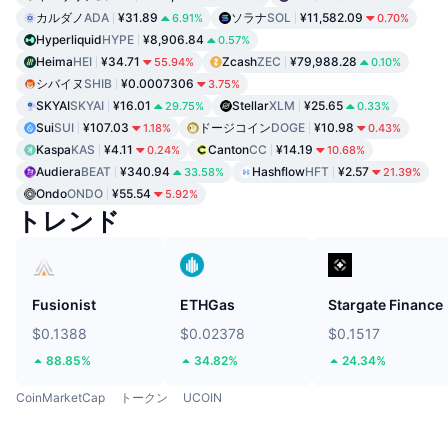
カルダノ
ADA
¥31.89
ソラナ
SOL
¥11,582.09
6.91%
0.70%
Hyperliquid
HYPE
¥8,906.84
0.57%
Heima
HEI
¥34.71
Zcash
ZEC
¥79,988.28
55.94%
0.10%
シバイヌ
SHIB
¥0.0007306
3.75%
SKYAI
SKYAI
¥16.01
Stellar
XLM
¥25.65
29.75%
0.33%
Sui
SUI
¥107.03
ドージコイン
DOGE
¥10.98
1.18%
0.43%
Kaspa
KAS
¥4.11
Canton
CC
¥14.19
0.24%
10.68%
Audiera
BEAT
¥340.94
Hashflow
HFT
¥2.57
33.58%
21.39%
Ondo
ONDO
¥55.54
5.92%
トレンド
Fusionist
ETHGas
Stargate Finance
$0.1388
$0.02378
$0.1517
88.85%
34.82%
24.34%
CoinMarketCap
トークン
UCOIN