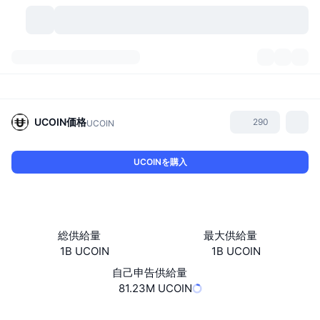
暗号資産
ダッシュボード
暗号資産
DexScan
市場数
ランキング
UCOIN
価格
290
UCOIN
シグナル
取引所
カテゴリー
New
市況概要
UCOINを購入
人気急上昇
コミュニティ
過去のスナップショット
現物市場
中央集権型取引所
新規
フィード
API
トークンのロック解除
暗号資産の数
現物
総供給量
最大供給量
1B UCOIN
1B UCOIN
値上がり銘柄
トピック
利回り
プロダクト
ビットコイントレジャリー
デリバティブ
API
自己申告供給量
ミームエクスプローラー
81.23M UCOIN
ライブ
実世界資産
BNBトレジャリー
プロダクト
暗号資産API
分散型取引所
ウェブサイト
Website
Whitepaper