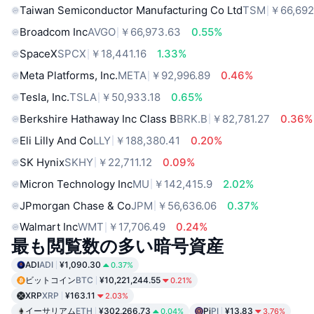
Taiwan Semiconductor Manufacturing Co Ltd
TSM
￥66,692
Broadcom Inc
AVGO
￥66,973.63
0.55%
SpaceX
SPCX
￥18,441.16
1.33%
Meta Platforms, Inc.
META
￥92,996.89
0.46%
Tesla, Inc.
TSLA
￥50,933.18
0.65%
Berkshire Hathaway Inc Class B
BRK.B
￥82,781.27
0.36%
Eli Lilly And Co
LLY
￥188,380.41
0.20%
SK Hynix
SKHY
￥22,711.12
0.09%
Micron Technology Inc
MU
￥142,415.9
2.02%
JPmorgan Chase & Co
JPM
￥56,636.06
0.37%
Walmart Inc
WMT
￥17,706.49
0.24%
最も閲覧数の多い暗号資産
ADI
ADI
¥1,090.30
0.37%
ビットコイン
BTC
¥10,221,244.55
0.21%
XRP
XRP
¥163.11
2.03%
イーサリアム
ETH
¥302,266.73
Pi
PI
¥13.83
0.04%
3.76%