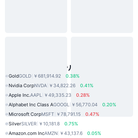
人気のリアルワールドアセット
Gold
GOLD
￥681,914.92
0.38%
Nvidia Corp
NVDA
￥34,822.26
0.41%
Apple Inc.
AAPL
￥49,335.23
0.28%
Alphabet Inc Class A
GOOGL
￥56,770.04
0.20%
Microsoft Corp
MSFT
￥78,791.15
0.47%
Silver
SILVER
￥10,181.8
0.75%
Amazon.com Inc
AMZN
￥43,137.6
0.05%