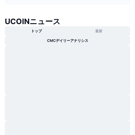
トレンド
暗号資産ETF
学ぶ
CMC MCP
UCOINニュース
新着
ビットコインETF
x402
ニュース
トップ
最新
クリプト
イーサリアムETF
アカデミー
CMCデイリーアナリシス
政治
テクニカル分析
リサーチ
スポーツ
RSI
ビデオ一覧
ファイナンス
MACD
暗号資産用語集
テック
デリバティブ
キャンペーン
NFT
概要
エアドロップ
NFT総合統計
清算
ダイヤモンド・リワード