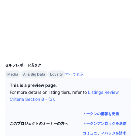
トップトレーダー
記事一覧
取引所の流入/流出
DEX API
コンバーター
ソーシャルメディア
リーダーボード
現物
0xe077...2671cE
センチメント
エンタープライズ
ニュースレター
コントラクト一覧
インジケーター
トレンド
デリバティブ
etherscan.io
料金
CMC Launch
エクスプローラー
上場予定
恐怖と強欲指数・
ウォレット
リソース
CMCラボ
最近追加されたコイン
アルトコインシーズンインデックス
UCID
33726
CMC Max
上昇率上位＆下落率上位
市場サイクル指標
セルフレポート済タグ
ドキュメンテーション
Media
AI & Big Data
Loyalty
すべて表示
トップニュース
訪問数最多
ビットコインのドミナンス
よくある質問
This is a preview page.
Telegramボット
For more details on listing tiers, refer to
Listings Review
コミュニティセンチメント
CoinMarketCap 20インデックス
Criteria Section B - (3).
AIインテグレーション
広告掲載について
チェーンランキング
CoinMarketCap 100インデックス
トークンの情報を更新
CMCエージェントハブ
トークンアンロックを送信
このプロジェクトのオーナーの方へ
予測市場
ETFフロー
サイトウィジェット
スキルマーケットプレイス
コミュニティバッジを請求