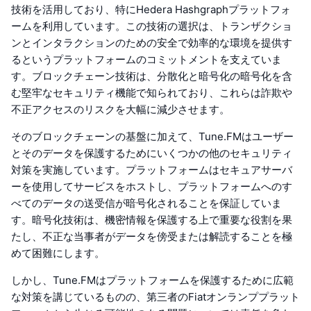
技術を活用しており、特にHedera Hashgraphプラットフォ
ームを利用しています。この技術の選択は、トランザクショ
ンとインタラクションのための安全で効率的な環境を提供す
るというプラットフォームのコミットメントを支えていま
す。ブロックチェーン技術は、分散化と暗号化の暗号化を含
む堅牢なセキュリティ機能で知られており、これらは詐欺や
不正アクセスのリスクを大幅に減少させます。
そのブロックチェーンの基盤に加えて、Tune.FMはユーザー
とそのデータを保護するためにいくつかの他のセキュリティ
対策を実施しています。プラットフォームはセキュアサーバ
ーを使用してサービスをホストし、プラットフォームへのす
べてのデータの送受信が暗号化されることを保証していま
す。暗号化技術は、機密情報を保護する上で重要な役割を果
たし、不正な当事者がデータを傍受または解読することを極
めて困難にします。
しかし、Tune.FMはプラットフォームを保護するために広範
な対策を講じているものの、第三者のFiatオンランププラット