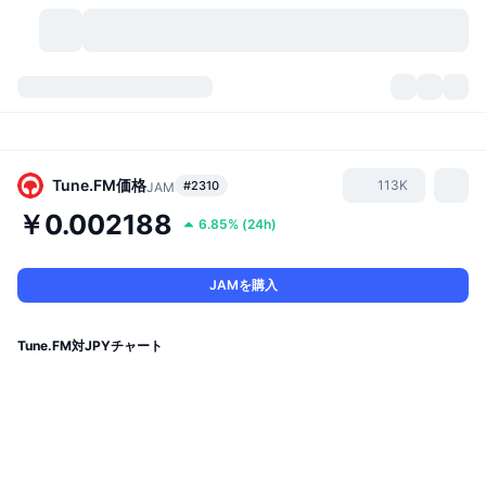
暗号資産
ダッシュボード
暗号資産
DexScan
市場数
ランキング
Tune.FM
価格
113K
#2310
JAM
￥0.002188
6.85%
(
24h
)
シグナル
取引所
カテゴリー
New
市況概要
人気急上昇
コミュニティ
過去のスナップショット
現物市場
中央集権型取引所
JAMを購入
新規
フィード
API
トークンのロック解除
暗号資産の数
現物
Tune.FM対JPYチャート
値上がり銘柄
トピック
利回り
プロダクト
ビットコイントレジャリー
デリバティブ
API
ミームエクスプローラー
ライブ
実世界資産
BNBトレジャリー
プロダクト
暗号資産API
分散型取引所