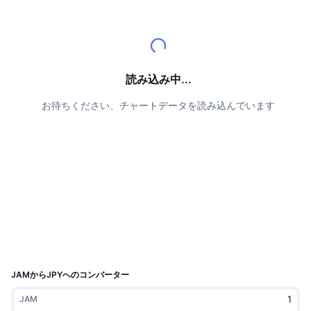
トップトレーダー
記事一覧
取引所の流入/流出
DEX API
コンバーター
リーダーボード
現物
センチメント
エンタープライズ
ニュースレター
インジケーター
トレンド
デリバティブ
料金
CMC Launch
読み込み中...
上場予定
恐怖と強欲指数・
お待ちください、チャートデータを読み込んでいます
リソース
CMCラボ
最近追加されたコイン
アルトコインシーズンインデックス
CMC Max
上昇率上位＆下落率上位
市場サイクル指標
ドキュメンテーション
トップニュース
訪問数最多
ビットコインのドミナンス
よくある質問
Telegramボット
コミュニティセンチメント
CoinMarketCap 20インデックス
AIインテグレーション
広告掲載について
チェーンランキング
CoinMarketCap 100インデックス
CMCエージェントハブ
JAMからJPYへのコンバーター
予測市場
ETFフロー
サイトウィジェット
JAM
スキルマーケットプレイス