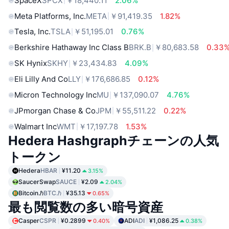
SpaceX
SPCX
￥18,440.11
2.06%
Meta Platforms, Inc.
META
￥91,419.35
1.82%
Tesla, Inc.
TSLA
￥51,195.01
0.76%
Berkshire Hathaway Inc Class B
BRK.B
￥80,683.58
0.33
SK Hynix
SKHY
￥23,434.83
4.09%
Eli Lilly And Co
LLY
￥176,686.85
0.12%
Micron Technology Inc
MU
￥137,090.07
4.76%
JPmorgan Chase & Co
JPM
￥55,511.22
0.22%
Walmart Inc
WMT
￥17,197.78
1.53%
Hedera Hashgraphチェーンの人気
トークン
Hedera
HBAR
¥11.20
3.15%
SaucerSwap
SAUCE
¥2.09
2.04%
Bitcoin.ℏ
BTC.ℏ
¥35.13
0.65%
最も閲覧数の多い暗号資産
Casper
CSPR
¥0.2899
ADI
ADI
¥1,086.25
0.40%
0.38%