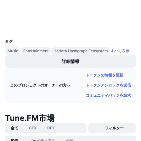
3.8
今後の販売予定
評価(CertiK)
ファンディングレート
学んで稼ぐ
hashscan.io
エクスプローラー
UCID
カレンダー
11420
タグ
ICOカレンダー
Music
Entertainment
Hedera Hashgraph Ecosystem
すべて表示
イベントカレンダー
詳細情報
トークンの情報を更新
トークンアンロックを送信
このプロジェクトのオーナーの方へ
コミュニティバッジを請求
Tune.FM市場
全て
CEX
DEX
フィルター
現物
パーペチュアル
先物