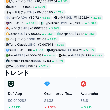
ビットコイン
BTC
¥10,060,872.54
2.31%
XRP
XRP
¥169.37
1.26%
イーサリアム
ETH
¥294,455.80
1.78%
カルダノ
ADA
¥30.72
ソラナ
SOL
¥11,602.94
4.83%
2.03%
Pi
PI
¥13.19
Hyperliquid
HYPE
¥8,739.83
1.64%
5.36%
シバイヌ
SHIB
¥0.0007863
3.30%
Zcash
ZEC
¥77,063.42
Kaspa
KAS
¥4.17
2.55%
1.86%
ドージコイン
DOGE
¥11.08
1.83%
Terra Classic
LUNC
¥0.007913
1.09%
Sui
SUI
¥109.06
Algorand
ALGO
¥14.29
1.56%
5.85%
Pepe
PEPE
¥0.0004582
Hedera
HBAR
¥11.19
2.45%
3.69%
Lorenzo Protocol
BANK
¥7.94
17.82%
Ondo
ONDO
¥58.49
0.74%
トレンド
Defi App
Gram (prev. Toncoin)
Avalanche
$0.009282
$1.38
$6.81
49.13%
1.32%
5.91%