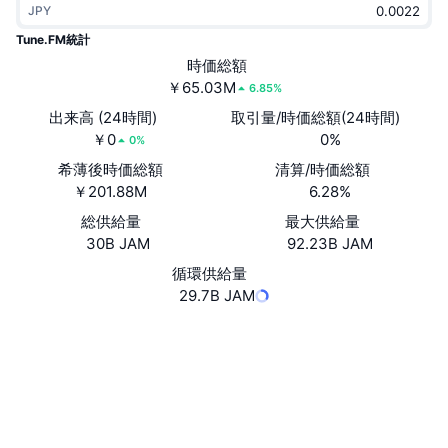
JPY
トレンド
暗号資産ETF
学ぶ
CMC MCP
Tune.FM統計
新着
時価総額
ビットコインETF
x402
ニュース
￥65.03M
6.85%
クリプト
イーサリアムETF
出来高 (24時間)
取引量/時価総額(24時間)
アカデミー
￥0
0%
0%
政治
希薄後時価総額
清算/時価総額
テクニカル分析
リサーチ
￥201.88M
6.28%
スポーツ
総供給量
最大供給量
RSI
ビデオ一覧
30B JAM
92.23B JAM
ファイナンス
MACD
循環供給量
暗号資産用語集
29.7B JAM
テック
Website
Whitepaper
デリバティブ
キャンペーン
ウェブサイト
NFT
概要
エアドロップ
ソーシャルメディア
NFT総合統計
清算
ダイヤモンド・リワード
コントラクト一覧
0.0.127877