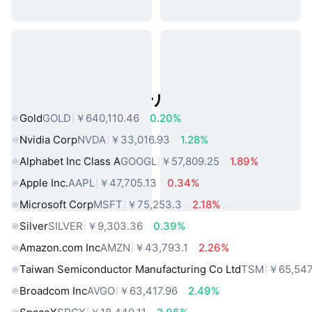
人気のリアルワールドアセット
Gold
GOLD
￥640,110.46
0.20%
Nvidia Corp
NVDA
￥33,016.93
1.28%
Alphabet Inc Class A
GOOGL
￥57,809.25
1.89%
Apple Inc.
AAPL
￥47,705.13
0.34%
Microsoft Corp
MSFT
￥75,253.3
2.18%
Silver
SILVER
￥9,303.36
0.39%
Amazon.com Inc
AMZN
￥43,793.1
2.26%
Taiwan Semiconductor Manufacturing Co Ltd
TSM
￥65,547
Broadcom Inc
AVGO
￥63,417.96
2.49%