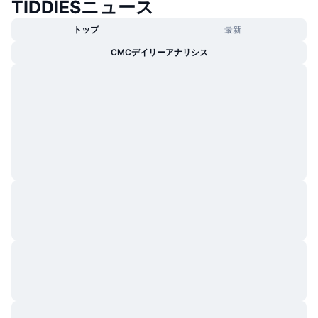
TIDDIESニュース
トレンド
暗号資産ETF
学ぶ
CMC MCP
トップ
最新
新着
ビットコインETF
CMCデイリーアナリシス
x402
ニュース
クリプト
イーサリアムETF
アカデミー
政治
テクニカル分析
リサーチ
スポーツ
RSI
ビデオ一覧
ファイナンス
MACD
暗号資産用語集
テック
デリバティブ
キャンペーン
NFT
概要
エアドロップ
NFT総合統計
清算
ダイヤモンド・リワード