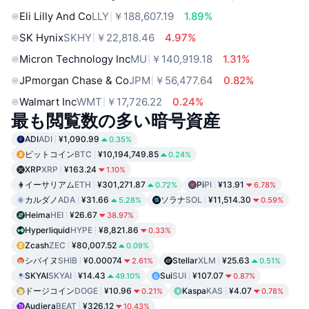
Eli Lilly And Co
LLY
￥188,607.19
1.89%
SK Hynix
SKHY
￥22,818.46
4.97%
Micron Technology Inc
MU
￥140,919.18
1.31%
JPmorgan Chase & Co
JPM
￥56,477.64
0.82%
Walmart Inc
WMT
￥17,726.22
0.24%
最も閲覧数の多い暗号資産
ADI
ADI
¥1,090.99
0.35%
ビットコイン
BTC
¥10,194,749.85
0.24%
XRP
XRP
¥163.24
1.10%
イーサリアム
ETH
¥301,271.87
Pi
PI
¥13.91
0.72%
6.78%
カルダノ
ADA
¥31.66
ソラナ
SOL
¥11,514.30
5.28%
0.59%
Heima
HEI
¥26.67
38.97%
Hyperliquid
HYPE
¥8,821.86
0.33%
Zcash
ZEC
¥80,007.52
0.09%
シバイヌ
SHIB
¥0.00074
Stellar
XLM
¥25.63
2.61%
0.51%
SKYAI
SKYAI
¥14.43
Sui
SUI
¥107.07
49.10%
0.87%
ドージコイン
DOGE
¥10.96
Kaspa
KAS
¥4.07
0.21%
0.78%
Audiera
BEAT
¥326.12
10.43%