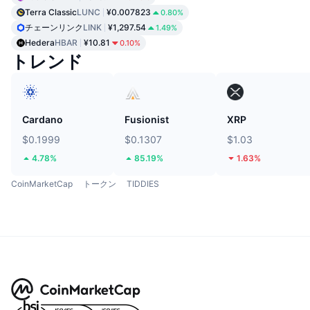
Terra Classic
LUNC
¥0.007823
0.80%
チェーンリンク
LINK
¥1,297.54
1.49%
Hedera
HBAR
¥10.81
0.10%
トレンド
Cardano
Fusionist
XRP
$0.1999
$0.1307
$1.03
4.78%
85.19%
1.63%
CoinMarketCap
トークン
TIDDIES