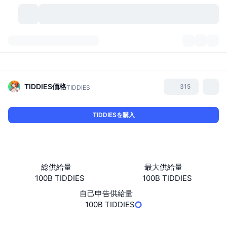
暗号資産
ダッシュボード
暗号資産
DexScan
市場数
ランキング
TIDDIES
価格
315
TIDDIES
シグナル
取引所
カテゴリー
New
市況概要
TIDDIESを購入
人気急上昇
コミュニティ
過去のスナップショット
現物市場
中央集権型取引所
新規
フィード
API
トークンのロック解除
暗号資産の数
現物
総供給量
最大供給量
100B TIDDIES
100B TIDDIES
値上がり銘柄
トピック
利回り
プロダクト
ビットコイントレジャリー
デリバティブ
API
自己申告供給量
ミームエクスプローラー
100B TIDDIES
ライブ
実世界資産
BNBトレジャリー
プロダクト
暗号資産API
分散型取引所
ウェブサイト
Website