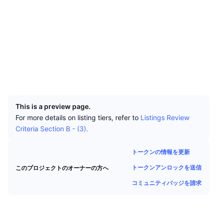
トップトレーダー
記事一覧
取引所の流入/流出
DEX API
コンバーター
ソーシャルメディア
リーダーボード
現物
コントラクト一覧
Tits9U...ksyiyK
センチメント
エンタープライズ
1.9
ニュースレター
インジケーター
トレンド
評価(CertiK)
デリバティブ
エクスプローラー
solscan.io
料金
CMC Launch
上場予定
恐怖と強欲指数・
ウォレット
リソース
CMCラボ
最近追加されたコイン
アルトコインシーズンインデックス
UCID
32652
CMC Max
上昇率上位＆下落率上位
市場サイクル指標
This is a preview page.
ドキュメンテーション
For more details on listing tiers, refer to
Listings Review
トップニュース
訪問数最多
ビットコインのドミナンス
Criteria Section B - (3).
よくある質問
Telegramボット
コミュニティセンチメント
CoinMarketCap 20インデックス
トークンの情報を更新
AIインテグレーション
広告掲載について
トークンアンロックを送信
このプロジェクトのオーナーの方へ
チェーンランキング
CoinMarketCap 100インデックス
コミュニティバッジを請求
CMCエージェントハブ
予測市場
ETFフロー
サイトウィジェット
スキルマーケットプレイス