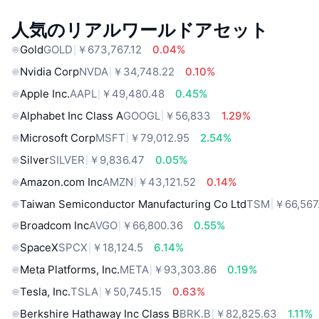
人気のリアルワールドアセット
Gold
GOLD
￥673,767.12
0.04%
Nvidia Corp
NVDA
￥34,748.22
0.10%
Apple Inc.
AAPL
￥49,480.48
0.45%
Alphabet Inc Class A
GOOGL
￥56,833
1.29%
Microsoft Corp
MSFT
￥79,012.95
2.54%
Silver
SILVER
￥9,836.47
0.05%
Amazon.com Inc
AMZN
￥43,121.52
0.14%
Taiwan Semiconductor Manufacturing Co Ltd
TSM
￥66,567
Broadcom Inc
AVGO
￥66,800.36
0.55%
SpaceX
SPCX
￥18,124.5
6.14%
Meta Platforms, Inc.
META
￥93,303.86
0.19%
Tesla, Inc.
TSLA
￥50,745.15
0.63%
Berkshire Hathaway Inc Class B
BRK.B
￥82,825.63
1.11%