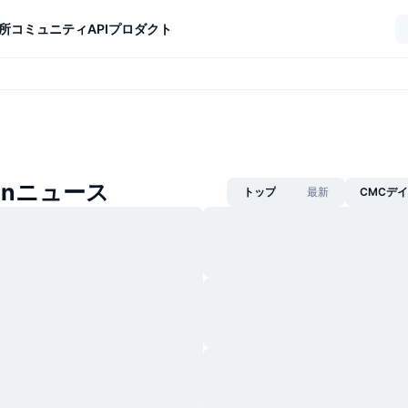
所
コミュニティ
API
プロダクト
oinニュース
トップ
最新
CMCデ