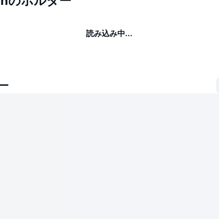
oinのホルダー
読み込み中...
ー