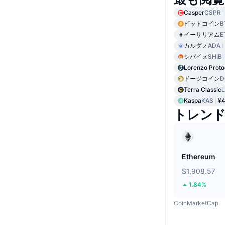
Casper
CSPR
ビットコイン
B
イーサリアム
E
カルダノ
ADA
シバイヌ
SHIB
Lorenzo Proto
ドージコイン
D
Terra Classic
Kaspa
KAS
¥4
トレン
Ethereum
$1,908.57
1.84%
CoinMarketCap