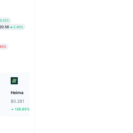
0.12%
20.56
2.40%
.80%
Heima
Grvt
$0.281
$0.319
126.65%
22.09%