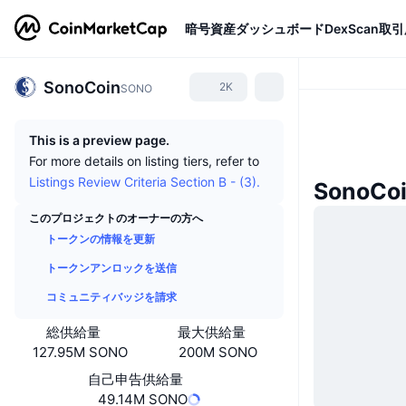
暗号資産
ダッシュボード
DexScan
取引
SonoCoin
2K
SONO
This is a preview page.
For more details on listing tiers, refer to
Listings Review Criteria Section B - (3).
SonoC
このプロジェクトのオーナーの方へ
トークンの情報を更新
トークンアンロックを送信
コミュニティバッジを請求
総供給量
最大供給量
127.95M SONO
200M SONO
自己申告供給量
49.14M SONO