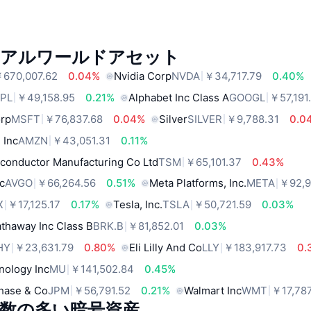
リアルワールドアセット
670,007.62
0.04%
Nvidia Corp
NVDA
￥34,717.79
0.40%
PL
￥49,158.95
0.21%
Alphabet Inc Class A
GOOGL
￥57,191
orp
MSFT
￥76,837.68
0.04%
Silver
SILVER
￥9,788.31
0.0
 Inc
AMZN
￥43,051.31
0.11%
conductor Manufacturing Co Ltd
TSM
￥65,101.37
0.43%
c
AVGO
￥66,264.56
0.51%
Meta Platforms, Inc.
META
￥92,9
X
￥17,125.17
0.17%
Tesla, Inc.
TSLA
￥50,721.59
0.03%
thaway Inc Class B
BRK.B
￥81,852.01
0.03%
HY
￥23,631.79
0.80%
Eli Lilly And Co
LLY
￥183,917.73
0.
nology Inc
MU
￥141,502.84
0.45%
hase & Co
JPM
￥56,791.52
0.21%
Walmart Inc
WMT
￥17,787
数の多い暗号資産