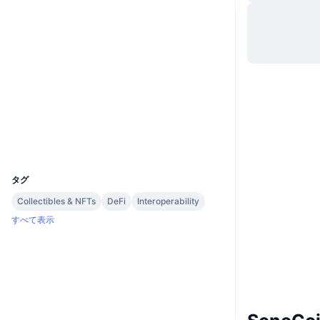
ウェブサイト
Website
Whitepaper
ソーシャルメディア
0x0D15...f74bF3
コントラクト一覧
etherscan.io
エクスプローラー
ウォレット
UCID
5420
タグ
Collectibles & NFTs
DeFi
Interoperability
すべて表示