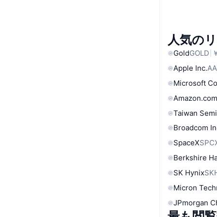
人気の
Gold
GOLD
￥
Apple Inc.
AA
Microsoft C
Amazon.com
Taiwan Semi
Broadcom In
SpaceX
SPC
Berkshire Ha
SK Hynix
SK
Micron Tech
JPmorgan C
最も閲覧