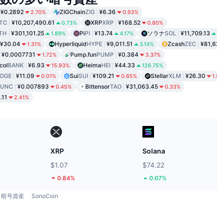
¥0.2892
ZIGChain
ZIG
¥6.36
2.70%
0.93%
TC
¥10,207,490.61
XRP
XRP
¥168.52
0.73%
0.80%
TH
¥301,101.25
Pi
PI
¥13.74
ソラナ
SOL
¥11,709.13
1.89%
4.17%
¥30.04
Hyperliquid
HYPE
¥9,011.51
Zcash
ZEC
¥81,6
1.31%
3.14%
¥0.0007731
Pump.fun
PUMP
¥0.384
1.72%
3.37%
col
BANK
¥6.93
Heima
HEI
¥44.33
15.93%
126.75%
OGE
¥11.09
Sui
SUI
¥109.21
Stellar
XLM
¥26.30
0.01%
0.65%
1
LUNC
¥0.007893
Bittensor
TAO
¥31,063.45
0.45%
0.33%
.11
2.41%
ド
XRP
Solana
$1.07
$74.22
0.84%
0.07%
暗号資産
SonoCoin