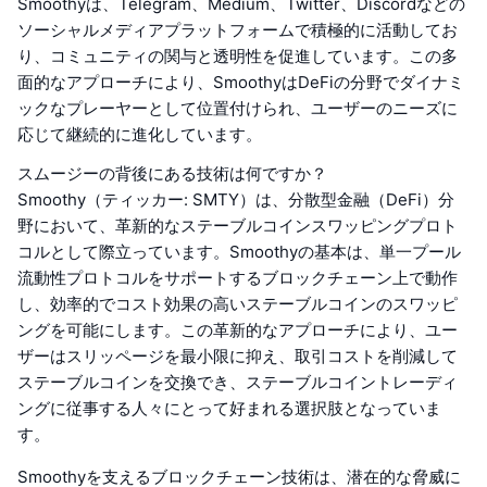
Smoothyは、Telegram、Medium、Twitter、Discordなどの
ソーシャルメディアプラットフォームで積極的に活動してお
り、コミュニティの関与と透明性を促進しています。この多
面的なアプローチにより、SmoothyはDeFiの分野でダイナミ
ックなプレーヤーとして位置付けられ、ユーザーのニーズに
応じて継続的に進化しています。
スムージーの背後にある技術は何ですか？
Smoothy（ティッカー: SMTY）は、分散型金融（DeFi）分
野において、革新的なステーブルコインスワッピングプロト
コルとして際立っています。Smoothyの基本は、単一プール
流動性プロトコルをサポートするブロックチェーン上で動作
し、効率的でコスト効果の高いステーブルコインのスワッピ
ングを可能にします。この革新的なアプローチにより、ユー
ザーはスリッページを最小限に抑え、取引コストを削減して
ステーブルコインを交換でき、ステーブルコイントレーディ
ングに従事する人々にとって好まれる選択肢となっていま
す。
Smoothyを支えるブロックチェーン技術は、潜在的な脅威に