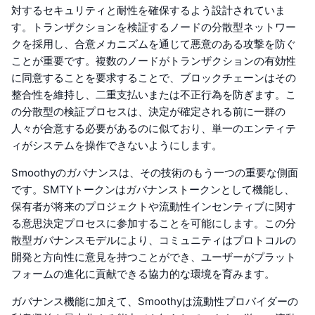
対するセキュリティと耐性を確保するよう設計されていま
す。トランザクションを検証するノードの分散型ネットワー
クを採用し、合意メカニズムを通じて悪意のある攻撃を防ぐ
ことが重要です。複数のノードがトランザクションの有効性
に同意することを要求することで、ブロックチェーンはその
整合性を維持し、二重支払いまたは不正行為を防ぎます。こ
の分散型の検証プロセスは、決定が確定される前に一群の
人々が合意する必要があるのに似ており、単一のエンティテ
ィがシステムを操作できないようにします。
Smoothyのガバナンスは、その技術のもう一つの重要な側面
です。SMTYトークンはガバナンストークンとして機能し、
保有者が将来のプロジェクトや流動性インセンティブに関す
る意思決定プロセスに参加することを可能にします。この分
散型ガバナンスモデルにより、コミュニティはプロトコルの
開発と方向性に意見を持つことができ、ユーザーがプラット
フォームの進化に貢献できる協力的な環境を育みます。
ガバナンス機能に加えて、Smoothyは流動性プロバイダーの