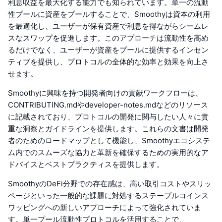
利息収益を最大化する能力でも知られています。単一の流動
性プールに資産をプールすることで、Smoothyは資本の利用
を最適化し、ユーザーが保有資産で利息を得ながらシームレ
スなスワップを促進します。このアプローチは流動性を高め
るだけでなく、ユーザーが資産をプールに提供するインセン
ティブを提供し、プロトコルの全体的な効率と効果を向上さ
せます。
Smoothyに興味を持つ開発者向けの貢献ワークフローは、
CONTRIBUTING.mdやdeveloper-notes.mdなどのリソース
に記載されており、プロトコルの開発に関与したい人々に貴
重な洞察とガイドラインを提供します。これらの文書は開発
者のためのロードマップとして機能し、Smoothyエコシステ
ム内でのスムーズな協力と革新を確保するための実用的なア
ドバイスとベストプラクティスを提供します。
SmoothyのDeFi分野での存在感は、高い取引コストやスリッ
ページといった一般的な課題に対処するステーブルコインス
ワッピングへの新しいアプローチによって強化されていま
す。単一プール流動性プロトコルを活用することで、