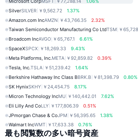
Microsoft Corp
MSFT
￥77,288.14
1.06%
Silver
SILVER
￥9,562.72
1.37%
Amazon.com Inc
AMZN
￥43,766.35
2.32%
Taiwan Semiconductor Manufacturing Co Ltd
TSM
￥65,728
Broadcom Inc
AVGO
￥65,767.1
6.61%
SpaceX
SPCX
￥18,269.33
9.43%
Meta Platforms, Inc.
META
￥92,859.82
0.39%
Tesla, Inc.
TSLA
￥51,239.42
1.64%
Berkshire Hathaway Inc Class B
BRK.B
￥81,398.79
0.80%
SK Hynix
SKHY
￥24,454.75
8.17%
Micron Technology Inc
MU
￥140,442.01
7.62%
Eli Lilly And Co
LLY
￥177,806.39
0.51%
JPmorgan Chase & Co
JPM
￥56,395.65
1.38%
Walmart Inc
WMT
￥17,633.38
0.76%
最も閲覧数の多い暗号資産