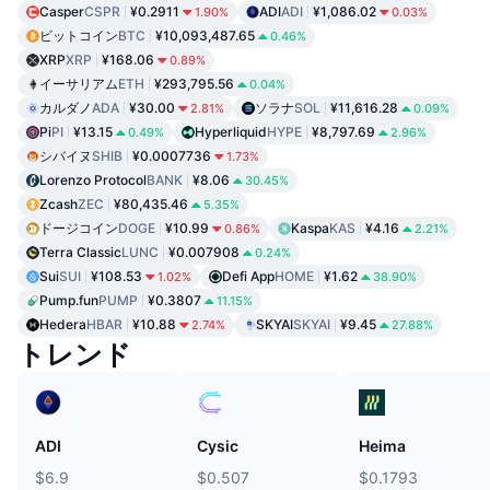
Casper
CSPR
¥0.2911
ADI
ADI
¥1,086.02
1.90%
0.03%
ビットコイン
BTC
¥10,093,487.65
0.46%
XRP
XRP
¥168.06
0.89%
イーサリアム
ETH
¥293,795.56
0.04%
カルダノ
ADA
¥30.00
ソラナ
SOL
¥11,616.28
2.81%
0.09%
Pi
PI
¥13.15
Hyperliquid
HYPE
¥8,797.69
0.49%
2.96%
シバイヌ
SHIB
¥0.0007736
1.73%
Lorenzo Protocol
BANK
¥8.06
30.45%
Zcash
ZEC
¥80,435.46
5.35%
ドージコイン
DOGE
¥10.99
Kaspa
KAS
¥4.16
0.86%
2.21%
Terra Classic
LUNC
¥0.007908
0.24%
Sui
SUI
¥108.53
Defi App
HOME
¥1.62
1.02%
38.90%
Pump.fun
PUMP
¥0.3807
11.15%
Hedera
HBAR
¥10.88
SKYAI
SKYAI
¥9.45
2.74%
27.88%
トレンド
ADI
Cysic
Heima
$6.9
$0.507
$0.1793