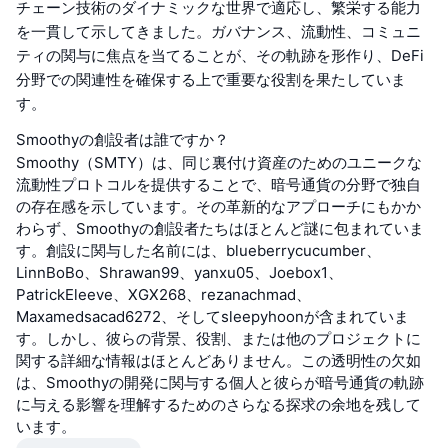
チェーン技術のダイナミックな世界で適応し、繁栄する能力
を一貫して示してきました。ガバナンス、流動性、コミュニ
ティの関与に焦点を当てることが、その軌跡を形作り、DeFi
分野での関連性を確保する上で重要な役割を果たしていま
す。
Smoothyの創設者は誰ですか？
Smoothy（SMTY）は、同じ裏付け資産のためのユニークな
流動性プロトコルを提供することで、暗号通貨の分野で独自
の存在感を示しています。その革新的なアプローチにもかか
わらず、Smoothyの創設者たちはほとんど謎に包まれていま
す。創設に関与した名前には、blueberrycucumber、
LinnBoBo、Shrawan99、yanxu05、Joebox1、
PatrickEleeve、XGX268、rezanachmad、
Maxamedsacad6272、そしてsleepyhoonが含まれていま
す。しかし、彼らの背景、役割、または他のプロジェクトに
関する詳細な情報はほとんどありません。この透明性の欠如
は、Smoothyの開発に関与する個人と彼らが暗号通貨の軌跡
に与える影響を理解するためのさらなる探求の余地を残して
います。