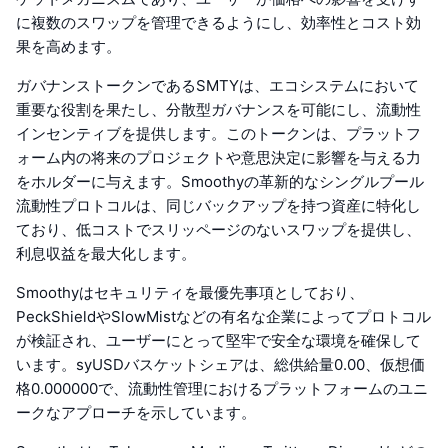
に複数のスワップを管理できるようにし、効率性とコスト効
果を高めます。
ガバナンストークンであるSMTYは、エコシステムにおいて
重要な役割を果たし、分散型ガバナンスを可能にし、流動性
インセンティブを提供します。このトークンは、プラットフ
ォーム内の将来のプロジェクトや意思決定に影響を与える力
をホルダーに与えます。Smoothyの革新的なシングルプール
流動性プロトコルは、同じバックアップを持つ資産に特化し
ており、低コストでスリッページのないスワップを提供し、
利息収益を最大化します。
Smoothyはセキュリティを最優先事項としており、
PeckShieldやSlowMistなどの有名な企業によってプロトコル
が検証され、ユーザーにとって堅牢で安全な環境を確保して
います。syUSDバスケットシェアは、総供給量0.00、仮想価
格0.000000で、流動性管理におけるプラットフォームのユニ
ークなアプローチを示しています。