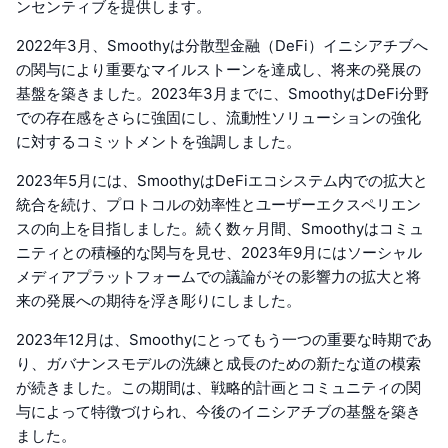
ンセンティブを提供します。
2022年3月、Smoothyは分散型金融（DeFi）イニシアチブへ
の関与により重要なマイルストーンを達成し、将来の発展の
基盤を築きました。2023年3月までに、SmoothyはDeFi分野
での存在感をさらに強固にし、流動性ソリューションの強化
に対するコミットメントを強調しました。
2023年5月には、SmoothyはDeFiエコシステム内での拡大と
統合を続け、プロトコルの効率性とユーザーエクスペリエン
スの向上を目指しました。続く数ヶ月間、Smoothyはコミュ
ニティとの積極的な関与を見せ、2023年9月にはソーシャル
メディアプラットフォームでの議論がその影響力の拡大と将
来の発展への期待を浮き彫りにしました。
2023年12月は、Smoothyにとってもう一つの重要な時期であ
り、ガバナンスモデルの洗練と成長のための新たな道の模索
が続きました。この期間は、戦略的計画とコミュニティの関
与によって特徴づけられ、今後のイニシアチブの基盤を築き
ました。