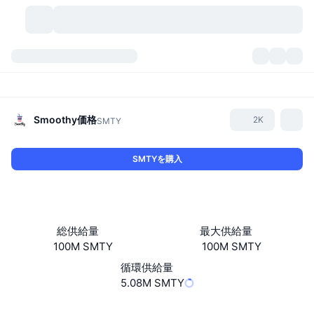
暗号資産
ダッシュボード
暗号資産
DexScan
市場数
ランキング
Smoothy
価格
2K
SMTY
シグナル
取引所
カテゴリー
New
市況概要
SMTYを購入
人気急上昇
コミュニティ
過去のスナップショット
現物市場
中央集権型取引所
新規
フィード
API
トークンのロック解除
暗号資産の数
現物
総供給量
最大供給量
100M SMTY
100M SMTY
値上がり銘柄
トピック
利回り
プロダクト
ビットコイントレジャリー
デリバティブ
API
循環供給量
ミームエクスプローラー
5.08M SMTY
ライブ
実世界資産
BNBトレジャリー
プロダクト
暗号資産API
分散型取引所
ウェブサイト
Website