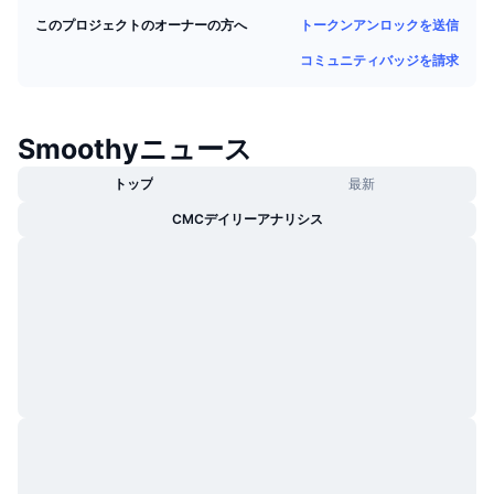
トレンド
暗号資産ETF
トークンアンロックを送信
このプロジェクトのオーナーの方へ
学ぶ
CMC MCP
コミュニティバッジを請求
新着
ビットコインETF
x402
ニュース
クリプト
イーサリアムETF
Smoothyニュース
アカデミー
政治
トップ
最新
テクニカル分析
リサーチ
CMCデイリーアナリシス
スポーツ
RSI
ビデオ一覧
ファイナンス
MACD
暗号資産用語集
テック
デリバティブ
キャンペーン
NFT
概要
エアドロップ
NFT総合統計
清算
ダイヤモンド・リワード