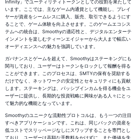
Infinity」でユーティリティトークンとしての役割を果たして
います。ここでは、主なゲーム内通貨として機能し、プレイ
ヤーが資産をシームレスに購入、販売、取引できるようにす
ることで、ゲーム体験を向上させます。このゲームエコシス
テムへの統合は、Smoothyの適応性と、デジタルエンターテ
インメントを楽しむティーンエイジャーから大人まで幅広い
オーディエンスへの魅力を強調しています。
ガバナンスとゲームを超えて、Smoothyはステーキングにも
関与しており、ユーザーはトークンをロックして報酬を得る
ことができます。このプロセスは、SMTYの保有を奨励する
だけでなく、ネットワークの安定性とセキュリティにも貢献
します。ステーキングは、パッシブインカムを得る機会をユ
ーザーに提供し、長期的な投資戦略に興味がある人々にとっ
て魅力的な機能となっています。
Smoothyのユニークな流動性プロトコルは、もう一つの注目
すべきアプリケーションです。これは、同じバックの資産を
低コストでスリッページなしにスワップすることを専門とし
ており、ユーザーは高額な手数料をかけずに、また価値を失