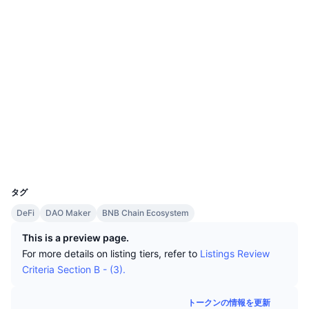
トップトレーダー
記事一覧
取引所の流入/流出
DEX API
コンバーター
ソーシャルメディア
リーダーボード
現物
0xbF77...003283
センチメント
エンタープライズ
ニュースレター
コントラクト一覧
インジケーター
トレンド
デリバティブ
3.6
評価(CertiK)
料金
CMC Launch
上場予定
恐怖と強欲指数・
監査
リソース
CMCラボ
最近追加されたコイン
アルトコインシーズンインデックス
bscscan.com
エクスプローラー
CMC Max
上昇率上位＆下落率上位
市場サイクル指標
ウォレット
ドキュメンテーション
UCID
7594
トップニュース
訪問数最多
ビットコインのドミナンス
よくある質問
タグ
Telegramボット
コミュニティセンチメント
CoinMarketCap 20インデックス
DeFi
DAO Maker
BNB Chain Ecosystem
AIインテグレーション
This is a preview page.
広告掲載について
チェーンランキング
CoinMarketCap 100インデックス
For more details on listing tiers, refer to
Listings Review
CMCエージェントハブ
Criteria Section B - (3).
予測市場
ETFフロー
サイトウィジェット
スキルマーケットプレイス
トークンの情報を更新