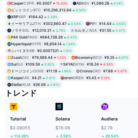
Casper
CSPR
¥0.3007
ADI
ADI
¥1,086.28
15.43%
0.14%
ビットコイン
BTC
¥10,256,313.64
0.50%
XRP
XRP
¥164.42
2.28%
イーサリアム
ETH
¥302,860.47
Pi
PI
¥14.44
0.54%
3.63%
ソラナ
SOL
¥12,010.31
カルダノ
ADA
¥31.55
3.76%
0.47%
PAX Gold
PAXG
¥684,728.28
0.47%
Hyperliquid
HYPE
¥8,654.14
1.04%
シバイヌ
SHIB
¥0.0007321
1.15%
Zcash
ZEC
¥79,589.44
Biconomy
BICO
¥9.25
1.23%
8.67%
Sui
SUI
¥109.59
SKYAI
SKYAI
¥18.24
3.82%
4.58%
ドージコイン
DOGE
¥11.19
Cronos
CRO
¥7.88
1.96%
5.67%
Kaspa
KAS
¥4.21
siren
SIREN
¥5.43
2.01%
0.13%
Stellar
XLM
¥26.06
2.61%
トレンド
Tutorial
Solana
Audiera
$0.08055
$76.06
$2.78
114.28%
3.56%
29.54%