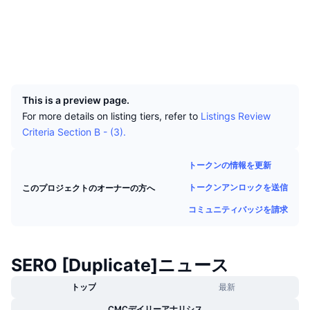
トップトレーダー
記事一覧
取引所の流入/流出
DEX API
コンバーター
リーダーボード
現物
ソーシャルメディア
センチメント
エンタープライズ
ニュースレター
インジケーター
トレンド
デリバティブ
エクスプローラー
explorer.web.sero.cash
UCID
4095
料金
CMC Launch
上場予定
恐怖と強欲指数・
This is a preview page.
リソース
CMCラボ
最近追加されたコイン
アルトコインシーズンインデックス
For more details on listing tiers, refer to
Listings Review
Criteria Section B - (3).
CMC Max
上昇率上位＆下落率上位
市場サイクル指標
ドキュメンテーション
トークンの情報を更新
トップニュース
訪問数最多
ビットコインのドミナンス
トークンアンロックを送信
このプロジェクトのオーナーの方へ
よくある質問
Telegramボット
コミュニティバッジを請求
コミュニティセンチメント
CoinMarketCap 20インデックス
AIインテグレーション
広告掲載について
チェーンランキング
CoinMarketCap 100インデックス
SERO [Duplicate]ニュース
CMCエージェントハブ
予測市場
トップ
最新
ETFフロー
サイトウィジェット
スキルマーケットプレイス
CMCデイリーアナリシス