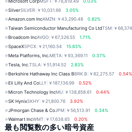
Microsoft Corp
MSFT
￥78,819.49
0.03%
Silver
SILVER
￥10,031.66
3.05%
Amazon.com Inc
AMZN
￥43,290.48
0.82%
Taiwan Semiconductor Manufacturing Co Ltd
TSM
￥66,374
Broadcom Inc
AVGO
￥67,326.55
1.71%
SpaceX
SPCX
￥21,160.54
15.83%
Meta Platforms, Inc.
META
￥93,369.11
0.37%
Tesla, Inc.
TSLA
￥51,914.52
2.83%
Berkshire Hathaway Inc Class B
BRK.B
￥82,275.57
0.54
Eli Lilly And Co
LLY
￥187,136.99
0.52%
Micron Technology Inc
MU
￥138,858.61
0.44%
SK Hynix
SKHY
￥21,800.76
3.92%
JPmorgan Chase & Co
JPM
￥56,513.91
0.34%
Walmart Inc
WMT
￥17,638.65
0.20%
最も閲覧数の多い暗号資産