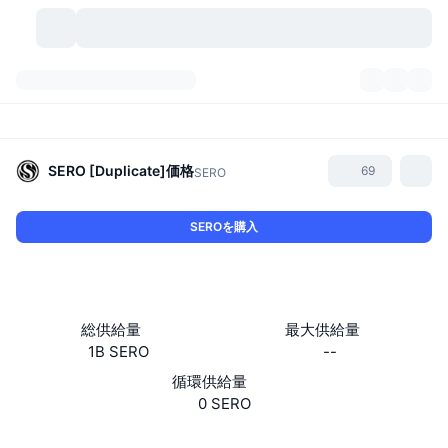
暗号資産
ダッシュボード
暗号資産
DexScan
市場数
ランキング
SERO [Duplicate]
価格
69
SERO
シグナル
取引所
カテゴリー
New
市況概要
SEROを購入
人気急上昇
コミュニティ
過去のスナップショット
現物市場
中央集権型取引所
新規
フィード
API
トークンのロック解除
暗号資産の数
現物
総供給量
最大供給量
1B SERO
--
値上がり銘柄
トピック
利回り
プロダクト
ビットコイントレジャリー
デリバティブ
API
循環供給量
ミームエクスプローラー
0 SERO
ライブ
実世界資産
BNBトレジャリー
プロダクト
暗号資産API
分散型取引所
ウェブサイト
Website
Whitepaper