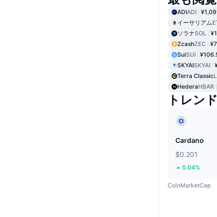
ADI
ADI
¥1,09
イーサリアム
E
ソラナ
SOL
¥1
Zcash
ZEC
¥7
Sui
SUI
¥106.
SKYAI
SKYAI
Terra Classic
Hedera
HBAR
トレン
Cardano
$0.201
5.04%
CoinMarketCap