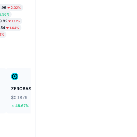
3.96
2.02%
5.56%
9.82
1.17%
.54
1.64%
29%
ZEROBASE
Fusionist
$0.1879
$0.1158
48.67%
63.31%