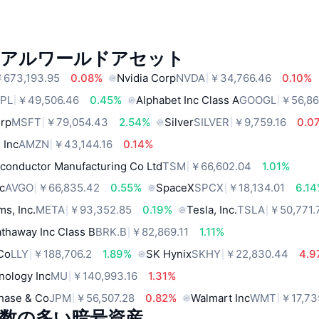
リアルワールドアセット
673,193.95
0.08%
Nvidia Corp
NVDA
￥34,766.46
0.10%
PL
￥49,506.46
0.45%
Alphabet Inc Class A
GOOGL
￥56,86
orp
MSFT
￥79,054.43
2.54%
Silver
SILVER
￥9,759.16
0.0
 Inc
AMZN
￥43,144.16
0.14%
conductor Manufacturing Co Ltd
TSM
￥66,602.04
1.01%
c
AVGO
￥66,835.42
0.55%
SpaceX
SPCX
￥18,134.01
6.1
ms, Inc.
META
￥93,352.85
0.19%
Tesla, Inc.
TSLA
￥50,771.
thaway Inc Class B
BRK.B
￥82,869.11
1.11%
 Co
LLY
￥188,706.2
1.89%
SK Hynix
SKHY
￥22,830.44
4.9
nology Inc
MU
￥140,993.16
1.31%
hase & Co
JPM
￥56,507.28
0.82%
Walmart Inc
WMT
￥17,73
数の多い暗号資産