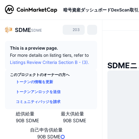
暗号資産
ダッシュボード
DexScan
取引
SDME
203
SDME
This is a preview page.
For more details on listing tiers, refer to
Listings Review Criteria Section B - (3).
SDME
このプロジェクトのオーナーの方へ
トークンの情報を更新
トークンアンロックを送信
コミュニティバッジを請求
総供給量
最大供給量
90B SDME
90B SDME
自己申告供給量
90B SDME