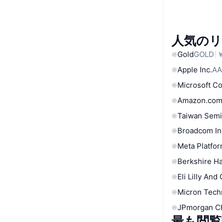
人気の
Gold
GOLD
￥
Apple Inc.
AA
Microsoft C
Amazon.com
Taiwan Semi
Broadcom In
Meta Platfor
Berkshire Ha
Eli Lilly And
Micron Tech
JPmorgan C
最も閲覧