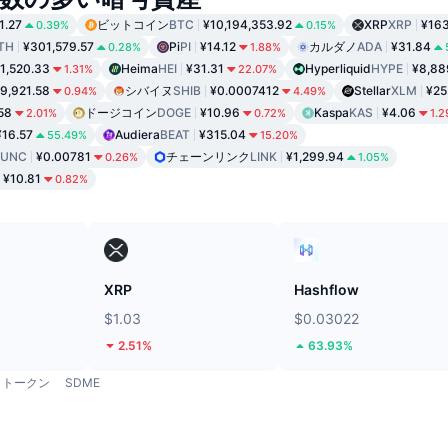
1.27
ビットコイン
BTC
¥10,194,353.92
XRP
XRP
¥16
0.39%
0.15%
TH
¥301,579.57
Pi
PI
¥14.12
カルダノ
ADA
¥31.84
0.28%
1.88%
1,520.33
Heima
HEI
¥31.31
Hyperliquid
HYPE
¥8,88
1.31%
22.07%
9,921.58
シバイヌ
SHIB
¥0.0007412
Stellar
XLM
¥25
0.94%
4.49%
58
ドージコイン
DOGE
¥10.96
Kaspa
KAS
¥4.06
2.01%
0.72%
1.
¥16.57
Audiera
BEAT
¥315.04
55.49%
15.20%
LUNC
¥0.00781
チェーンリンク
LINK
¥1,299.94
0.26%
1.05%
¥10.81
0.82%
ド
XRP
Hashflow
$1.03
$0.03022
2.51%
63.93%
トークン
SDME