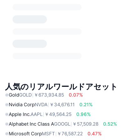
人気のリアルワールドアセット
Gold
GOLD
￥673,934.85
0.07%
Nvidia Corp
NVDA
￥34,676.11
0.21%
Apple Inc.
AAPL
￥49,564.25
0.96%
Alphabet Inc Class A
GOOGL
￥57,509.28
0.52%
Microsoft Corp
MSFT
￥76,587.22
0.47%