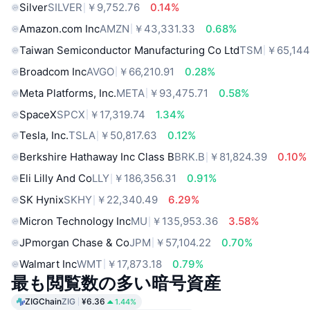
Silver
SILVER
￥9,752.76
0.14%
Amazon.com Inc
AMZN
￥43,331.33
0.68%
Taiwan Semiconductor Manufacturing Co Ltd
TSM
￥65,144
Broadcom Inc
AVGO
￥66,210.91
0.28%
Meta Platforms, Inc.
META
￥93,475.71
0.58%
SpaceX
SPCX
￥17,319.74
1.34%
Tesla, Inc.
TSLA
￥50,817.63
0.12%
Berkshire Hathaway Inc Class B
BRK.B
￥81,824.39
0.10%
Eli Lilly And Co
LLY
￥186,356.31
0.91%
SK Hynix
SKHY
￥22,340.49
6.29%
Micron Technology Inc
MU
￥135,953.36
3.58%
JPmorgan Chase & Co
JPM
￥57,104.22
0.70%
Walmart Inc
WMT
￥17,873.18
0.79%
最も閲覧数の多い暗号資産
ZIGChain
ZIG
¥6.36
1.44%