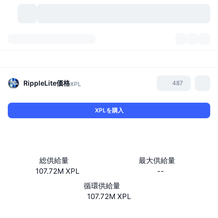
暗号資産
ダッシュボード
暗号資産
DexScan
市場数
ランキング
RippleLite
価格
487
XPL
シグナル
取引所
カテゴリー
New
市況概要
XPLを購入
人気急上昇
コミュニティ
過去のスナップショット
現物市場
中央集権型取引所
新規
フィード
API
トークンのロック解除
暗号資産の数
現物
総供給量
最大供給量
107.72M XPL
--
値上がり銘柄
トピック
利回り
プロダクト
ビットコイントレジャリー
デリバティブ
API
循環供給量
ミームエクスプローラー
107.72M XPL
ライブ
実世界資産
BNBトレジャリー
プロダクト
暗号資産API
分散型取引所
ソーシャルメディア