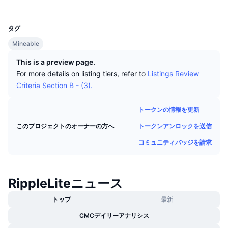
トップトレーダー
記事一覧
取引所の流入/流出
DEX API
コンバーター
UCID
リーダーボード
現物
827
センチメント
タグ
エンタープライズ
ニュースレター
インジケーター
トレンド
デリバティブ
Mineable
料金
CMC Launch
上場予定
恐怖と強欲指数・
This is a preview page.
For more details on listing tiers, refer to
Listings Review
リソース
CMCラボ
最近追加されたコイン
アルトコインシーズンインデックス
Criteria Section B - (3).
CMC Max
上昇率上位＆下落率上位
市場サイクル指標
トークンの情報を更新
ドキュメンテーション
トークンアンロックを送信
このプロジェクトのオーナーの方へ
トップニュース
訪問数最多
ビットコインのドミナンス
よくある質問
コミュニティバッジを請求
Telegramボット
コミュニティセンチメント
CoinMarketCap 20インデックス
AIインテグレーション
広告掲載について
RippleLiteニュース
チェーンランキング
CoinMarketCap 100インデックス
CMCエージェントハブ
トップ
最新
予測市場
ETFフロー
サイトウィジェット
CMCデイリーアナリシス
スキルマーケットプレイス