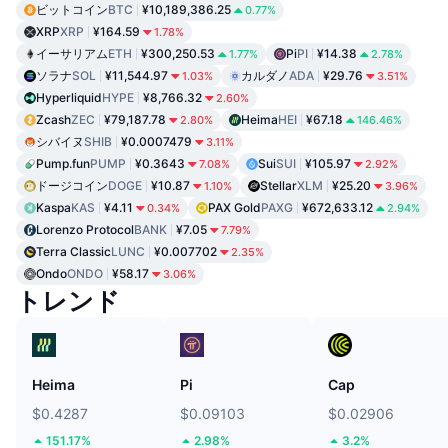
ビットコイン
BTC
¥10,189,386.25
0.77%
XRP
XRP
¥164.59
1.78%
イーサリアム
ETH
¥300,250.53
Pi
PI
¥14.38
1.77%
2.78%
ソラナ
SOL
¥11,544.97
カルダノ
ADA
¥29.76
1.03%
3.51%
Hyperliquid
HYPE
¥8,766.32
2.60%
Zcash
ZEC
¥79,187.78
Heima
HEI
¥67.18
2.80%
146.46%
シバイヌ
SHIB
¥0.0007479
3.11%
Pump.fun
PUMP
¥0.3643
Sui
SUI
¥105.97
7.08%
2.92%
ドージコイン
DOGE
¥10.87
Stellar
XLM
¥25.20
1.10%
3.96%
Kaspa
KAS
¥4.11
PAX Gold
PAXG
¥672,633.12
0.34%
2.94%
Lorenzo Protocol
BANK
¥7.05
7.79%
Terra Classic
LUNC
¥0.007702
2.35%
Ondo
ONDO
¥58.17
3.06%
トレンド
Heima
Pi
Cap
$0.4287
$0.09103
$0.02906
151.17%
2.98%
3.2%