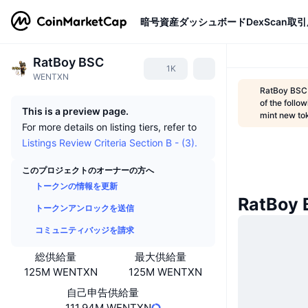
暗号資産
ダッシュボード
DexScan
取引
RatBoy BSC
1K
WENTXN
RatBoy BSC 
of the follo
This is a preview page.
mint new tok
For more details on listing tiers, refer to
Listings Review Criteria Section B - (3).
このプロジェクトのオーナーの方へ
トークンの情報を更新
RatBo
トークンアンロックを送信
コミュニティバッジを請求
総供給量
最大供給量
125M WENTXN
125M WENTXN
自己申告供給量
111.94M WENTXN