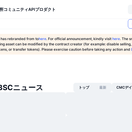
所
コミュニティ
API
プロダクト
has rebranded from to
here
. For official announcement, kindly visit
here
.
The s
wing asset can be modified by the contract creator (for example: disable selling
ens, or transfer tokens). Please exercise caution before taking any action and
y BSCニュース
トップ
最新
CMCデ