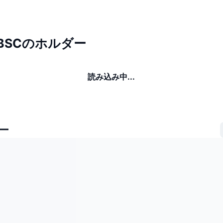
y BSCのホルダー
読み込み中...
ー