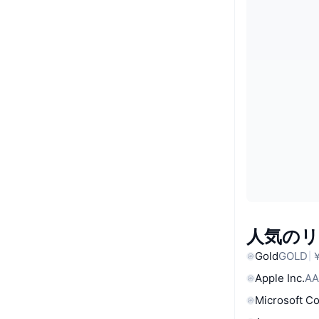
人気の
Gold
GOLD
￥
Apple Inc.
AA
Microsoft C