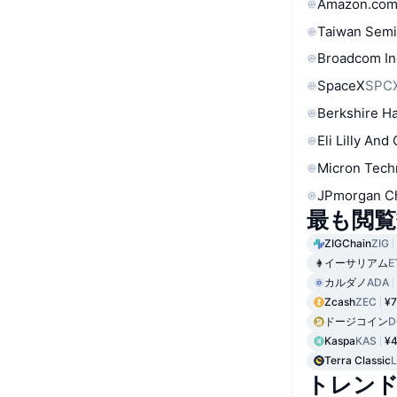
Amazon.com
Taiwan Semi
Broadcom In
SpaceX
SPC
Berkshire Ha
Eli Lilly And
Micron Tech
JPmorgan C
最も閲覧
ZIGChain
ZIG
イーサリアム
E
カルダノ
ADA
Zcash
ZEC
¥7
ドージコイン
D
Kaspa
KAS
¥4
Terra Classic
トレン