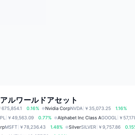
リアルワールドアセット
675,854.1
0.16%
Nvidia Corp
NVDA
￥35,073.25
1.16%
PL
￥49,563.09
0.77%
Alphabet Inc Class A
GOOGL
￥57,17
orp
MSFT
￥78,236.43
1.48%
Silver
SILVER
￥9,757.86
0.1