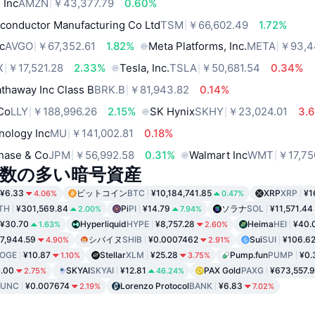
 Inc
AMZN
￥43,377.79
0.60%
conductor Manufacturing Co Ltd
TSM
￥66,602.49
1.72%
c
AVGO
￥67,352.61
1.82%
Meta Platforms, Inc.
META
￥93,4
X
￥17,521.28
2.33%
Tesla, Inc.
TSLA
￥50,681.54
0.34%
thaway Inc Class B
BRK.B
￥81,943.82
0.14%
 Co
LLY
￥188,996.26
2.15%
SK Hynix
SKHY
￥23,024.01
3.
nology Inc
MU
￥141,002.81
0.18%
hase & Co
JPM
￥56,992.58
0.31%
Walmart Inc
WMT
￥17,75
数の多い暗号資産
¥6.33
ビットコイン
BTC
¥10,184,741.85
XRP
XRP
¥1
4.06%
0.47%
TH
¥301,569.84
Pi
PI
¥14.79
ソラナ
SOL
¥11,571.44
2.00%
7.94%
¥30.70
Hyperliquid
HYPE
¥8,757.28
Heima
HEI
¥40.
1.63%
2.60%
7,944.59
シバイヌ
SHIB
¥0.0007462
Sui
SUI
¥106.6
4.90%
2.91%
OGE
¥10.87
Stellar
XLM
¥25.28
Pump.fun
PUMP
¥0.
1.10%
3.75%
.00
SKYAI
SKYAI
¥12.81
PAX Gold
PAXG
¥673,557.
2.75%
46.24%
LUNC
¥0.007674
Lorenzo Protocol
BANK
¥6.83
2.19%
7.02%
ド