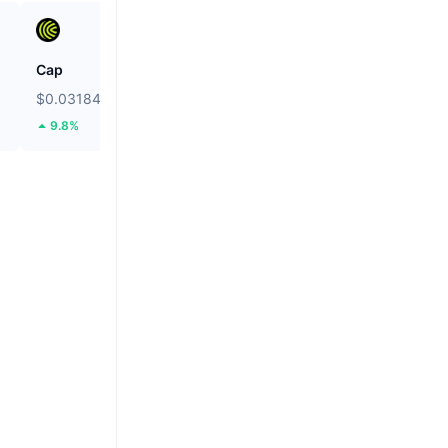
Cap
Cartesi
$0.03184
$0.03597
9.8%
67.01%