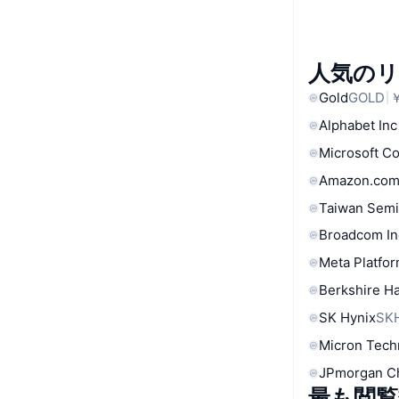
人気の
Gold
GOLD
￥
Alphabet Inc
Microsoft C
Amazon.com
Taiwan Semi
Broadcom In
Meta Platfor
Berkshire Ha
SK Hynix
SK
Micron Tech
JPmorgan C
最も閲覧