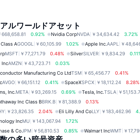
リアルワールドアセット
668,658.81
0.92%
Nvidia Corp
NVDA
￥34,634.42
3.72%
 Class A
GOOGL
￥60,105.99
1.02%
Apple Inc.
AAPL
￥48,646
orp
MSFT
￥77,271.79
0.48%
Silver
SILVER
￥9,834.29
0.11
 Inc
AMZN
￥43,723.71
0.03%
conductor Manufacturing Co Ltd
TSM
￥65,456.77
0.41%
c
AVGO
￥66,151.12
0.41%
SpaceX
SPCX
￥18,112.24
8.28%
ms, Inc.
META
￥93,269.15
0.69%
Tesla, Inc.
TSLA
￥51,153.
thaway Inc Class B
BRK.B
￥81,388.9
0.13%
HY
￥23,826.35
2.04%
Eli Lilly And Co
LLY
￥183,462.96
4
nology Inc
MU
￥143,067.94
1.72%
hase & Co
JPM
￥56,810.53
0.85%
Walmart Inc
WMT
￥17,79
数の多い暗号資産