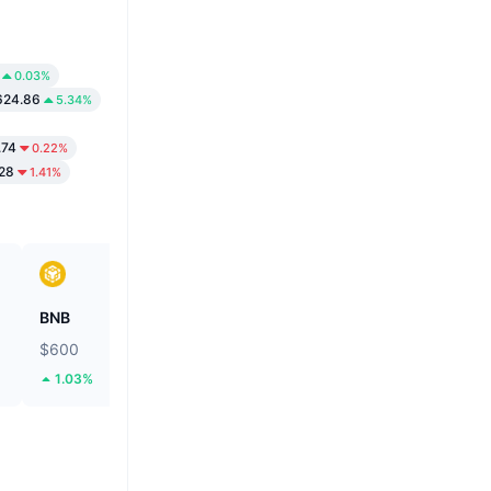
0.03%
624.86
5.34%
.74
0.22%
28
1.41%
BNB
Tether Gold
$600
$4,218.92
1.03%
3.83%