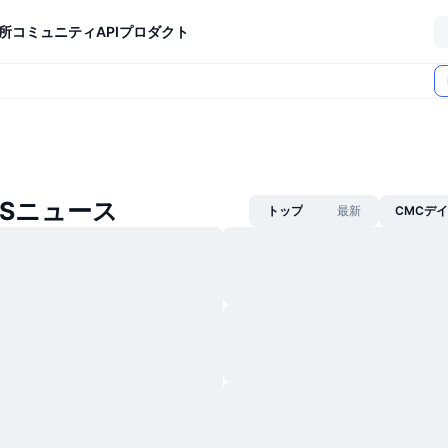
所
コミュニティ
API
プロダクト
ESニュース
トップ
最新
CMCデ