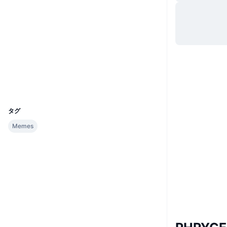
ウェブサイト
Website
ソーシャルメディア
コントラクト一覧
5R2wQv...gkTHwS
エクスプローラー
solscan.io
ウォレット
UCID
32400
タグ
Memes