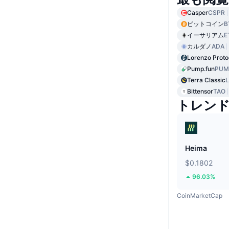
Casper
CSPR
ビットコイン
B
イーサリアム
E
カルダノ
ADA
Lorenzo Proto
Pump.fun
PUM
Terra Classic
Bittensor
TAO
トレン
Heima
$0.1802
96.03%
CoinMarketCap