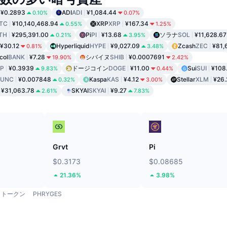
¥0.2893
ADI
ADI
¥1,084.44
0.10%
0.07%
TC
¥10,140,468.94
XRP
XRP
¥167.34
0.55%
1.25%
TH
¥295,391.00
Pi
PI
¥13.68
ソラナ
SOL
¥11,628.67
0.21%
3.95%
¥30.12
Hyperliquid
HYPE
¥9,027.09
Zcash
ZEC
¥81,
0.81%
3.48%
col
BANK
¥7.28
シバイヌ
SHIB
¥0.0007691
19.90%
2.42%
P
¥0.3939
ドージコイン
DOGE
¥11.00
Sui
SUI
¥108
9.83%
0.44%
LUNC
¥0.007848
Kaspa
KAS
¥4.12
Stellar
XLM
¥26.
0.32%
3.00%
¥31,063.78
SKYAI
SKYAI
¥9.27
2.61%
7.83%
ド
Grvt
Pi
$0.3173
$0.08685
21.36%
3.98%
トークン
PHRYGES