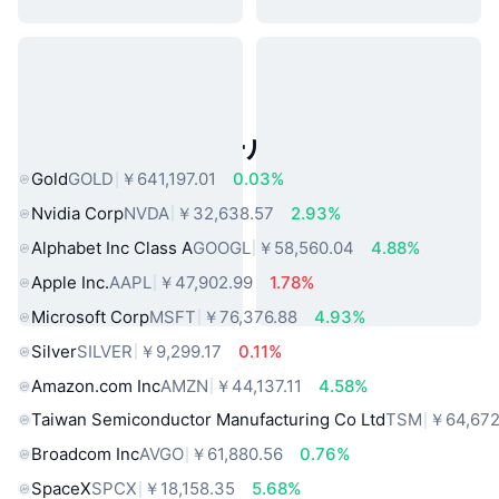
人気のリアルワールドアセット
Gold
GOLD
￥641,197.01
0.03%
Nvidia Corp
NVDA
￥32,638.57
2.93%
Alphabet Inc Class A
GOOGL
￥58,560.04
4.88%
Apple Inc.
AAPL
￥47,902.99
1.78%
Microsoft Corp
MSFT
￥76,376.88
4.93%
Silver
SILVER
￥9,299.17
0.11%
Amazon.com Inc
AMZN
￥44,137.11
4.58%
Taiwan Semiconductor Manufacturing Co Ltd
TSM
￥64,672
Broadcom Inc
AVGO
￥61,880.56
0.76%
SpaceX
SPCX
￥18,158.35
5.68%