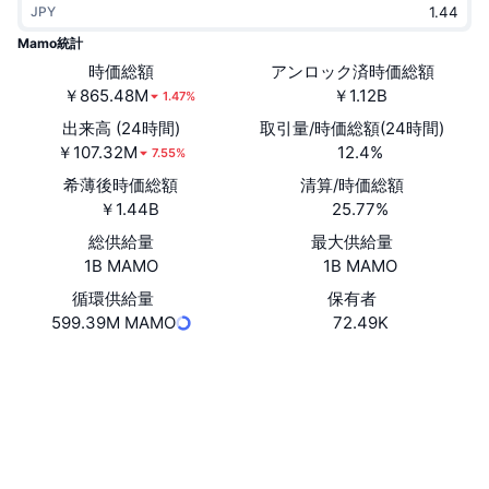
JPY
トレンド
暗号資産ETF
学ぶ
CMC MCP
Mamo統計
新着
時価総額
アンロック済時価総額
ビットコインETF
x402
ニュース
￥865.48M
￥1.12B
1.47%
クリプト
イーサリアムETF
出来高 (24時間)
取引量/時価総額(24時間)
アカデミー
￥107.32M
12.4%
7.55%
政治
希薄後時価総額
清算/時価総額
テクニカル分析
リサーチ
￥1.44B
25.77%
スポーツ
総供給量
最大供給量
RSI
ビデオ一覧
1B MAMO
1B MAMO
ファイナンス
MACD
循環供給量
保有者
暗号資産用語集
599.39M MAMO
72.49K
テック
ウェブサイト
Website
Whitepaper
デリバティブ
キャンペーン
ソーシャルメディア
NFT
概要
エアドロップ
コントラクト一覧
0x7300...0219fE
3.3
評価(CertiK)
NFT総合統計
清算
ダイヤモンド・リワード
basescan.org