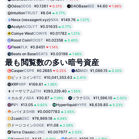
Odos
ODOS
¥0.1361
DAOBase
BEE
¥4.60
0.31%
1.96%
Intuition
TRUST
¥8.04
4.77%
Nexa (nexaagent.xyz)
NXA
¥149.76
1.57%
Acolyt
ACOLYT
¥0.01635
0.77%
Coinye West
COINYE
¥0.01782
1.21%
Roost Coin
ROOST
¥0.02358
0.40%
Fleek
FLK
¥0.8451
1.14%
Beats on Base
BEATS
¥0.03196
1.66%
最も閲覧数の多い暗号資産
Casper
CSPR
¥0.2885
ADI
ADI
¥1,086.15
0.25%
0.20%
ビットコイン
BTC
¥10,041,353.63
2.41%
XRP
XRP
¥169.61
1.36%
イーサリアム
ETH
¥293,229.40
1.55%
カルダノ
ADA
¥30.87
ソラナ
SOL
¥11,596.10
7.39%
2.02%
Pi
PI
¥13.05
Hyperliquid
HYPE
¥8,639.80
0.82%
5.23%
シバイヌ
SHIB
¥0.0007783
2.65%
Zcash
ZEC
¥76,969.18
4.04%
ドージコイン
DOGE
¥11.08
2.09%
Terra Classic
LUNC
¥0.007977
2.53%
Kaspa
KAS
¥4.15
Sui
SUI
¥109.23