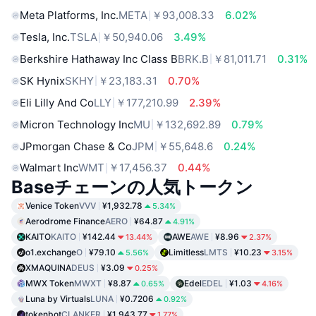
Meta Platforms, Inc.
META
￥93,008.33
6.02%
Tesla, Inc.
TSLA
￥50,940.06
3.49%
Berkshire Hathaway Inc Class B
BRK.B
￥81,011.71
0.31%
SK Hynix
SKHY
￥23,183.31
0.70%
Eli Lilly And Co
LLY
￥177,210.99
2.39%
Micron Technology Inc
MU
￥132,692.89
0.79%
JPmorgan Chase & Co
JPM
￥55,648.6
0.24%
Walmart Inc
WMT
￥17,456.37
0.44%
Baseチェーンの人気トークン
Venice Token
VVV
¥1,932.78
5.34%
Aerodrome Finance
AERO
¥64.87
4.91%
KAITO
KAITO
¥142.44
AWE
AWE
¥8.96
13.44%
2.37%
o1.exchange
O
¥79.10
Limitless
LMTS
¥10.23
5.56%
3.15%
XMAQUINA
DEUS
¥3.09
0.25%
MWX Token
MWXT
¥8.87
Edel
EDEL
¥1.03
0.65%
4.16%
Luna by Virtuals
LUNA
¥0.7206
0.92%
tokenbot
CLANKER
¥1,943.77
1.77%