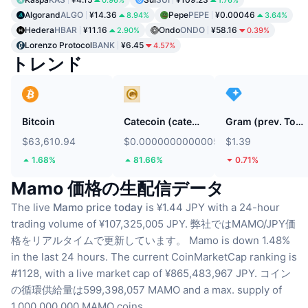
0.96%
1.76%
Algorand
ALGO
¥14.36
Pepe
PEPE
¥0.00046
8.94%
3.64%
Hedera
HBAR
¥11.16
Ondo
ONDO
¥58.16
2.90%
0.39%
Lorenzo Protocol
BANK
¥6.45
4.57%
トレンド
Bitcoin
Catecoin (catecoin.shop)
Gram (prev. Toncoin)
$63,610.94
$0.0000000000005408
$1.39
1.68%
81.66%
0.71%
Mamo 価格の生配信データ
The live
Mamo price today
is ¥1.44 JPY with a 24-hour
trading volume of ¥107,325,005 JPY.
弊社ではMAMO/JPY価
格をリアルタイムで更新しています。
Mamo is down 1.48%
in the last 24 hours.
The current CoinMarketCap ranking is
#1128, with a live market cap of ¥865,483,967 JPY.
コイン
の循環供給量は599,398,057 MAMO
and a max. supply of
1,000,000,000 MAMO coins.