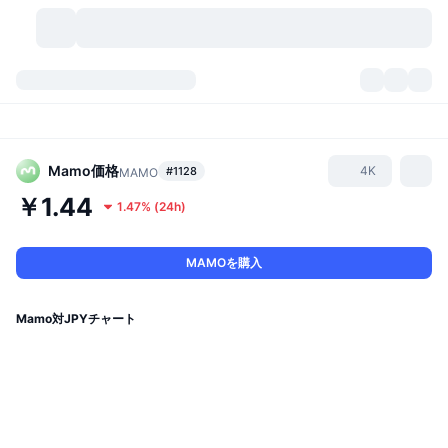
暗号資産
ダッシュボード
暗号資産
DexScan
市場数
ランキング
Mamo
価格
4K
#1128
MAMO
￥1.44
1.47%
(
24h
)
シグナル
取引所
カテゴリー
New
市況概要
人気急上昇
コミュニティ
過去のスナップショット
現物市場
中央集権型取引所
MAMOを購入
新規
フィード
API
トークンのロック解除
暗号資産の数
現物
Mamo対JPYチャート
値上がり銘柄
トピック
利回り
プロダクト
ビットコイントレジャリー
デリバティブ
API
ミームエクスプローラー
ライブ
実世界資産
BNBトレジャリー
プロダクト
暗号資産API
分散型取引所