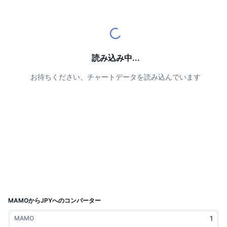
トップトレーダー
記事一覧
取引所の流入/流出
DEX API
コンバーター
リーダーボード
現物
センチメント
エンタープライズ
ニュースレター
インジケーター
トレンド
デリバティブ
料金
CMC Launch
読み込み中...
上場予定
恐怖と強欲指数・
お待ちください、チャートデータを読み込んでいます
リソース
CMCラボ
最近追加されたコイン
アルトコインシーズンインデックス
CMC Max
上昇率上位＆下落率上位
市場サイクル指標
ドキュメンテーション
トップニュース
訪問数最多
ビットコインのドミナンス
よくある質問
Telegramボット
コミュニティセンチメント
CoinMarketCap 20インデックス
AIインテグレーション
広告掲載について
チェーンランキング
CoinMarketCap 100インデックス
CMCエージェントハブ
MAMOからJPYへのコンバーター
予測市場
ETFフロー
サイトウィジェット
MAMO
スキルマーケットプレイス