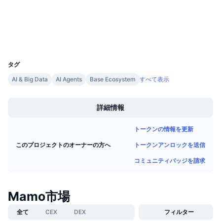
エクスプローラー
今後の販売予定
ファンディングレート
学んで稼ぐ
ウォレット
UCID
カレンダー
36601
タグ
ICOカレンダー
AI & Big Data
AI Agents
Base Ecosystem
すべて表示
Boost
イベントカレンダー
詳細情報
トークンの情報を更新
トークンアンロックを送信
このプロジェクトのオーナーの方へ
コミュニティバッジを請求
Mamo市場
全て
CEX
DEX
フィルター