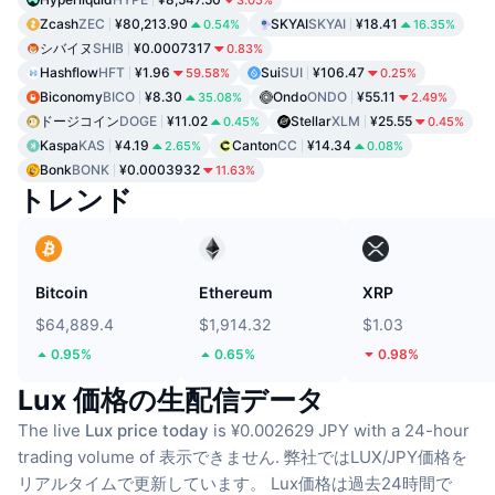
Zcash
ZEC
¥80,213.90
SKYAI
SKYAI
¥18.41
0.54%
16.35%
シバイヌ
SHIB
¥0.0007317
0.83%
Hashflow
HFT
¥1.96
Sui
SUI
¥106.47
59.58%
0.25%
Biconomy
BICO
¥8.30
Ondo
ONDO
¥55.11
35.08%
2.49%
ドージコイン
DOGE
¥11.02
Stellar
XLM
¥25.55
0.45%
0.45%
Kaspa
KAS
¥4.19
Canton
CC
¥14.34
2.65%
0.08%
Bonk
BONK
¥0.0003932
11.63%
トレンド
Bitcoin
Ethereum
XRP
$64,889.4
$1,914.32
$1.03
0.95%
0.65%
0.98%
Lux 価格の生配信データ
The live
Lux price today
is ¥0.002629 JPY with a 24-hour
trading volume of 表示できません.
弊社ではLUX/JPY価格を
リアルタイムで更新しています。
Lux価格は過去24時間で