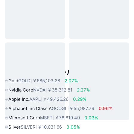
人気のリアルワールドアセット
Gold
GOLD
￥685,103.28
2.07%
Nvidia Corp
NVDA
￥35,312.81
2.27%
Apple Inc.
AAPL
￥49,426.26
0.29%
Alphabet Inc Class A
GOOGL
￥55,987.79
0.96%
Microsoft Corp
MSFT
￥78,819.49
0.03%
Silver
SILVER
￥10,031.66
3.05%