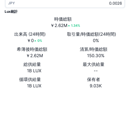
JPY
トレンド
暗号資産ETF
学ぶ
CMC MCP
Lux統計
新着
時価総額
ビットコインETF
x402
ニュース
￥2.62M
1.34%
クリプト
イーサリアムETF
出来高 (24時間)
取引量/時価総額(24時間)
アカデミー
￥0
0%
0%
政治
希薄後時価総額
清算/時価総額
テクニカル分析
リサーチ
￥2.62M
150.30%
スポーツ
総供給量
最大供給量
RSI
ビデオ一覧
1B LUX
--
ファイナンス
MACD
循環供給量
保有者
暗号資産用語集
1B LUX
9.03K
テック
ウェブサイト
Website
Whitepaper
デリバティブ
キャンペーン
ソーシャルメディア
NFT
概要
コントラクト一覧
BmXfba...Zupump
エアドロップ
エクスプローラー
solscan.io
NFT総合統計
清算
ダイヤモンド・リワード
ウォレット