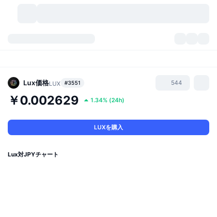
暗号資産
ダッシュボード
暗号資産
DexScan
市場数
ランキング
Lux
価格
544
#3551
LUX
￥0.002629
1.34%
(
24h
)
シグナル
取引所
カテゴリー
New
市況概要
人気急上昇
コミュニティ
過去のスナップショット
現物市場
中央集権型取引所
LUXを購入
新規
フィード
API
トークンのロック解除
暗号資産の数
現物
Lux対JPYチャート
値上がり銘柄
トピック
利回り
プロダクト
ビットコイントレジャリー
デリバティブ
API
ミームエクスプローラー
ライブ
実世界資産
BNBトレジャリー
プロダクト
暗号資産API
分散型取引所