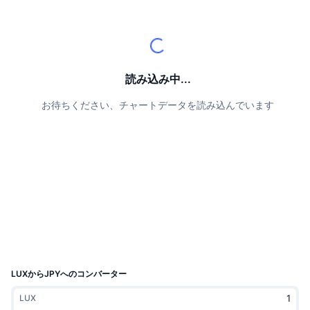
トップトレーダー
記事一覧
取引所の流入/流出
DEX API
コンバーター
リーダーボード
現物
センチメント
エンタープライズ
ニュースレター
インジケーター
トレンド
デリバティブ
料金
CMC Launch
読み込み中...
上場予定
恐怖と強欲指数・
お待ちください、チャートデータを読み込んでいます
リソース
CMCラボ
最近追加されたコイン
アルトコインシーズンインデックス
CMC Max
上昇率上位＆下落率上位
市場サイクル指標
ドキュメンテーション
トップニュース
訪問数最多
ビットコインのドミナンス
よくある質問
Telegramボット
コミュニティセンチメント
CoinMarketCap 20インデックス
AIインテグレーション
広告掲載について
チェーンランキング
CoinMarketCap 100インデックス
CMCエージェントハブ
LUXからJPYへのコンバーター
予測市場
ETFフロー
サイトウィジェット
LUX
スキルマーケットプレイス