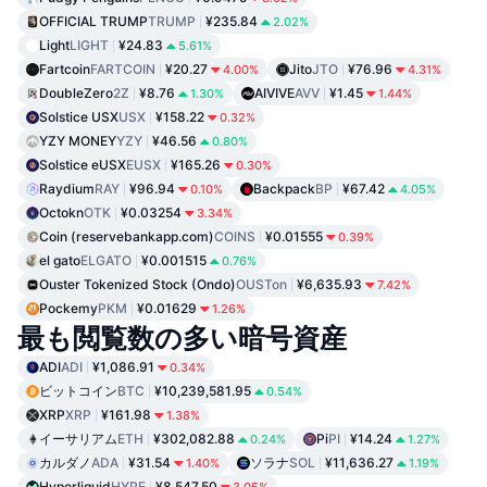
OFFICIAL TRUMP
TRUMP
¥235.84
2.02%
Light
LIGHT
¥24.83
5.61%
Fartcoin
FARTCOIN
¥20.27
Jito
JTO
¥76.96
4.00%
4.31%
DoubleZero
2Z
¥8.76
AIVIVE
AVV
¥1.45
1.30%
1.44%
Solstice USX
USX
¥158.22
0.32%
YZY MONEY
YZY
¥46.56
0.80%
Solstice eUSX
EUSX
¥165.26
0.30%
Raydium
RAY
¥96.94
Backpack
BP
¥67.42
0.10%
4.05%
Octokn
OTK
¥0.03254
3.34%
Coin (reservebankapp.com)
COINS
¥0.01555
0.39%
el gato
ELGATO
¥0.001515
0.76%
Ouster Tokenized Stock (Ondo)
OUSTon
¥6,635.93
7.42%
Pockemy
PKM
¥0.01629
1.26%
最も閲覧数の多い暗号資産
ADI
ADI
¥1,086.91
0.34%
ビットコイン
BTC
¥10,239,581.95
0.54%
XRP
XRP
¥161.98
1.38%
イーサリアム
ETH
¥302,082.88
Pi
PI
¥14.24
0.24%
1.27%
カルダノ
ADA
¥31.54
ソラナ
SOL
¥11,636.27
1.40%
1.19%
Hyperliquid
HYPE
¥8,547.50
3.05%