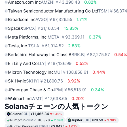
Amazon.com Inc
AMZN
￥43,290.48
0.82%
Taiwan Semiconductor Manufacturing Co Ltd
TSM
￥66,374
Broadcom Inc
AVGO
￥67,326.55
1.71%
SpaceX
SPCX
￥21,160.54
15.83%
Meta Platforms, Inc.
META
￥93,369.11
0.37%
Tesla, Inc.
TSLA
￥51,914.52
2.83%
Berkshire Hathaway Inc Class B
BRK.B
￥82,275.57
0.54
Eli Lilly And Co
LLY
￥187,136.99
0.52%
Micron Technology Inc
MU
￥138,858.61
0.44%
SK Hynix
SKHY
￥21,800.76
3.92%
JPmorgan Chase & Co
JPM
￥56,513.91
0.34%
Walmart Inc
WMT
￥17,638.65
0.20%
Solanaチェーンの人気トークン
Solana
SOL
¥11,466.34
1.45%
Pump.fun
PUMP
¥0.378
Jupiter
JUP
¥28.59
2.69%
3.36%
Pudgy Penguins
PENGU
¥0.9475
3.02%