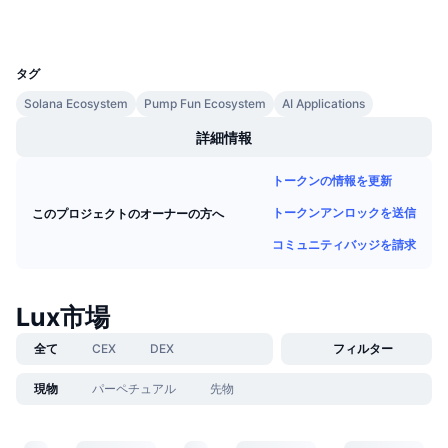
今後の販売予定
ファンディングレート
学んで稼ぐ
UCID
35680
タグ
カレンダー
Solana Ecosystem
Pump Fun Ecosystem
AI Applications
詳細情報
ICOカレンダー
トークンの情報を更新
イベントカレンダー
トークンアンロックを送信
このプロジェクトのオーナーの方へ
コミュニティバッジを請求
Lux市場
全て
CEX
DEX
フィルター
現物
パーペチュアル
先物