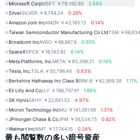
Microsoft Corp
MSFT
￥79,092.85
2.54%
Silver
SILVER
￥9,744.24
0.28%
Amazon.com Inc
AMZN
￥43,165.13
0.14%
Taiwan Semiconductor Manufacturing Co Ltd
TSM
￥66,634
Broadcom Inc
AVGO
￥66,867.9
0.55%
SpaceX
SPCX
￥18,142.82
6.14%
Meta Platforms, Inc.
META
￥93,398.21
0.19%
Tesla, Inc.
TSLA
￥50,796.46
0.63%
Berkshire Hathaway Inc Class B
BRK.B
￥82,909.39
1.11%
Eli Lilly And Co
LLY
￥188,797.91
1.89%
SK Hynix
SKHY
￥22,841.53
4.97%
Micron Technology Inc
MU
￥141,061.68
1.31%
JPmorgan Chase & Co
JPM
￥56,534.75
0.82%
Walmart Inc
WMT
￥17,744.15
0.24%
最も閲覧数の多い暗号資産