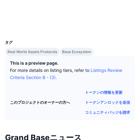
トップトレーダー
記事一覧
取引所の流入/流出
DEX API
コンバーター
リーダーボード
現物
コントラクト一覧
0x2aF8...8D84a3
エクスプローラー
basescan.org
センチメント
エンタープライズ
ニュースレター
インジケーター
トレンド
デリバティブ
ウォレット
UCID
料金
CMC Launch
29906
上場予定
恐怖と強欲指数・
タグ
リソース
CMCラボ
最近追加されたコイン
アルトコインシーズンインデックス
Real World Assets Protocols
Base Ecosystem
This is a preview page.
CMC Max
上昇率上位＆下落率上位
市場サイクル指標
For more details on listing tiers, refer to
Listings Review
ドキュメンテーション
Criteria Section B - (3).
トップニュース
訪問数最多
ビットコインのドミナンス
よくある質問
トークンの情報を更新
Telegramボット
コミュニティセンチメント
CoinMarketCap 20インデックス
トークンアンロックを送信
このプロジェクトのオーナーの方へ
AIインテグレーション
広告掲載について
チェーンランキング
CoinMarketCap 100インデックス
コミュニティバッジを請求
CMCエージェントハブ
予測市場
ETFフロー
サイトウィジェット
スキルマーケットプレイス
Grand Baseニュース