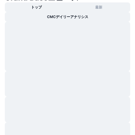
トレンド
暗号資産ETF
トップ
最新
学ぶ
CMC MCP
CMCデイリーアナリシス
新着
ビットコインETF
x402
ニュース
クリプト
イーサリアムETF
アカデミー
政治
テクニカル分析
リサーチ
スポーツ
RSI
ビデオ一覧
ファイナンス
MACD
暗号資産用語集
テック
デリバティブ
キャンペーン
NFT
概要
エアドロップ
NFT総合統計
清算
ダイヤモンド・リワード