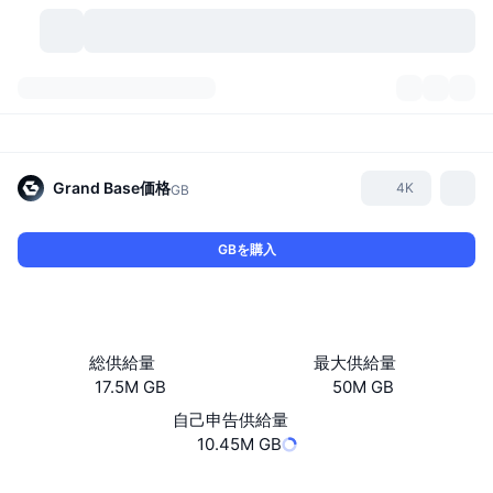
暗号資産
ダッシュボード
暗号資産
DexScan
市場数
ランキング
Grand Base
価格
4K
GB
シグナル
取引所
カテゴリー
New
市況概要
GBを購入
人気急上昇
コミュニティ
過去のスナップショット
現物市場
中央集権型取引所
新規
フィード
API
トークンのロック解除
暗号資産の数
現物
総供給量
最大供給量
17.5M GB
50M GB
値上がり銘柄
トピック
利回り
プロダクト
ビットコイントレジャリー
デリバティブ
API
自己申告供給量
ミームエクスプローラー
10.45M GB
ライブ
実世界資産
BNBトレジャリー
プロダクト
暗号資産API
分散型取引所
ソーシャルメディア