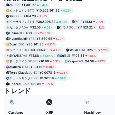
ADI
ADI
¥1,091.57
0.35%
ビットコイン
BTC
¥10,206,561.96
0.22%
XRP
XRP
¥164.29
1.88%
イーサリアム
ETH
¥302,098.87
Pi
PI
¥14.13
0.35%
2.10%
カルダノ
ADA
¥32.05
ソラナ
SOL
¥11,521.22
6.02%
1.32%
Heima
HEI
¥30.95
24.67%
Hyperliquid
HYPE
¥8,860.65
1.29%
Zcash
ZEC
¥80,261.86
0.13%
シバイヌ
SHIB
¥0.0007409
Stellar
XLM
¥25.69
4.46%
1.21%
SKYAI
SKYAI
¥15.88
Sui
SUI
¥106.83
55.64%
1.88%
ドージコイン
DOGE
¥10.99
Kaspa
KAS
¥4.08
0.51%
1.27%
Audiera
BEAT
¥331.15
11.18%
Terra Classic
LUNC
¥0.007816
0.38%
チェーンリンク
LINK
¥1,301.19
0.99%
Hedera
HBAR
¥10.85
0.72%
トレンド
Cardano
XRP
Hashflow