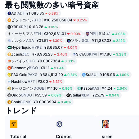
最も閲覧数の多い暗号資産
ADI
ADI
¥1,085.85
0.38%
ビットコイン
BTC
¥10,250,056.04
0.25%
XRP
XRP
¥163.78
0.05%
イーサリアム
ETH
¥302,981.01
Pi
PI
¥14.41
0.00%
4.03%
カルダノ
ADA
¥31.51
ソラナ
SOL
¥11,887.08
1.30%
2.12%
Hyperliquid
HYPE
¥8,635.07
4.04%
Zcash
ZEC
¥78,962.23
SKYAI
SKYAI
¥17.80
2.46%
3.28%
シバイヌ
SHIB
¥0.0007364
0.33%
Biconomy
BICO
¥9.11
9.04%
PAX Gold
PAXG
¥684,513.20
Sui
SUI
¥108.96
0.31%
1.89%
Hashflow
HFT
¥2.00
3.31%
ドージコイン
DOGE
¥11.10
Kaspa
KAS
¥4.24
0.96%
2.64%
Ondo
ONDO
¥55.59
Stellar
XLM
¥25.79
0.09%
0.94%
Bonk
BONK
¥0.0003994
0.48%
トレンド
Tutorial
Cronos
siren