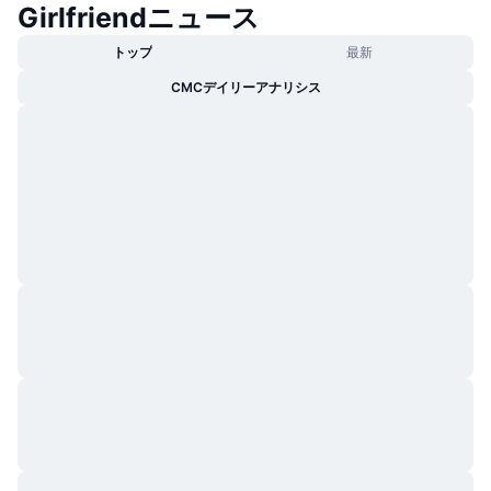
Girlfriendニュース
トレンド
暗号資産ETF
学ぶ
CMC MCP
トップ
最新
新着
ビットコインETF
CMCデイリーアナリシス
x402
ニュース
クリプト
イーサリアムETF
アカデミー
政治
テクニカル分析
リサーチ
スポーツ
RSI
ビデオ一覧
ファイナンス
MACD
暗号資産用語集
テック
デリバティブ
キャンペーン
NFT
概要
エアドロップ
NFT総合統計
清算
ダイヤモンド・リワード