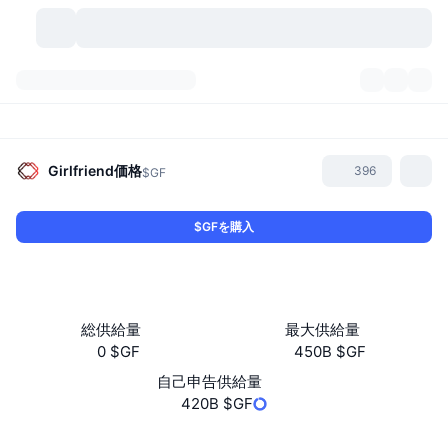
暗号資産
ダッシュボード
暗号資産
DexScan
市場数
ランキング
Girlfriend
価格
396
$GF
シグナル
取引所
カテゴリー
New
市況概要
$GFを購入
人気急上昇
コミュニティ
過去のスナップショット
現物市場
中央集権型取引所
新規
フィード
API
トークンのロック解除
暗号資産の数
現物
総供給量
最大供給量
0 $GF
450B $GF
値上がり銘柄
トピック
利回り
プロダクト
ビットコイントレジャリー
デリバティブ
API
自己申告供給量
ミームエクスプローラー
420B $GF
ライブ
実世界資産
BNBトレジャリー
プロダクト
暗号資産API
分散型取引所
ウェブサイト
Website
Whitepaper