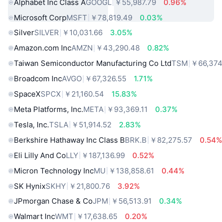
Alphabet Inc Class A
GOOGL
￥55,987.79
0.96%
Microsoft Corp
MSFT
￥78,819.49
0.03%
Silver
SILVER
￥10,031.66
3.05%
Amazon.com Inc
AMZN
￥43,290.48
0.82%
Taiwan Semiconductor Manufacturing Co Ltd
TSM
￥66,374
Broadcom Inc
AVGO
￥67,326.55
1.71%
SpaceX
SPCX
￥21,160.54
15.83%
Meta Platforms, Inc.
META
￥93,369.11
0.37%
Tesla, Inc.
TSLA
￥51,914.52
2.83%
Berkshire Hathaway Inc Class B
BRK.B
￥82,275.57
0.54
Eli Lilly And Co
LLY
￥187,136.99
0.52%
Micron Technology Inc
MU
￥138,858.61
0.44%
SK Hynix
SKHY
￥21,800.76
3.92%
JPmorgan Chase & Co
JPM
￥56,513.91
0.34%
Walmart Inc
WMT
￥17,638.65
0.20%