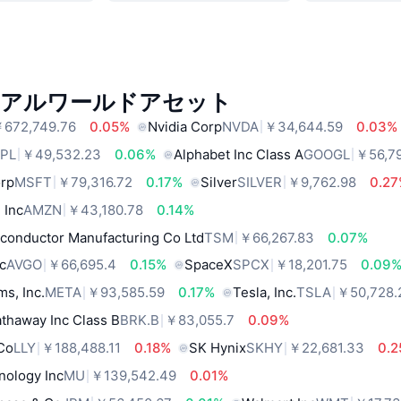
リアルワールドアセット
672,749.76
0.05%
Nvidia Corp
NVDA
￥34,644.59
0.03%
PL
￥49,532.23
0.06%
Alphabet Inc Class A
GOOGL
￥56,7
orp
MSFT
￥79,316.72
0.17%
Silver
SILVER
￥9,762.98
0.2
 Inc
AMZN
￥43,180.78
0.14%
conductor Manufacturing Co Ltd
TSM
￥66,267.83
0.07%
c
AVGO
￥66,695.4
0.15%
SpaceX
SPCX
￥18,201.75
0.09
ms, Inc.
META
￥93,585.59
0.17%
Tesla, Inc.
TSLA
￥50,728.
thaway Inc Class B
BRK.B
￥83,055.7
0.09%
 Co
LLY
￥188,488.11
0.18%
SK Hynix
SKHY
￥22,681.33
0.
nology Inc
MU
￥139,542.49
0.01%