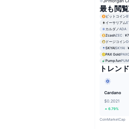
JPmorgan C
最も閲覧
ビットコイン
B
イーサリアム
E
カルダノ
ADA
Zcash
ZEC
¥7
ドージコイン
D
SKYAI
SKYAI
PAX Gold
PAX
Pump.fun
PUM
トレン
Cardano
$0.2021
6.79%
CoinMarketCap