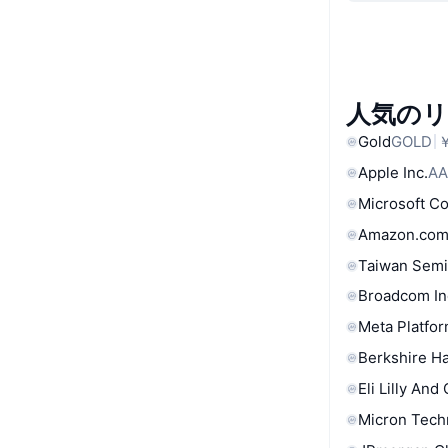
人気の
Gold
GOLD
￥
Apple Inc.
AA
Microsoft C
Amazon.com
Taiwan Semi
Broadcom In
Meta Platfor
Berkshire Ha
Eli Lilly And
Micron Tech