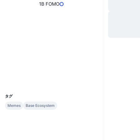
1B FOMO
ウェブサイト
Website
ソーシャルメディア
0xd327...a843ce
コントラクト一覧
1.6
評価(CertiK)
監査
エクスプローラー
basescan.org
ウォレット
UCID
30794
タグ
Memes
Base Ecosystem