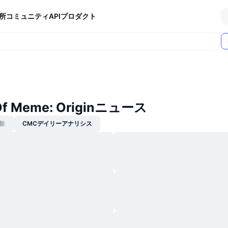
所
コミュニティ
API
プロダクト
 Of Meme: Originニュース
新
CMCデイリーアナリシス