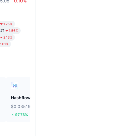
5.05
0.10%
1.75%
.71
1.56%
2.13%
2.01%
Hashflow
Audiera
$0.03519
$2.39
97.73%
0.07%