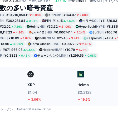
hase & Co
JPM
￥56,450.67
0.01%
Walmart Inc
WMT
￥17,73
数の多い暗号資産
TC
¥10,210,850.11
XRP
XRP
¥164.07
0.08%
2.68%
TH
¥302,281.84
Pi
PI
¥14.15
ソラナ
SOL
¥11,529.83
0.04%
2.60%
¥32.02
Heima
HEI
¥33.32
Hyperliquid
HYPE
¥8,885
7.26%
21.06%
8,117.23
シバイヌ
SHIB
¥0.0007414
Sui
SUI
¥106.76
4.26%
4.24%
OGE
¥10.89
Stellar
XLM
¥25.45
Kaspa
KAS
¥4.04
1.67%
3.41%
¥13.96
Terra Classic
LUNC
¥0.007702
39.86%
2.45%
G
¥671,966.03
Hedera
HBAR
¥10.79
0.54%
1.72%
P
¥0.3823
チェーンリンク
LINK
¥1,299.56
0.45%
0.68%
ド
XRP
Heima
$1.04
$0.2122
3.06%
19.5%
トークン
Father Of Meme: Origin