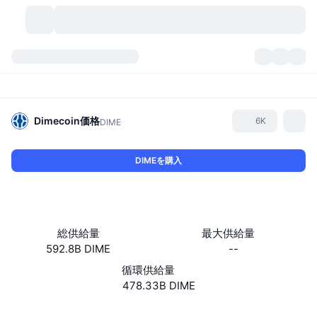
暗号資産
ダッシュボード
暗号資産
DexScan
市場数
ランキング
Dimecoin
価格
6K
DIME
シグナル
取引所
カテゴリー
New
市況概要
DIMEを購入
人気急上昇
コミュニティ
過去のスナップショット
現物市場
中央集権型取引所
新規
フィード
API
トークンのロック解除
暗号資産の数
現物
総供給量
最大供給量
592.8B DIME
--
値上がり銘柄
トピック
利回り
プロダクト
ビットコイントレジャリー
デリバティブ
API
循環供給量
ミームエクスプローラー
478.33B DIME
ライブ
実世界資産
BNBトレジャリー
プロダクト
暗号資産API
分散型取引所
ウェブサイト
Website
Whitepaper