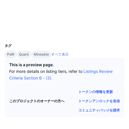
トップトレーダー
記事一覧
取引所の流入/流出
DEX API
コンバーター
リーダーボード
現物
ソーシャルメディア
センチメント
エンタープライズ
ニュースレター
インジケーター
トレンド
デリバティブ
chainz.cryptoid.info
エクスプローラー
料金
CMC Launch
上場予定
恐怖と強欲指数・
UCID
90
リソース
CMCラボ
タグ
最近追加されたコイン
アルトコインシーズンインデックス
PoW
Quark
Mineable
すべて表示
CMC Max
上昇率上位＆下落率上位
市場サイクル指標
This is a preview page.
ドキュメンテーション
For more details on listing tiers, refer to
Listings Review
トップニュース
訪問数最多
ビットコインのドミナンス
Criteria Section B - (3).
よくある質問
Telegramボット
コミュニティセンチメント
CoinMarketCap 20インデックス
トークンの情報を更新
AIインテグレーション
広告掲載について
トークンアンロックを送信
このプロジェクトのオーナーの方へ
チェーンランキング
CoinMarketCap 100インデックス
コミュニティバッジを請求
CMCエージェントハブ
予測市場
ETFフロー
サイトウィジェット
スキルマーケットプレイス