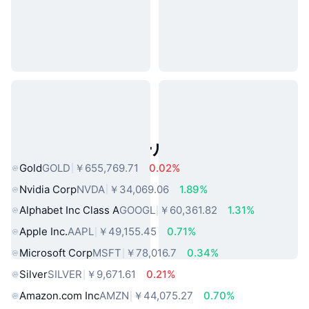
人気のリアルワールドアセット
Gold
GOLD
￥655,769.71
0.02%
Nvidia Corp
NVDA
￥34,069.06
1.89%
Alphabet Inc Class A
GOOGL
￥60,361.82
1.31%
Apple Inc.
AAPL
￥49,155.45
0.71%
Microsoft Corp
MSFT
￥78,016.7
0.34%
Silver
SILVER
￥9,671.61
0.21%
Amazon.com Inc
AMZN
￥44,075.27
0.70%