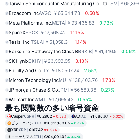
Taiwan Semiconductor Manufacturing Co Ltd
TSM
￥65,896
Broadcom Inc
AVGO
￥65,644.73
0.50%
Meta Platforms, Inc.
META
￥93,435.83
0.73%
SpaceX
SPCX
￥17,568.42
11.15%
Tesla, Inc.
TSLA
￥51,058.31
1.14%
Berkshire Hathaway Inc Class B
BRK.B
￥81,646.5
0.06%
SK Hynix
SKHY
￥23,593.95
3.13%
Eli Lilly And Co
LLY
￥180,507.24
2.55%
Micron Technology Inc
MU
￥138,403.76
1.73%
JPmorgan Chase & Co
JPM
￥56,560.36
0.27%
Walmart Inc
WMT
￥17,695.42
0.55%
最も閲覧数の多い暗号資産
Casper
CSPR
¥0.2902
ADI
ADI
¥1,086.67
0.53%
0.02%
ビットコイン
BTC
¥10,111,183.85
0.87%
XRP
XRP
¥167.42
0.97%
イーサリアム
ETH
¥294,901.92
0.57%