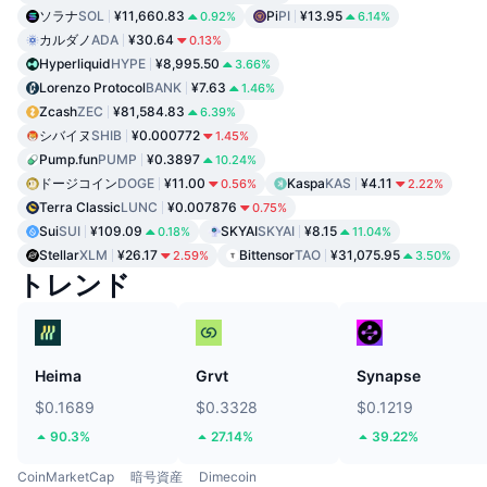
ソラナ
SOL
¥11,660.83
Pi
PI
¥13.95
0.92%
6.14%
カルダノ
ADA
¥30.64
0.13%
Hyperliquid
HYPE
¥8,995.50
3.66%
Lorenzo Protocol
BANK
¥7.63
1.46%
Zcash
ZEC
¥81,584.83
6.39%
シバイヌ
SHIB
¥0.000772
1.45%
Pump.fun
PUMP
¥0.3897
10.24%
ドージコイン
DOGE
¥11.00
Kaspa
KAS
¥4.11
0.56%
2.22%
Terra Classic
LUNC
¥0.007876
0.75%
Sui
SUI
¥109.09
SKYAI
SKYAI
¥8.15
0.18%
11.04%
Stellar
XLM
¥26.17
Bittensor
TAO
¥31,075.95
2.59%
3.50%
トレンド
Heima
Grvt
Synapse
$0.1689
$0.3328
$0.1219
90.3%
27.14%
39.22%
CoinMarketCap
暗号資産
Dimecoin