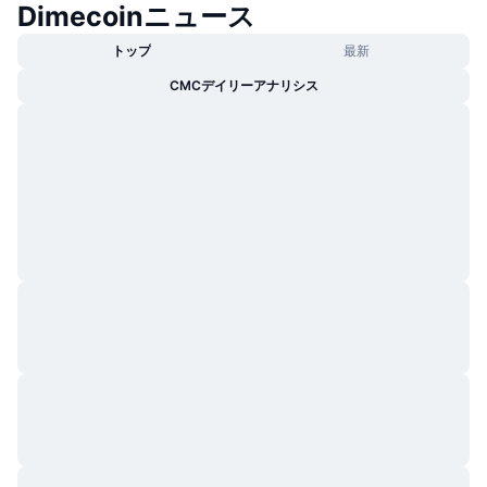
Dimecoinニュース
トレンド
暗号資産ETF
学ぶ
CMC MCP
トップ
最新
新着
ビットコインETF
CMCデイリーアナリシス
x402
ニュース
クリプト
イーサリアムETF
アカデミー
政治
テクニカル分析
リサーチ
スポーツ
RSI
ビデオ一覧
ファイナンス
MACD
暗号資産用語集
テック
デリバティブ
キャンペーン
NFT
概要
エアドロップ
NFT総合統計
清算
ダイヤモンド・リワード