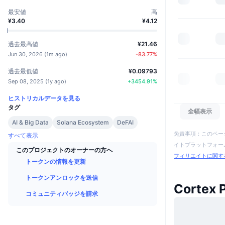
最安値
高
¥3.40
¥4.12
過去最高値
¥21.46
Jun 30, 2026
(
1m ago
)
-83.77
%
過去最低値
¥0.09793
Sep 08, 2025
(
1y ago
)
+
3454.91
%
ヒストリカルデータを見る
タグ
全幅表示
AI & Big Data
Solana Ecosystem
DeFAI
免責事項：このペー
すべて表示
イトプラットフォーム
このプロジェクトのオーナーの方へ
フィリエイトに関す
トークンの情報を更新
トークンアンロックを送信
Cortex
コミュニティバッジを請求