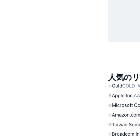
人気の
Gold
GOLD
￥
Apple Inc.
AA
Microsoft C
Amazon.com
Taiwan Semi
Broadcom In