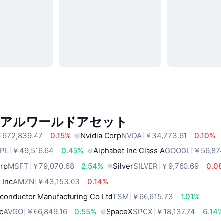
リアルワールドアセット
672,839.47
0.15%
Nvidia Corp
NVDA
￥34,773.61
0.10%
PL
￥49,516.64
0.45%
Alphabet Inc Class A
GOOGL
￥56,87
orp
MSFT
￥79,070.68
2.54%
Silver
SILVER
￥9,760.69
0.0
 Inc
AMZN
￥43,153.03
0.14%
conductor Manufacturing Co Ltd
TSM
￥66,615.73
1.01%
c
AVGO
￥66,849.16
0.55%
SpaceX
SPCX
￥18,137.74
6.14