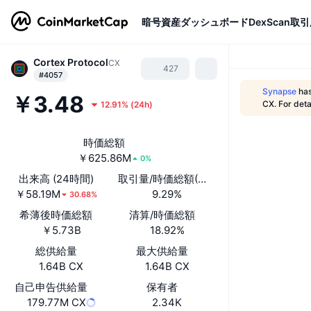
暗号資産
ダッシュボード
DexScan
取引
Cortex Protocol
CX
427
#4057
Synapse
has
￥3.48
CX. For deta
12.91%
(
24h
)
時価総額
￥625.86M
0%
出来高 (24時間)
取引量/時価総額(24時間)
￥58.19M
9.29%
30.68%
希薄後時価総額
清算/時価総額
￥5.73B
18.92%
総供給量
最大供給量
1.64B CX
1.64B CX
自己申告供給量
保有者
179.77M CX
2.34K