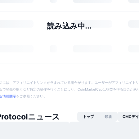
読み込み中...
ジには、アフィリエイトリンクが含まれている場合がります。ユーザーがアフィリエイトリ
で登録や取引など特定の操作を行うことにより、CoinMarketCapは収益を得る場合が
る情報開示
をご参照ください。
 Protocolニュース
トップ
最新
CMCデ