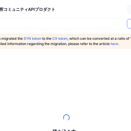
所
コミュニティ
API
プロダクト
 migrated the
SYN token
to the
CX token
, which can be converted at a ratio of 
iled information regarding the migration, please refer to the article
here
.