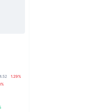
4.52
1.29%
8%
%