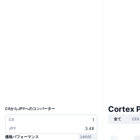
ウェブサイト
Website
Whitepaper
ソーシャルメディア
0x0000...5C6033
コントラクト一覧
3.1
評価(CertiK)
etherscan.io
エクスプローラー
ウォレット
UCID
35735
Cortex 
CXからJPYへのコンバーター
全て
CEX
CX
JPY
価格パフォーマンス
24時間