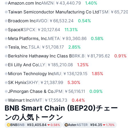
Amazon.com Inc
AMZN
￥43,440.79
1.40%
Taiwan Semiconductor Manufacturing Co Ltd
TSM
￥65,720
Broadcom Inc
AVGO
￥66,532.24
0.54%
SpaceX
SPCX
￥20,127.64
11.31%
Meta Platforms, Inc.
META
￥93,360.86
0.58%
Tesla, Inc.
TSLA
￥51,708.17
2.85%
Berkshire Hathaway Inc Class B
BRK.B
￥81,795.62
0.91%
Eli Lilly And Co
LLY
￥185,210.08
1.25%
Micron Technology Inc
MU
￥136,129.15
1.85%
SK Hynix
SKHY
￥21,387.99
5.30%
JPmorgan Chase & Co
JPM
￥56,116.11
0.09%
Walmart Inc
WMT
￥17,556.73
0.44%
BNB Smart Chain (BEP20)チェー
ンの人気トークン
BNB
BNB
¥93,405.84
Aster
ASTER
¥94.35
0.58%
1.70%