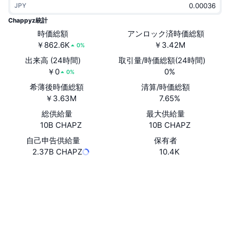
JPY
トレンド
暗号資産ETF
学ぶ
CMC MCP
Chappyz統計
新着
時価総額
アンロック済時価総額
ビットコインETF
x402
ニュース
￥862.6K
￥3.42M
0%
クリプト
イーサリアムETF
出来高 (24時間)
取引量/時価総額(24時間)
アカデミー
￥0
0%
0%
政治
希薄後時価総額
清算/時価総額
テクニカル分析
リサーチ
￥3.63M
7.65%
スポーツ
総供給量
最大供給量
RSI
ビデオ一覧
10B CHAPZ
10B CHAPZ
ファイナンス
MACD
自己申告供給量
保有者
暗号資産用語集
2.37B CHAPZ
10.4K
テック
ウェブサイト
Website
Whitepaper
デリバティブ
キャンペーン
NFT
ソーシャルメディア
概要
エアドロップ
コントラクト一覧
NFT総合統計
0x7B56...6c525F
清算
2.2
ダイヤモンド・リワード
評価(CertiK)