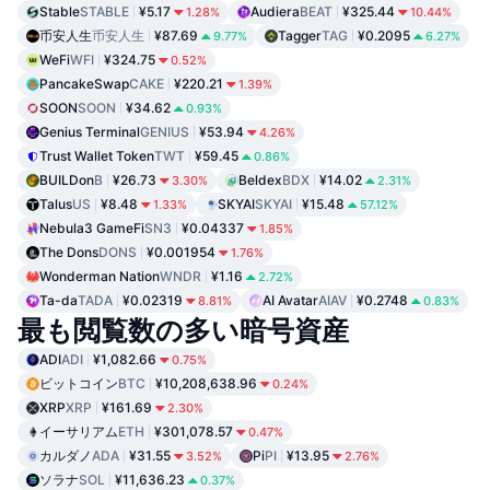
Stable
STABLE
¥5.17
Audiera
BEAT
¥325.44
1.28%
10.44%
币安人生
币安人生
¥87.69
Tagger
TAG
¥0.2095
9.77%
6.27%
WeFi
WFI
¥324.75
0.52%
PancakeSwap
CAKE
¥220.21
1.39%
SOON
SOON
¥34.62
0.93%
Genius Terminal
GENIUS
¥53.94
4.26%
Trust Wallet Token
TWT
¥59.45
0.86%
BUILDon
B
¥26.73
Beldex
BDX
¥14.02
3.30%
2.31%
Talus
US
¥8.48
SKYAI
SKYAI
¥15.48
1.33%
57.12%
Nebula3 GameFi
SN3
¥0.04337
1.85%
The Dons
DONS
¥0.001954
1.76%
Wonderman Nation
WNDR
¥1.16
2.72%
Ta-da
TADA
¥0.02319
AI Avatar
AIAV
¥0.2748
8.81%
0.83%
最も閲覧数の多い暗号資産
ADI
ADI
¥1,082.66
0.75%
ビットコイン
BTC
¥10,208,638.96
0.24%
XRP
XRP
¥161.69
2.30%
イーサリアム
ETH
¥301,078.57
0.47%
カルダノ
ADA
¥31.55
Pi
PI
¥13.95
3.52%
2.76%
ソラナ
SOL
¥11,636.23
0.37%