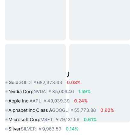
人気のリアルワールドアセット
Gold
GOLD
￥682,373.43
0.08%
Nvidia Corp
NVDA
￥35,006.46
1.59%
Apple Inc.
AAPL
￥49,039.39
0.24%
Alphabet Inc Class A
GOOGL
￥55,773.88
0.92%
Microsoft Corp
MSFT
￥79,131.56
0.61%
Silver
SILVER
￥9,963.59
0.14%