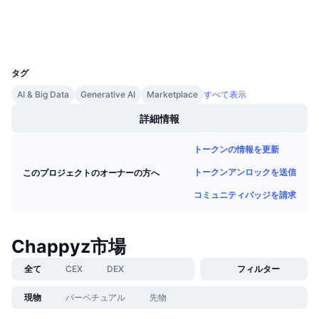
今後の販売予定
エクスプローラー
bscscan.com
ファンディングレート
学んで稼ぐ
ウォレット
UCID
28386
カレンダー
タグ
AI & Big Data
Generative AI
Marketplace
すべて表示
ICOカレンダー
詳細情報
イベントカレンダー
トークンの情報を更新
トークンアンロックを送信
このプロジェクトのオーナーの方へ
コミュニティバッジを請求
Chappyz市場
全て
CEX
DEX
フィルター
現物
パーペチュアル
先物