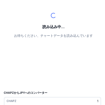
トップトレーダー
記事一覧
取引所の流入/流出
DEX API
コンバーター
リーダーボード
現物
センチメント
エンタープライズ
ニュースレター
インジケーター
トレンド
デリバティブ
料金
CMC Launch
読み込み中...
上場予定
恐怖と強欲指数・
お待ちください、チャートデータを読み込んでいます
リソース
CMCラボ
最近追加されたコイン
アルトコインシーズンインデックス
CMC Max
上昇率上位＆下落率上位
市場サイクル指標
ドキュメンテーション
トップニュース
訪問数最多
ビットコインのドミナンス
よくある質問
Telegramボット
コミュニティセンチメント
CoinMarketCap 20インデックス
AIインテグレーション
広告掲載について
チェーンランキング
CoinMarketCap 100インデックス
CMCエージェントハブ
CHAPZからJPYへのコンバーター
予測市場
ETFフロー
サイトウィジェット
CHAPZ
スキルマーケットプレイス