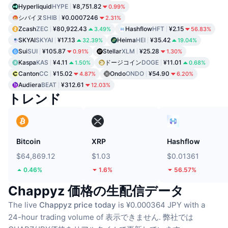
Hyperliquid
HYPE
¥8,751.82
0.99%
シバイヌ
SHIB
¥0.0007246
2.31%
Zcash
ZEC
¥80,922.43
Hashflow
HFT
¥2.15
3.49%
56.83%
SKYAI
SKYAI
¥17.13
Heima
HEI
¥35.42
32.39%
19.04%
Sui
SUI
¥105.87
Stellar
XLM
¥25.28
0.91%
1.30%
Kaspa
KAS
¥4.11
ドージコイン
DOGE
¥11.01
1.50%
0.68%
Canton
CC
¥15.02
Ondo
ONDO
¥54.90
4.87%
6.20%
Audiera
BEAT
¥312.61
12.03%
トレンド
Bitcoin
XRP
Hashflow
$64,869.12
$1.03
$0.01361
0.46%
1.6%
56.57%
Chappyz 価格の生配信データ
The live
Chappyz price today
is ¥0.000364 JPY with a
24-hour trading volume of 表示できません.
弊社では