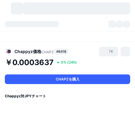
暗号資産
ダッシュボード
暗号資産
DexScan
市場数
ランキング
Chappyz
価格
7K
#6418
CHAPZ
￥0.0003637
0%
(
24h
)
シグナル
取引所
カテゴリー
New
市況概要
人気急上昇
コミュニティ
過去のスナップショット
現物市場
中央集権型取引所
CHAPZを購入
新規
フィード
API
トークンのロック解除
暗号資産の数
現物
Chappyz対JPYチャート
値上がり銘柄
トピック
利回り
プロダクト
ビットコイントレジャリー
デリバティブ
API
ミームエクスプローラー
ライブ
実世界資産
BNBトレジャリー
プロダクト
暗号資産API
分散型取引所