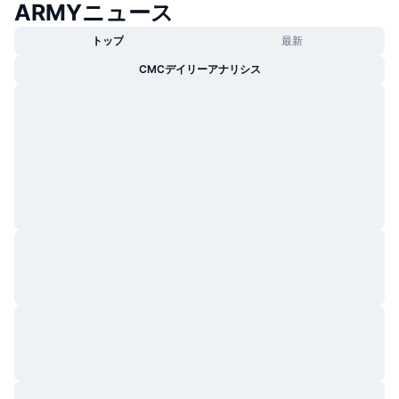
ARMYニュース
トレンド
暗号資産ETF
学ぶ
CMC MCP
トップ
最新
新着
ビットコインETF
CMCデイリーアナリシス
x402
ニュース
クリプト
イーサリアムETF
アカデミー
政治
テクニカル分析
リサーチ
スポーツ
RSI
ビデオ一覧
ファイナンス
MACD
暗号資産用語集
テック
デリバティブ
キャンペーン
NFT
概要
エアドロップ
NFT総合統計
清算
ダイヤモンド・リワード