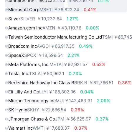
Alphabet Inc Class A
GOOGL
￥56,709.73
0.11%
Microsoft Corp
MSFT
￥78,822.24
0.41%
Silver
SILVER
￥10,232.64
1.27%
Amazon.com Inc
AMZN
￥43,110.76
0.00%
Taiwan Semiconductor Manufacturing Co Ltd
TSM
￥66,745
Broadcom Inc
AVGO
￥66,917.35
0.49%
SpaceX
SPCX
￥18,599.54
2.21%
Meta Platforms, Inc.
META
￥92,921.57
0.52%
Tesla, Inc.
TSLA
￥50,962.1
0.73%
Berkshire Hathaway Inc Class B
BRK.B
￥82,766.51
0.36%
Eli Lilly And Co
LLY
￥188,802.06
0.04%
Micron Technology Inc
MU
￥142,483.31
2.09%
SK Hynix
SKHY
￥22,666.54
0.26%
JPmorgan Chase & Co
JPM
￥56,625.97
0.37%
Walmart Inc
WMT
￥17,680.37
0.37%