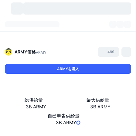
暗号資産
ダッシュボード
暗号資産
DexScan
市場数
ランキング
ARMY
価格
499
ARMY
シグナル
取引所
カテゴリー
New
市況概要
ARMYを購入
人気急上昇
コミュニティ
過去のスナップショット
現物市場
中央集権型取引所
新規
フィード
API
トークンのロック解除
暗号資産の数
現物
総供給量
最大供給量
3B ARMY
3B ARMY
値上がり銘柄
トピック
利回り
プロダクト
ビットコイントレジャリー
デリバティブ
API
自己申告供給量
ミームエクスプローラー
3B ARMY
ライブ
実世界資産
BNBトレジャリー
プロダクト
暗号資産API
分散型取引所
ウェブサイト
Website