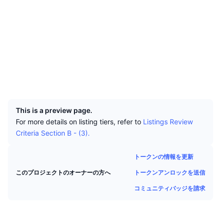
トップトレーダー
記事一覧
取引所の流入/流出
DEX API
コンバーター
リーダーボード
現物
ソーシャルメディア
センチメント
エンタープライズ
ニュースレター
インジケーター
トレンド
デリバティブ
コントラクト一覧
ARMYZt...WNnFEC
エクスプローラー
solscan.io
料金
CMC Launch
上場予定
恐怖と強欲指数・
ウォレット
リソース
CMCラボ
最近追加されたコイン
アルトコインシーズンインデックス
UCID
33886
CMC Max
上昇率上位＆下落率上位
市場サイクル指標
This is a preview page.
ドキュメンテーション
For more details on listing tiers, refer to
Listings Review
トップニュース
訪問数最多
ビットコインのドミナンス
Criteria Section B - (3).
よくある質問
Telegramボット
コミュニティセンチメント
CoinMarketCap 20インデックス
トークンの情報を更新
AIインテグレーション
広告掲載について
トークンアンロックを送信
このプロジェクトのオーナーの方へ
チェーンランキング
CoinMarketCap 100インデックス
コミュニティバッジを請求
CMCエージェントハブ
予測市場
ETFフロー
サイトウィジェット
スキルマーケットプレイス