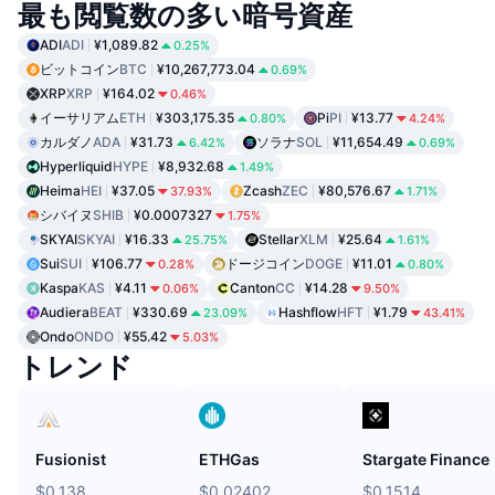
最も閲覧数の多い暗号資産
ADI
ADI
¥1,089.82
0.25%
ビットコイン
BTC
¥10,267,773.04
0.69%
XRP
XRP
¥164.02
0.46%
イーサリアム
ETH
¥303,175.35
Pi
PI
¥13.77
0.80%
4.24%
カルダノ
ADA
¥31.73
ソラナ
SOL
¥11,654.49
6.42%
0.69%
Hyperliquid
HYPE
¥8,932.68
1.49%
Heima
HEI
¥37.05
Zcash
ZEC
¥80,576.67
37.93%
1.71%
シバイヌ
SHIB
¥0.0007327
1.75%
SKYAI
SKYAI
¥16.33
Stellar
XLM
¥25.64
25.75%
1.61%
Sui
SUI
¥106.77
ドージコイン
DOGE
¥11.01
0.28%
0.80%
Kaspa
KAS
¥4.11
Canton
CC
¥14.28
0.06%
9.50%
Audiera
BEAT
¥330.69
Hashflow
HFT
¥1.79
23.09%
43.41%
Ondo
ONDO
¥55.42
5.03%
トレンド
Fusionist
ETHGas
Stargate Finance
$0.138
$0.02402
$0.1514